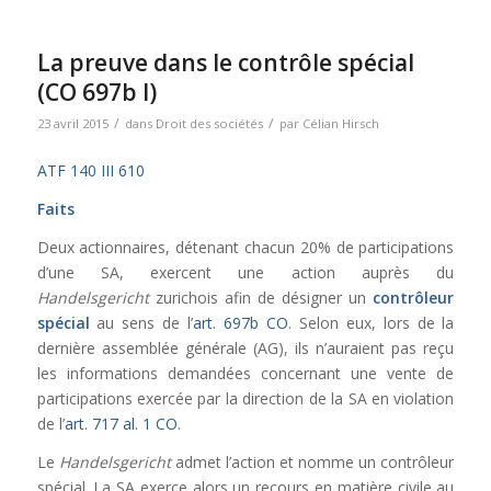
La preuve dans le contrôle spécial
(CO 697b I)
/
/
23 avril 2015
dans
Droit des sociétés
par
Célian Hirsch
ATF 140 III 610
Faits
Deux actionnaires, détenant chacun 20% de participations
d’une SA, exercent une action auprès du
Handelsgericht
zurichois afin de désigner un
contrôleur
spécial
au sens de l’
art. 697b CO
. Selon eux, lors de la
dernière assemblée générale (AG), ils n’auraient pas reçu
les informations demandées concernant une vente de
participations exercée par la direction de la SA en violation
de l’
art. 717 al. 1 CO
.
Le
Handelsgericht
admet l’action et nomme un contrôleur
spécial. La SA exerce alors un recours en matière civile au