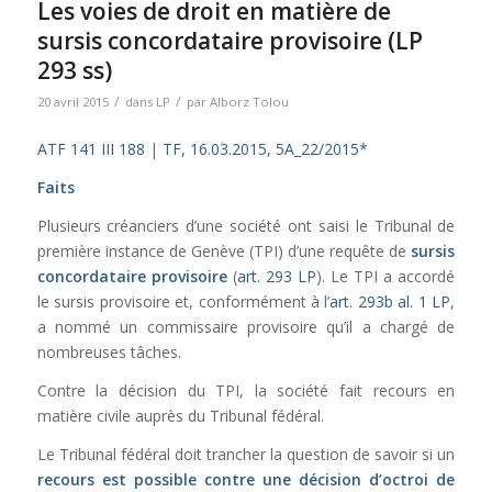
Les voies de droit en matière de
sursis concordataire provisoire (LP
293 ss)
/
/
20 avril 2015
dans
LP
par
Alborz Tolou
ATF 141 III 188
|
TF, 16.03.2015, 5A_22/2015*
Faits
Plusieurs créanciers d’une société ont saisi le Tribunal de
première instance de Genève (TPI) d’une requête de
sursis
concordataire provisoire
(
art. 293 LP
). Le TPI a accordé
le sursis provisoire et, conformément à l’
art. 293b al. 1 LP
,
a nommé un commissaire provisoire qu’il a chargé de
nombreuses tâches.
Contre la décision du TPI, la société fait recours en
matière civile auprès du Tribunal fédéral.
Le Tribunal fédéral doit trancher la question de savoir si un
recours est possible contre une décision d’octroi de