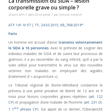
La transmission du SIDA – lésion
corporelle grave ou simple ?
/
/
22 avril 2015
dans
Droit pénal
par
Simone Schürch
ATF 141 IV 97
|
TF, 24.03.2015, 6B_768/2014*
Faits
Un homme est accusé d’avoir
transmis volontairement
le SIDA à 16 personnes
. Avec le prétexte de soigner des
individus malades de SIDA et de suivre leur processus de
guérison, il a pu rassembler du sang infecté, qu’il a par la
suite utilisé pour transmettre le virus sur des nouvelles
victimes non malades en employant des aiguilles
(traitement d’ « acuponcture »).
Le Tribunal régional de Berne-Mittelland condamne le
prévenu à une peine privative de liberté de 12 ans et 9
mois pour lésions corporelles graves répétées (
art. 122
CP
) et propagation d’une maladie de l’homme (
art. 231 ch.
ère
1 1
phrase CP
). Sur appel de ce dernier, l’Obergericht