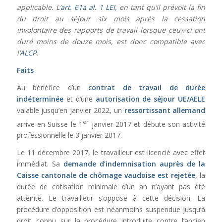
applicable. L’
art. 61a al. 1 LEI
, en tant qu’il prévoit la fin
du droit au séjour six mois après la cessation
involontaire des rapports de travail lorsque ceux-ci ont
duré moins de douze mois, est donc compatible avec
l’
ALCP
.
Faits
Au bénéfice d’un
contrat de travail de durée
indéterminée
et d’une
autorisation de séjour UE/AELE
valable jusqu’en janvier 2022, un
ressortissant allemand
er
arrive en Suisse le 1
janvier 2017 et débute son activité
professionnelle le 3 janvier 2017.
Le 11 décembre 2017, le travailleur est licencié avec effet
immédiat. Sa
demande d’indemnisation auprès de la
Caisse cantonale de chômage vaudoise est rejetée
, la
durée de cotisation minimale d’un an n’ayant pas été
atteinte. Le travailleur s’oppose à cette décision. La
procédure d’opposition est néanmoins suspendue jusqu’à
droit connu sur la procédure introduite contre l’ancien