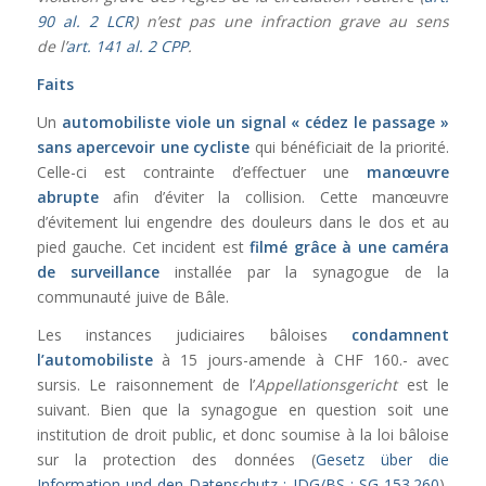
90 al. 2 LCR
) n’est pas une infraction grave au sens
de l’
art. 141 al. 2 CPP
.
Faits
Un
automobiliste viole un signal « cédez le passage »
sans apercevoir une cycliste
qui bénéficiait de la priorité.
Celle-ci est contrainte d’effectuer une
manœuvre
abrupte
afin d’éviter la collision. Cette manœuvre
d’évitement lui engendre des douleurs dans le dos et au
pied gauche. Cet incident est
filmé grâce à une caméra
de surveillance
installée par la synagogue de la
communauté juive de Bâle.
Les instances judiciaires bâloises
condamnent
l’automobiliste
à 15 jours-amende à CHF 160.- avec
sursis. Le raisonnement de l’
Appellationsgericht
est le
suivant. Bien que la synagogue en question soit une
institution de droit public, et donc soumise à la loi bâloise
sur la protection des données (
Gesetz über die
Information und den Datenschutz ; IDG/BS ; SG 153.260
),