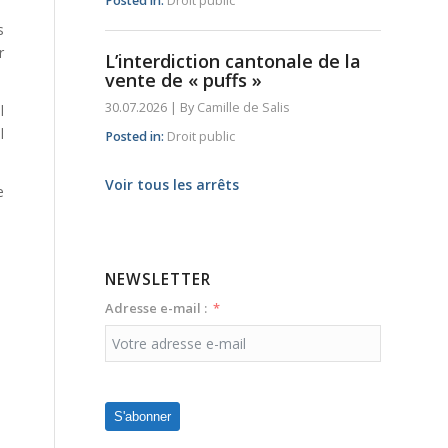
Posted in:
Droit public
s
r
L’interdiction cantonale de la
vente de « puffs »
30.07.2026
|
By
Camille de Salis
l
l
Posted in:
Droit public
Voir tous les arrêts
e
NEWSLETTER
Adresse e-mail :
S'abonner