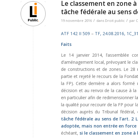
Le classement en zone à 
tâche fédérale au sens de 
/
/
19 novembre 2016
dans
Droit public
par
C
ATF 142 II 509
–
TF, 24.08.2016, 1C_3
Faits
Le 14 janvier 2014, l’assemblée co
d’aménagement local, prévoyant le cla
de constructions et de zones. Le 28 
partie et rejeté le recours de la Fond
la FP). Cette dernière a alors formé 
décision et au renvoi de la cause à l
en particulier afin de redimensionner l
la qualité pour recourir de la FP pour 
décision auprès du Tribunal fédéral,
tâche fédérale au sens de l’
art. 2 
adoptée, mais non entrée en force a
échéant,
si le classement en zone à 