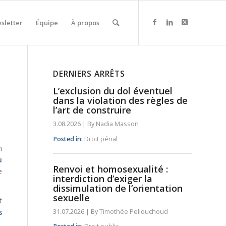
sletter
Équipe
À propos
DERNIERS ARRÊTS
L’exclusion du dol éventuel
dans la violation des règles de
l’art de construire
3.08.2026
|
By
Nadia Masson
Posted in:
Droit pénal
n
u
Renvoi et homosexualité :
e
interdiction d’exiger la
dissimulation de l’orientation
sexuelle
t
s
31.07.2026
|
By
Timothée Pellouchoud