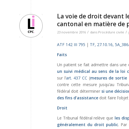
La voie de droit devant 
cantonal en matière de p
/
/
23 novembre 2016
dans
Procédure civile
ATF 142 III 795
|
TF, 27.10.16, 5A_38
Faits
Un patient se fait admettre dans une c
un suivi médical au sens de la loi
sur l’
art. 437 CC
(
mesures de sortie 
contre cette mesure jusqu’au Tribu
fédéral doit déterminer
si une décisi
des fins d’assistance
doit faire l’obje
Droit
Le Tribunal fédéral relève que
les dis
généralement du droit public
. Par