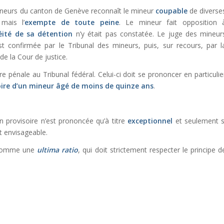
ineurs du canton de Genève reconnaît le mineur
coupable
de diverse
 mais l’
exempte de toute peine
. Le mineur fait opposition 
icéité de sa détention
n’y était pas constatée. Le juge des mineur
st confirmée par le Tribunal des mineurs, puis, sur recours, par l
de la Cour de justice.
pénale au Tribunal fédéral. Celui-ci doit se prononcer en particulie
soire d’un mineur âgé de moins de quinze ans
.
on provisoire n’est prononcée qu’à titre
exceptionnel
et seulement s
t envisageable.
e comme une
ultima ratio
, qui doit strictement respecter le principe d