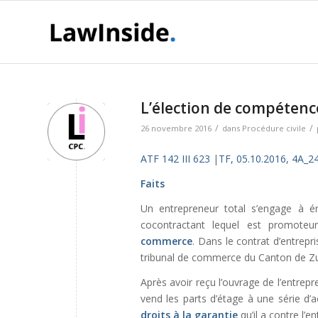
L’élection de compétenc
/
/
26 novembre 2016
dans
Procédure civile
ATF 142 III 623
|
TF, 05.10.2016, 4A_2
Faits
Un entrepreneur total s’engage à ér
cocontractant lequel est promoteu
commerce
. Dans le contrat d’entrepri
tribunal de commerce du Canton de Zu
Après avoir reçu l’ouvrage de l’entrep
vend les parts d’étage à une série d’
droits à la garantie
qu’il a contre l’e