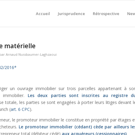
Accueil
Jurisprudence
Rétrospective
New
e matérielle
par
Arnaud Nussbaumer-Laghzaoui
42/2016*
iger un ouvrage immobilier sur trois parcelles appartenant à so
r immobilier.
Les deux parties sont inscrites au registre d
se totale, les parties se sont engagées à porter leurs litiges devant l
rich (
art. 6 CPC
).
reneur, le promoteur immobilier le constitue en propriété par étages e
acheteurs.
Le promoteur immobilier (cédant) cède par ailleurs le
ntrepreneur total (débiteur cédé)
aux acquéreurs (cessionnaires)
.