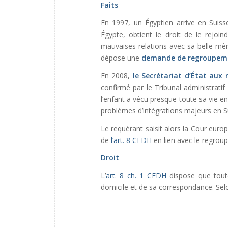
Faits
En 1997, un Égyptien arrive en Suisse
Égypte, obtient le droit de le rejoi
mauvaises relations avec sa belle-mère
dépose une
demande de regroupeme
En 2008,
le Secrétariat d’État aux 
confirmé par le Tribunal administratif
l’enfant a vécu presque toute sa vie e
problèmes d’intégrations majeurs en S
Le requérant saisit alors la Cour euro
de
l’art. 8 CEDH
en lien avec le regroup
Droit
L’
art. 8 ch. 1 CEDH
dispose que toute
domicile et de sa correspondance. Selo