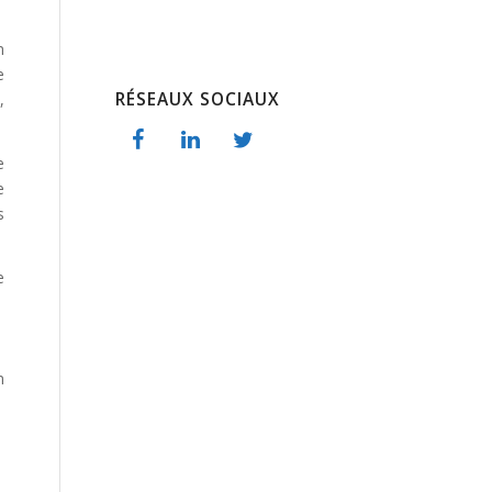
n
e
RÉSEAUX SOCIAUX
,
e
e
s
e
n