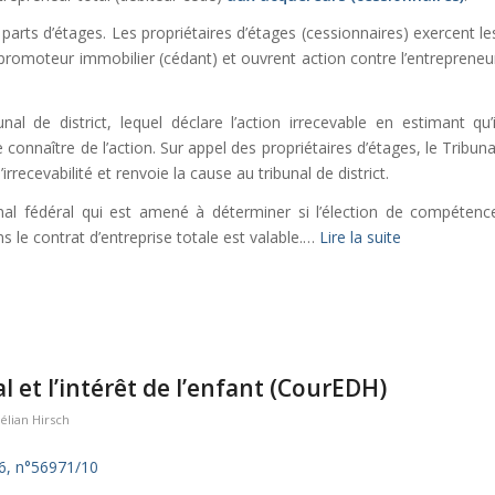
s parts d’étages. Les propriétaires d’étages (cessionnaires) exercent le
u promoteur immobilier (cédant) et ouvrent action contre l’entrepreneu
unal de district, lequel déclare l’action irrecevable en estimant qu’i
onnaître de l’action. Sur appel des propriétaires d’étages, le Tribuna
rrecevabilité et renvoie la cause au tribunal de district.
unal fédéral qui est amené à déterminer si l’élection de compétenc
s le contrat d’entreprise totale est valable.…
Lire la suite
 et l’intérêt de l’enfant (CourEDH)
élian Hirsch
6, n°
56971/10