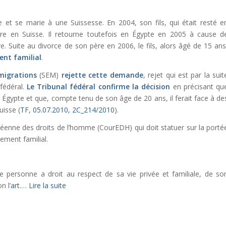
 et se marie à une Suissesse. En 2004, son fils, qui était resté e
ndre en Suisse. Il retourne toutefois en Égypte en 2005 à cause d
. Suite au divorce de son père en 2006, le fils, alors âgé de 15 ans
nt familial
.
migrations
(SEM)
rejette cette demande
, rejet qui est par la suit
 fédéral.
Le Tribunal fédéral confirme la décision
en précisant qu
n Égypte et que, compte tenu de son âge de 20 ans, il ferait face à de
uisse (
TF, 05.07.2010, 2C_214/2010
).
péenne des droits de l’homme (CourEDH) qui doit statuer sur la porté
ement familial.
 personne a droit au respect de sa vie privée et familiale, de so
n l’
art.
…
Lire la suite