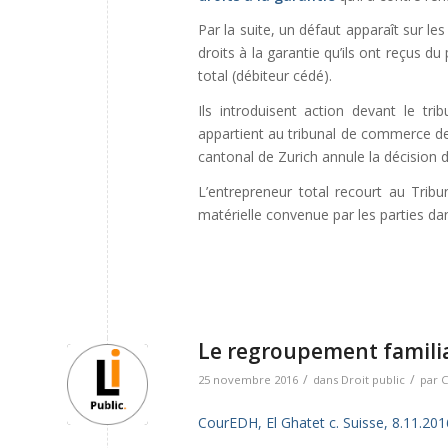
Par la suite, un défaut apparaît sur le
droits à la garantie qu’ils ont reçus d
total (débiteur cédé).
Ils introduisent action devant le trib
appartient au tribunal de commerce de c
cantonal de Zurich annule la décision d’i
L’entrepreneur total recourt au Trib
matérielle convenue par les parties dan
Le regroupement familial
/
/
25 novembre 2016
dans
Droit public
par
C
CourEDH, El Ghatet c. Suisse, 8.11.201