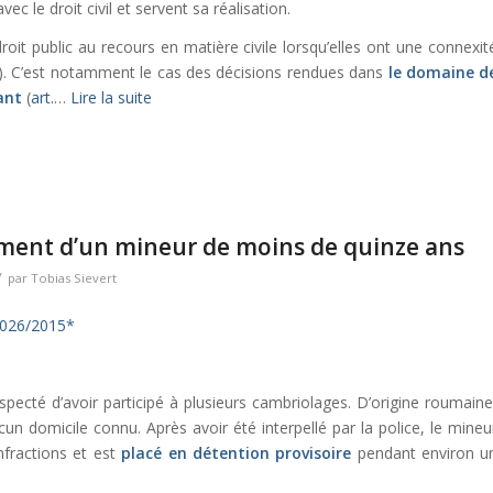
avec le droit civil et servent sa réalisation.
oit public au recours en matière civile lorsqu’elles ont une connexit
). C’est notamment le cas des décisions rendues dans
le domaine d
ant
(
art.
…
Lire la suite
ment d’un mineur de moins de quinze ans
/
par
Tobias Sievert
1026/2015*
specté d’avoir participé à plusieurs cambriolages. D’origine roumaine
cun domicile connu. Après avoir été interpellé par la police, le mineu
nfractions et est
placé en détention provisoire
pendant environ u