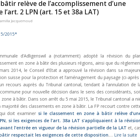
bâtir relève de l’accomplissement d’une
l’art. 2 LPN (art. 15 et 38a LAT)
amilla Jacquemoud
15/2015*
mmunale d’Adligenswil a (notamment) adopté la révision du pla
ssement en zone à bâtir des plusieurs régions, ainsi que du règlemen
mars 2014, le Conseil d’Etat a approuvé la révision dans sa majeur
ation suisse pour la protection et l’aménagement du paysage (ci-après 
un recours auprès du Tribunal cantonal, tendant à l’annulation de l
a commune pour nouvelle décision dans le sens des considérants, soi
a zone à bâtir. Dans son arrêt du 5 mai 2015, le Tribunal cantonal a ni
la majorité des classements en zone à bâtir. La FP recourt contre cett
 qui doit examiner
si le classement en zone à bâtir relève d’un
LPN
,
si les exigences de l’
art. 38a LAT
s’appliquaient à la révisio
vant l’entrée en vigueur de la révision partielle de la LAT
et, ca
bâtir respectait les exigences de cette disposition
.…
Lire la suite