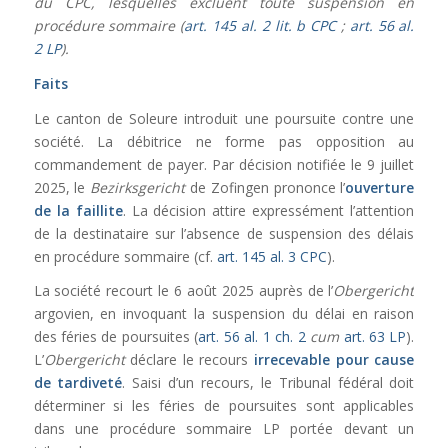
du CPC, lesquelles excluent toute suspension en
procédure sommaire (
art. 145 al. 2 lit. b CPC
;
art. 56 al.
2 LP
).
Faits
Le canton de Soleure introduit une poursuite contre une
société. La débitrice ne forme pas opposition au
commandement de payer. Par décision notifiée le 9 juillet
2025, le
Bezirksgericht
de Zofingen prononce l’
ouverture
de la faillite
. La décision attire expressément l’attention
de la destinataire sur l’absence de suspension des délais
en procédure sommaire (cf.
art. 145 al. 3 CPC
).
La société recourt le 6 août 2025 auprès de l’
Obergericht
argovien, en invoquant la suspension du délai en raison
des féries de poursuites (
art. 56 al. 1 ch. 2
cum
art. 63 LP
).
L’
Obergericht
déclare le recours
irrecevable pour cause
de tardiveté
. Saisi d’un recours, le Tribunal fédéral doit
déterminer si les féries de poursuites sont applicables
dans une procédure sommaire LP portée devant un