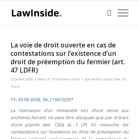
La voie de droit ouverte en cas de
contestations sur l’existence d’un
droit de préemption du fermier (art.
47 LDFR)
/
/
23 juillet 2026
dans
LP
,
Procédure civile
par
André Lopes Vilar de
Ouro
TF, 05.06.2026, 5A_1100/2025*
La réalisation d’un immeuble lors d’une vente aux
enchères forcées ne peut être attaquée que par le biais
d’une plainte (
art. 132a al. 1 LP
). En revanche, les
contestations sur l’existence du droit de préemption du
fermier relèvent exclusivement de la compétence du