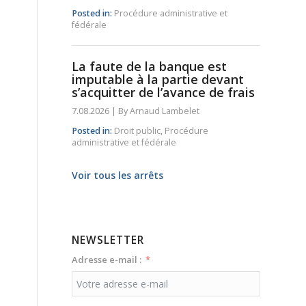
Posted in:
Procédure administrative et
fédérale
La faute de la banque est
imputable à la partie devant
s’acquitter de l’avance de frais
7.08.2026
|
By
Arnaud Lambelet
Posted in:
Droit public
,
Procédure
administrative et fédérale
Voir tous les arrêts
NEWSLETTER
Adresse e-mail :