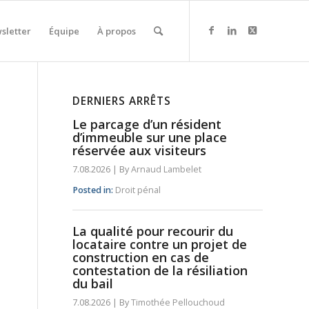
sletter
Équipe
À propos
DERNIERS ARRÊTS
Le parcage d’un résident
d’immeuble sur une place
réservée aux visiteurs
7.08.2026
|
By
Arnaud Lambelet
Posted in:
Droit pénal
La qualité pour recourir du
locataire contre un projet de
construction en cas de
contestation de la résiliation
du bail
7.08.2026
|
By
Timothée Pellouchoud