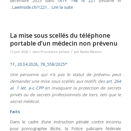
décembre 2023 dans l’
ATF 148 IV 221
(résumé in
:
LawInside.ch/1221
…
Lire la suite
La mise sous scellés du téléphone
portable d’un médecin non prévenu
/
/
12 juin 2026
dans
Procédure pénale
par
Nadia Masson
TF, 20.04.2026, 7B_558/2025*
Une personne qui n’a pas le statut de prévenu peut
demander une mise sous scellés aux motifs des
art. 264
al. 1 let. a-c CPP
en invoquant la protection de secrets
privés ou de secrets professionnels de tiers, tels que le
secret médical.
Faits
Dans le cadre d’une instruction pénale contre inconnu
pour pornographie illicite, la Police judiciaire fédérale