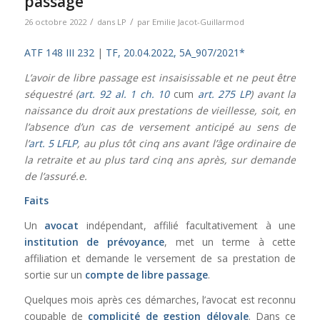
passage
/
/
26 octobre 2022
dans
LP
par
Emilie Jacot-Guillarmod
ATF 148 III 232
|
TF, 20.04.2022, 5A_907/2021*
L’avoir de libre passage est insaisissable et ne peut être
séquestré (
art. 92 al. 1 ch. 10
cum
art. 275 LP
) avant la
naissance du droit aux prestations de vieillesse, soit, en
l’absence d’un cas de versement anticipé au sens de
l’
art. 5 LFLP
, au plus tôt cinq ans avant l’âge ordinaire de
la retraite et au plus tard cinq ans après, sur demande
de l’assuré.e.
Faits
Un
avocat
indépendant, affilié facultativement à une
institution de prévoyance
, met un terme à cette
affiliation et demande le versement de sa prestation de
sortie sur un
compte de libre passage
.
Quelques mois après ces démarches, l’avocat est reconnu
coupable de
complicité de gestion déloyale
. Dans ce