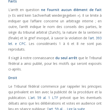
Faits
L’arrêt en question
ne fournit aucun élément de fait
(« Es wird kein Sachverhalt wiedergegeben »)
. Il se limite à
indiquer que l’affaire concerne un arbitrage interne ; en
outre, l’arrêt indique le nom des conseils des parties, le
siège du tribunal arbitral (Zurich), la nature de la sentence
(finale) et le grief invoqué, à savoir la violation de l’
art. 393
let. e CPC
.
Les considérants 1 à 6 et 8 ne sont pas
reproduits.
Il s’agit à notre connaissance
du seul arrêt
que le Tribunal
fédéral a ainsi publié, pour les motifs qui seront exposés
ci-après.
Droit
Le Tribunal fédéral commence par rappeler les principes
qui prévalent en lien avec la publicité de la procédure et la
publication. L’
art. 59 al. 1 LTF
prévoit que
les éventuels
débats ainsi que les délibérations et votes en audience ont
lieu en séance publique ; l’
art. 59 al.
…
Lire la suite