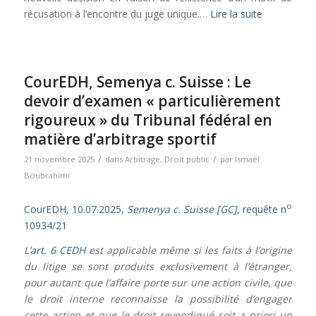
récusation à l’encontre du juge unique.…
Lire la suite
CourEDH, Semenya c. Suisse : Le
devoir d’examen « particulièrement
rigoureux » du Tribunal fédéral en
matière d’arbitrage sportif
/
/
21 novembre 2025
dans
Arbitrage
,
Droit public
par
Ismaël
Boubrahimi
o
CourEDH, 10.07.2025,
Semenya c. Suisse [GC]
, requête n
10934/21
L’
art. 6 CEDH
est applicable même si les faits à l’origine
du litige se sont produits exclusivement à l’étranger,
pour autant que l’affaire porte sur une action civile, que
le droit interne reconnaisse la possibilité d’engager
cette action et que le droit revendiqué soit a priori un