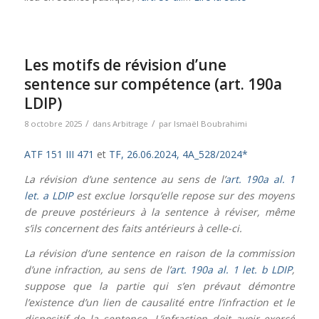
Les motifs de révision d’une
sentence sur compétence (art. 190a
LDIP)
/
/
8 octobre 2025
dans
Arbitrage
par
Ismaël Boubrahimi
ATF 151 III 471
et
TF, 26.06.2024, 4A_528/2024*
La révision d’une sentence au sens de l’
art. 190a al. 1
let. a LDIP
est exclue lorsqu’elle repose sur des moyens
de preuve postérieurs à la sentence à réviser, même
s’ils concernent des faits antérieurs à celle-ci.
La révision d’une sentence en raison de la commission
d’une infraction, au sens de l’
art. 190a al. 1 let. b LDIP
,
suppose que la partie qui s’en prévaut démontre
l’existence d’un lien de causalité entre l’infraction et le
dispositif de la sentence. L’infraction doit avoir exercé