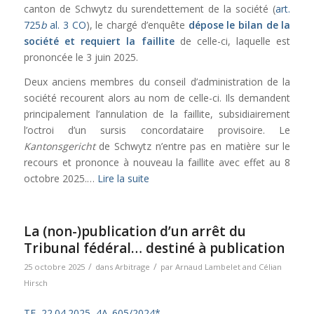
canton de Schwytz du surendettement de la société (
art.
725
b
al. 3 CO
), le chargé d’enquête
dépose le bilan de la
société et
requiert la faillite
de celle-ci, laquelle est
prononcée le 3 juin 2025.
Deux anciens membres du conseil d’administration de la
société recourent alors au nom de celle-ci. Ils demandent
principalement l’annulation de la faillite, subsidiairement
l’octroi d’un sursis concordataire provisoire. Le
Kantonsgericht
de Schwytz n’entre pas en matière sur le
recours et prononce à nouveau la faillite avec effet au 8
octobre 2025.…
Lire la suite
La (non-)publication d’un arrêt du
Tribunal fédéral… destiné à publication
/
/
25 octobre 2025
dans
Arbitrage
par
Arnaud Lambelet
and
Célian
Hirsch
TF, 22.04.2025, 4A_605/2024*