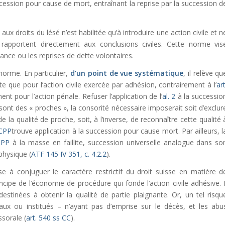
cession pour cause de mort, entraînant la reprise par la succession d
ux droits du lésé n’est habilitée qu’à introduire une action civile et n
rapportent directement aux conclusions civiles. Cette norme vis
ance ou les reprises de dette volontaires.
norme. En particulier,
d’un point de vue systématique
, il relève qu
te que pour l’action civile exercée par adhésion, contrairement à l’
art
t pour l’action pénale. Refuser l’application de l’
al. 2
à la successio
 sont des « proches », la consorité nécessaire imposerait soit d’exclur
de la qualité de proche, soit, à l’inverse, de reconnaître cette qualité 
 CPP
trouve application à la succession pour cause mort. Par ailleurs, l
CPP
à la masse en faillite, succession universelle analogue dans so
physique (
ATF 145 IV 351, c. 4.2.2
).
se à conjuguer le caractère restrictif du droit suisse en matière d
ncipe de l’économie de procédure qui fonde l’action civile adhésive. I
estinées à obtenir la qualité de partie plaignante. Or, un tel risqu
gaux ou institués – n’ayant pas d’emprise sur le décès, et les abu
ssorale (
art. 540 ss CC
).