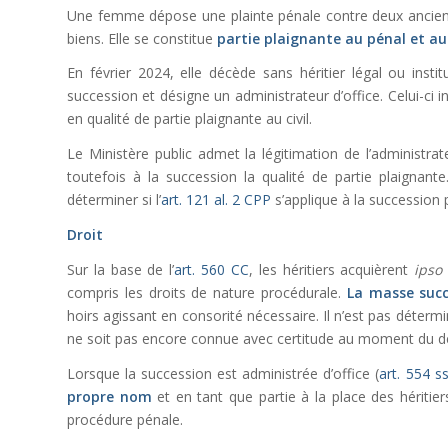
Une femme dépose une plainte pénale contre deux ancien
biens. Elle se constitue
partie plaignante au pénal et au 
En février 2024, elle décède sans héritier légal ou inst
succession et désigne un administrateur d’office. Celui-ci 
en qualité de partie plaignante au civil.
Le Ministère public admet la légitimation de l’administrate
toutefois à la succession la qualité de partie plaignante
déterminer si l’
art. 121 al. 2 CPP
s’applique à la succession
Droit
Sur la base de l’
art. 560 CC
, les héritiers acquièrent
ipso
compris les droits de nature procédurale.
La masse succe
hoirs agissant en consorité nécessaire. Il n’est pas déter
ne soit pas encore connue avec certitude au moment du d
Lorsque la succession est administrée d’office (
art. 554 s
propre nom
et en tant que partie à la place des héritier
procédure pénale.