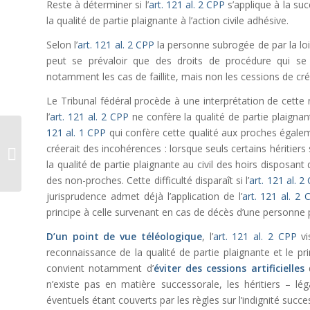
Reste à déterminer si l’
art. 121 al. 2 CPP
s’applique à la suc
la qualité de partie plaignante à l’action civile adhésive.
Selon l’
art. 121 al. 2 CPP
la personne subrogée de par la loi a
peut se prévaloir que des droits de procédure qui se 
notamment les cas de faillite, mais non les cessions de cré
Le Tribunal fédéral procède à une interprétation de cette 
l’
art. 121 al. 2 CPP
ne confère la qualité de partie plaignan
121 al. 1 CPP
qui confère cette qualité aux proches égalemen
Le versement de la
rente complémentaire
créerait des incohérences : lorsque seuls certains héritiers
pour enfant en cas de
la qualité de partie plaignante au civil des hoirs disposant 
séparation des...
des non-proches. Cette difficulté disparaît si l’
art. 121 al. 2
jurisprudence admet déjà l’application de l’
art. 121 al. 2 
principe à celle survenant en cas de décès d’une personne 
D’un point de vue téléologique
, l’
art. 121 al. 2 CPP
vi
reconnaissance de la qualité de partie plaignante et le pri
convient notamment d’
éviter des cessions artificielles
d
n’existe pas en matière successorale, les héritiers – lé
éventuels étant couverts par les règles sur l’indignité succe