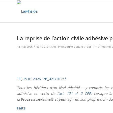
La reprise de l’action civile adhésive pa
/
/
16 mai 2026
dans
Droit civil
,
Procédure pénale
par
Timothée Pell
TF, 29.01.2026, 7B_421/2025*
Tous les héritiers d’un lésé décédé – y compris les hé
adhésive en vertu de l’
art. 121 al. 2 CPP
. Lorsque la
la
Prozessstandschaft
et peut agir en son propre nom dans
Faits