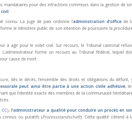
s mandataires pour des infractions commises dans la gestion de se
civil
.
itué connu. La Juge de paix ordonne l’
administration d’office
de l
informe le Ministère public de son intention de poursuivre la procédur
ur à agir pour le volet civil. Sur recours, le Tribunal cantonal refus
. L’administrateur forme un recours au Tribunal fédéral, lequel doi
 pour cause de mort.
 iure
, dès le décès, l’ensemble des droits et obligations du défunt, 
ssorale peut ainsi être partie à une action civile adhésive
, le
minant que l’identité exacte des membres de la communauté héréditair
écès.
s CC
),
l’administrateur a qualité pour conduire un procès en so
s connus ou putatifs (
Prozessstandschaft
). Cette qualité s’étend à l