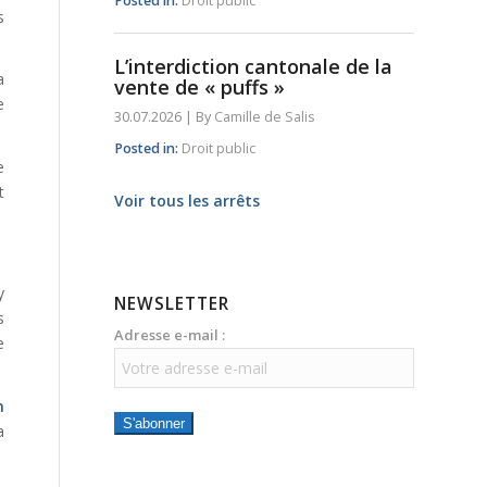
Posted in:
Droit public
s
L’interdiction cantonale de la
a
vente de « puffs »
e
30.07.2026
|
By
Camille de Salis
Posted in:
Droit public
e
t
Voir tous les arrêts
y
NEWSLETTER
s
Adresse e-mail :
e
n
S'abonner
a