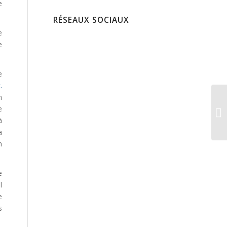
e
RÉSEAUX SOCIAUX
e
e
e
.
n
e
à
a
n
e
l
e
s