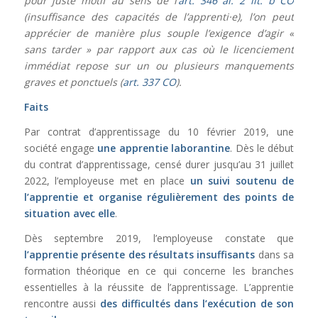
pour juste motif au sens de l’
art. 346 al. 2 lit. b CO
(insuffisance des capacités de l’apprenti·e), l’on peut
apprécier de manière plus souple l’exigence d’agir «
sans tarder » par rapport aux cas où le licenciement
immédiat repose sur un ou plusieurs manquements
graves et ponctuels (
art. 337 CO
).
Faits
Par contrat d’apprentissage du 10 février 2019, une
société engage
une apprentie laborantine
. Dès le début
du contrat d’apprentissage, censé durer jusqu’au 31 juillet
2022, l’employeuse met en place
un suivi soutenu de
l’apprentie et organise régulièrement des points de
situation avec elle
.
Dès septembre 2019, l’employeuse constate que
l’apprentie présente des résultats insuffisants
dans sa
formation théorique en ce qui concerne les branches
essentielles à la réussite de l’apprentissage. L’apprentie
rencontre aussi
des difficultés dans l’exécution de son