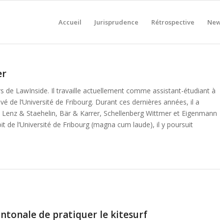
Accueil
Jurisprudence
Rétrospective
New
er
rs de LawInside. Il travaille actuellement comme assistant-étudiant à
ivé de l’Université de Fribourg. Durant ces dernières années, il a
 Lenz & Staehelin, Bär & Karrer, Schellenberg Wittmer et Eigenmann
it de l’Université de Fribourg (magna cum laude), il y poursuit
antonale de pratiquer le kitesurf