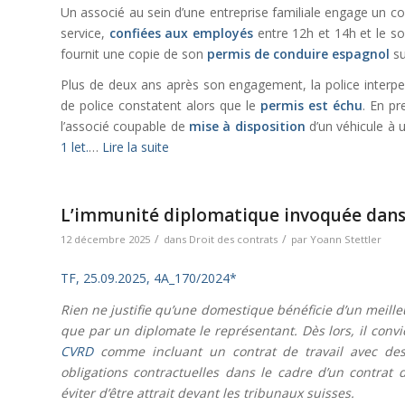
Un associé au sein d’une entreprise familiale engage un c
service,
confiées aux employés
entre 12h et 14h et le so
fournit une copie de son
permis de conduire espagnol
su
Plus de deux ans après son engagement, la police interpell
de police constatent alors que le
permis est échu
. En pr
l’associé coupable de
mise à disposition
d’un véhicule à
1 let.
…
Lire la suite
L’immunité diplomatique invoquée dans u
/
/
12 décembre 2025
dans
Droit des contrats
par
Yoann Stettler
TF, 25.09.2025, 4A_170/2024*
Rien ne justifie qu’une domestique bénéficie d’un meilleu
que par un diplomate le représentant. Dès lors, il convie
CVRD
comme incluant un contrat de travail avec des 
obligations contractuelles dans le cadre d’un contrat
éviter d’être attrait devant les tribunaux suisses.