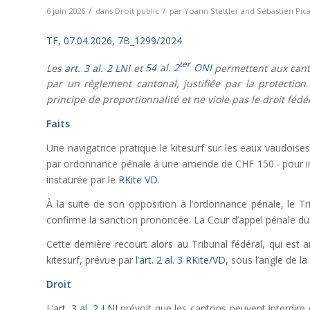
/
/
6 juin 2026
dans
Droit public
par
Yoann Stettler
and
Sébastien Pic
TF, 07.04.2026, 7B_1299/2024
ter
Les
art. 3 al. 2 LNI
et
54 al. 2
ONI
permettent aux canto
par un règlement cantonal, justifiée par la protection 
principe de proportionnalité et ne viole pas le droit fédér
Faits
Une navigatrice pratique le kitesurf sur les eaux vaudoise
par ordonnance pénale à une amende de CHF 150.- pour in
instaurée par le
RKite VD
.
À la suite de son opposition à l’ordonnance pénale, le T
confirme la sanction prononcée. La Cour d’appel pénale du T
Cette dernière recourt alors au Tribunal fédéral, qui est 
kitesurf, prévue par l’
art. 2 al. 3 RKite/VD
, sous l’angle de l
Droit
L’
art. 3 al. 2 LNI
prévoit que les cantons peuvent interdire o