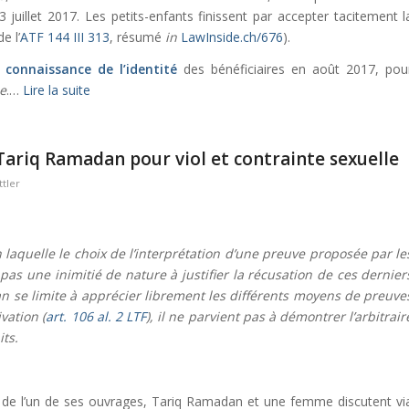
3 juillet 2017. Les petits-enfants finissent par accepter tacitement l
e l’
ATF 144 III 313
, résumé
in
LawInside.ch/676
).
t
connaissance
de l’identité
des bénéficiaires en août 2017, pou
ee
.…
Lire la suite
ariq Ramadan pour viol et contrainte sexuelle
tler
 laquelle le choix de l’interprétation d’une preuve proposée par le
pas une inimitié de nature à justifier la récusation de ces dernier
n se limite à apprécier librement les différents moyens de preuve
vation (
art. 106 al. 2 LTF
), il ne parvient pas à démontrer l’arbitrair
its.
s de l’un de ses ouvrages, Tariq Ramadan et une femme discutent vi