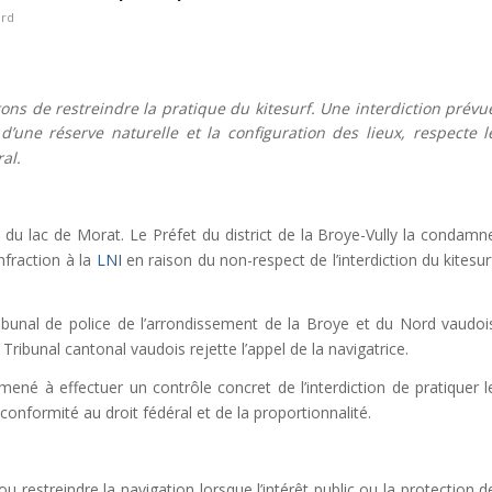
ard
ns de restreindre la pratique du kitesurf. Une interdiction prévu
d’une réserve naturelle et la configuration des lieux, respecte l
al.
s du lac de Morat. Le Préfet du district de la Broye-Vully la condamn
fraction à la
LNI
en raison du non-respect de l’interdiction du kitesur
ribunal de police de l’arrondissement de la Broye et du Nord vaudoi
ribunal cantonal vaudois rejette l’appel de la navigatrice.
amené à effectuer un contrôle concret de l’interdiction de pratiquer l
a conformité au droit fédéral et de la proportionnalité.
u restreindre la navigation lorsque l’intérêt public ou la protection d