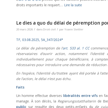
droits importants le requiert.…
Lire la suite
Le dies a quo du délai de péremption pou
/
/
20 mars 2026
dans
Droit civil
par
Yoann Stettler
TF, 03.08.2025, 5A_347/2024*
Le délai de péremption de l’
art. 533 al. 1 CC
commence à
réservataires d’ouvrir action, notamment l’identité
individuellement pour chaque bénéficiaire, à compter
nécessaires pour introduire une demande de réduction à 
En l’espèce, l’identité du
trustee
ayant été portée à l’atte
de l’action, le délai n’est pas échu.
Faits
Un homme effectue diverses
libéralités entre vifs
en fa
mariage. À son décès, la
Regierungsstatthalterin
de Bie
public
sur requête des deux petits-enfants du
de cuju