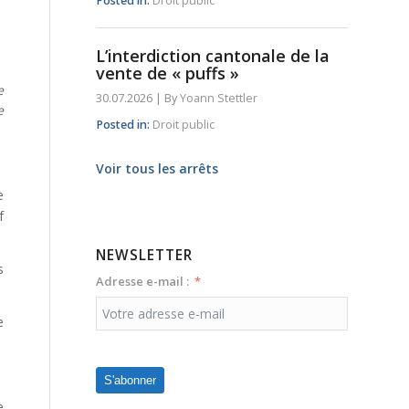
Posted in:
Droit public
L’interdiction cantonale de la
vente de « puffs »
e
30.07.2026
|
By
Yoann Stettler
e
Posted in:
Droit public
Voir tous les arrêts
e
f
NEWSLETTER
s
Adresse e-mail :
e
S'abonner
e