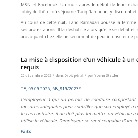
MSN et Facebook. Un mois après le début de leurs échange
lobby de l’hôtel où séjourne Tariq Ramadan, y discutent e
Au cours de cette nuit, Tariq Ramadan pousse la femme sur
ses protestations. Il la déshabille alors qu’elle se débat e
provoquant chez elle un sentiment de peur intense et de p
La mise à disposition d’un véhicule à un
requis
/
/
20 décembre 2025
dans
Droit pénal
par
Yoann Stettler
TF, 05.09.2025, 6B_819/2023
*
L’employeur à qui un permis de conduire comportant u
mesures adéquates pour contrôler que son employé a ob
le cas contraire, il ne doit plus lui mettre un véhicule 
utilise le véhicule, l’employeur se rend coupable d’une in
Faits