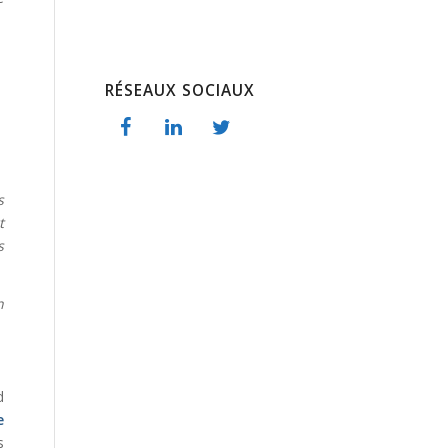
RÉSEAUX SOCIAUX
s
t
s
n
d
e
s