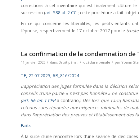
corrections à cet inventaire qui est finalement clôturé le 
succession (
art. 588 al. 2 CC
; cette procédure a fait l’objet d
En ce qui concerne les libéralités, les petits-enfants on
l’épouse, respectivement le 17 octobre 2017 pour le
trust
La confirmation de la condamnation de T
/
/
11 janvier 2026
dans
Droit pénal
,
Procédure pénale
par
Yoann Stet
TF, 22.07.2025, 6B_816/2024
L’appréciation des juges formulée dans la décision selon
conseils d’une partie « n’est pas honnête » ne constitue 
(
art. 56 let. f CPP
a contrario
). Dès lors que Tariq Ramada
retenus sans répondre aux exigences minimales de moti
dans l’appréciation des preuves et l’établissement des fa
Faits
À la suite d’une rencontre lors d’une séance de dédicace