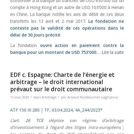
d’ordonner à la banque un transfert de USD 650’000 sur un
compte à Hong Kong et un autre de USD 103’000 à Henan
en Chine. La banque notifie les avis de débit de ces deux
transferts les 13 avril et 2 mai 2017.
La fondation ne
conteste pas la validité de ces opérations dans le
délai de 30 jours précité
.
La fondation
ouvre action en paiement contre la
banque pour un montant de USD 753’000
.…
Lire la suite
EDF c. Espagne: Charte de l’énergie et
arbitrage – le droit international
prévaut sur le droit communautaire
/
/
11 mai 2024
dans
Arbitrage
par
Arnaud Nussbaumer-Laghzaoui
ATF 150 III 280
|
TF, 03.04.2024, 4A_244/2023*
L’
art. 26 TCE
déploie son régime d’arbitrage
d’investissement à l’égard des litiges intra-européens ;