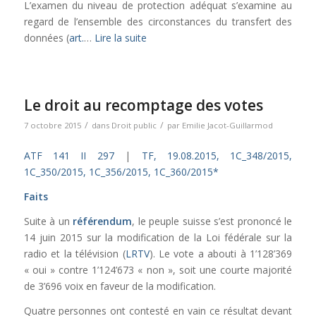
L’examen du niveau de protection adéquat s’examine au
regard de l’ensemble des circonstances du transfert des
données (
art.
…
Lire la suite
Le droit au recomptage des votes
/
/
7 octobre 2015
dans
Droit public
par
Emilie Jacot-Guillarmod
ATF 141 II 297
|
TF, 19.08.2015, 1C_348/2015,
1C_350/2015, 1C_356/2015, 1C_360/2015*
Faits
Suite à un
référendum
, le peuple suisse s’est prononcé le
14 juin 2015 sur la modification de la Loi fédérale sur la
radio et la télévision (
LRTV
). Le vote a abouti à 1’128’369
« oui » contre 1’124’673 « non », soit une courte majorité
de 3’696 voix en faveur de la modification.
Quatre personnes ont contesté en vain ce résultat devant