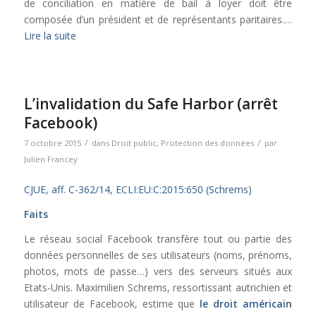
de conciliation en matière de bail à loyer doit être
composée d’un président et de représentants paritaires.…
Lire la suite
L’invalidation du Safe Harbor (arrêt
Facebook)
/
/
7 octobre 2015
dans
Droit public
,
Protection des données
par
Julien Francey
CJUE, aff.
C
-362/14,
ECLI:EU:C:2015:650 (Schrems)
Faits
Le réseau social Facebook transfère tout ou partie des
données personnelles de ses utilisateurs (noms, prénoms,
photos, mots de passe…) vers des serveurs situés aux
Etats-Unis. Maximilien Schrems, ressortissant autrichien et
utilisateur de Facebook, estime que
le droit américain