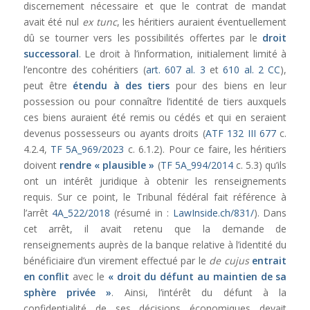
discernement nécessaire et que le contrat de mandat
avait été nul
ex tunc
, les héritiers auraient éventuellement
dû se tourner vers les possibilités offertes par le
droit
successoral
. Le droit à l’information, initialement limité à
l’encontre des cohéritiers (
art. 607 al. 3
et
610 al. 2 CC
),
peut être
étendu à des tiers
pour des biens en leur
possession ou pour connaître l’identité de tiers auxquels
ces biens auraient été remis ou cédés et qui en seraient
devenus possesseurs ou ayants droits (
ATF 132 III 677
c.
4.2.4,
TF 5A_969/2023
c. 6.1.2). Pour ce faire, les héritiers
doivent
rendre « plausible »
(
TF 5A_994/2014
c. 5.3) qu’ils
ont un intérêt juridique à obtenir les renseignements
requis. Sur ce point, le Tribunal fédéral fait référence à
l’arrêt
4A_522/2018
(résumé in :
LawInside.ch/831/
). Dans
cet arrêt, il avait retenu que la demande de
renseignements auprès de la banque relative à l’identité du
bénéficiaire d’un virement effectué par le
de cujus
entrait
en conflit
avec le
« droit du défunt au maintien de sa
sphère privée »
. Ainsi, l’intérêt du défunt à la
confidentialité de ses décisions économiques devait