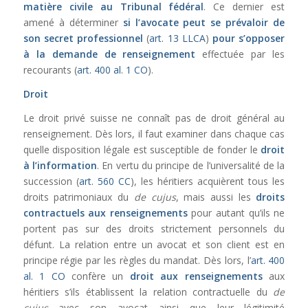
matière civile au Tribunal fédéral
. Ce dernier est
amené à déterminer
si l’avocate peut se prévaloir de
son secret professionnel
(
art. 13 LLCA
)
pour
s’opposer
à la demande de renseignement
effectuée par les
recourants (
art. 400 al. 1 CO
).
Droit
Le droit privé suisse ne connaît pas de droit général au
renseignement. Dès lors, il faut examiner dans chaque cas
quelle disposition légale est susceptible de fonder le
droit
à l’information
. En vertu du principe de l’universalité de la
succession (
art. 560 CC
), les héritiers acquièrent tous les
droits patrimoniaux du
de cujus
, mais aussi les
droits
contractuels aux renseignements
pour autant qu’ils ne
portent pas sur des droits strictement personnels du
défunt. La relation entre un avocat et son client est en
principe régie par les règles du mandat. Dès lors, l’
art. 400
al. 1 CO
confère un
droit aux renseignements
aux
héritiers s’ils établissent la relation contractuelle du
de
cujus
avec son avocat ainsi que leur légitimité