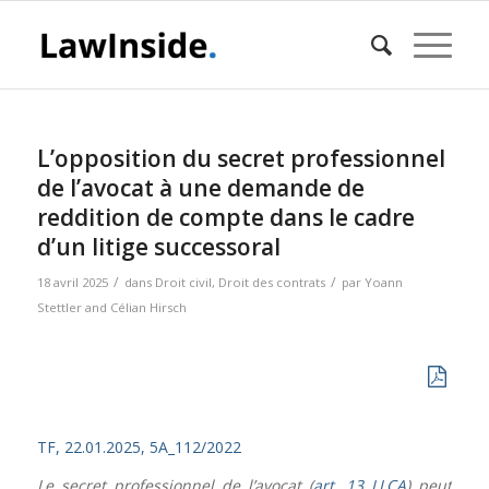
L’opposition du secret professionnel
de l’avocat à une demande de
reddition de compte dans le cadre
d’un litige successoral
/
/
18 avril 2025
dans
Droit civil
,
Droit des contrats
par
Yoann
Stettler
and
Célian Hirsch
TF, 22.01.2025, 5A_112/2022
Le secret professionnel de l’avocat (
art. 13 LLCA
) peut