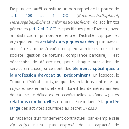
De plus, cet arrêt constitue un bon rappel de la portée de
l’
art. 400 al. 1 CO
(
Rechenschaftspflicht
,
Herausgabepflicht
et
Informationspflicht
), de ses limites
générales (
art. 2 al. 2 CC
) et spécifiques pour l’avocat, avec
la distinction primordiale entre l’activité typique et
atypique. Vu les
activités atypiques variées
qu’un avocat
peut être amené à exécuter (p.ex. administrateur d’une
société, gestion de fortune, compliance bancaire), il est
nécessaire de déterminer, pour chaque prestation de
service en cause, si ce sont des
éléments spécifiques à
la profession d’avocat qui prédominent
. En l’espèce, le
Tribunal fédéral souligne que les relations entre le
de
cujus
et ses enfants étaient, durant les dernières années
de sa vie, « délicates et conflictuelles » (faits A). Ces
relations conflictuelles
ont peut-être influencé la
portée
large
des activités soumises au secret
in casu
.
En l’absence d’un fondement contractuel, par exemple si le
de cujus
n’avait pas disposé de la capacité de