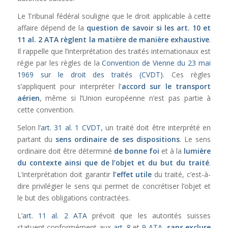
Le Tribunal fédéral souligne que le droit applicable à cette
affaire dépend de la
question de savoir si les
art. 10
et
11 al. 2 ATA
règlent la matière de manière exhaustive
.
Il rappelle que l’interprétation des traités internationaux est
régie par les règles de la
Convention de Vienne du 23 mai
1969 sur le droit des traités (CVDT)
. Ces règles
s’appliquent pour interpréter l’
accord sur le transport
aérien
, même si l’Union européenne n’est pas partie à
cette convention.
Selon l’
art. 31 al. 1 CVDT
, un traité doit être interprété en
partant du
sens ordinaire de ses dispositions
. Le sens
ordinaire doit être déterminé
de bonne foi
et à la
lumière
du contexte ainsi que de l’objet et du but du traité
.
L’interprétation doit garantir
l’effet utile
du traité, c’est-à-
dire privilégier le sens qui permet de concrétiser l’objet et
le but des obligations contractées.
L’
art. 11 al. 2 ATA
prévoit que les autorités suisses
statuent conformément aux
art. 8
et
9 ATA
,
sans exclure