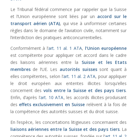
Le Tribunal fédéral commence par rappeler que la Suisse
et l’Union européenne sont liées par un
accord sur le
transport aérien (ATA)
, qui vise à uniformiser certaines
règles dans le domaine de l’aviation civile, notamment sur
l’interdiction des pratiques anticoncurrentielles.
Conformément à l’
art. 11 al. 1 ATA
,
l’Union européenne
est compétente pour appliquer cet accord dans le cadre
des liaisons aériennes entre la
Suisse et les Etats
membres
de l’UE. Les
autorités suisses
sont quant à
elles compétentes, selon l’
art. 11 al. 2 ATA
, pour appliquer
le droit européen aux ententes illicites lorsqu’elles
concernent des
vols entre la Suisse et des pays tiers
.
Enfin, d’après l’
art. 10 ATA
, les accords illicites produisant
des
effets exclusivement en Suisse
relèvent à la fois de
la compétence des autorités suisses et du droit suisse.
En l’espèce, les concertations litigieuses concernaient des
liaisons aériennes entre la Suisse et des pays tiers
. La
compétence des autorités suisses, fondée sur l’
art. 11 al. 2