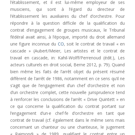
l’établissement, et il est lui-même employeur de ses
musiciens, qui sont à l’égard du directeur de
l’établissement les auxiliaires du chef d’orchestre. Pour
répondre à la question difficile de la qualification du
contrat d’engagement de groupes musicaux, le Tribunal
fédéral avait ainsi, à l’époque, importé du droit allemand
une figure inconnue du
CO
, soit le contrat de travail « en
cascade »
(Aubert/Meier, Les artistes et le contrat de
travail en cascade, in: Kahil-Wolff/Perrenoud (édit.), Les
acteurs culturels en droit social, Berne 2012, p. 79). Quand
bien même les faits de l’arrêt objet du présent résumé
diffèrent de l’arrêt de 1986, notamment en ce sens qu’il ne
s’agit que de l’engagement d’un chef d’orchestre et non
d’un orchestre complet, cette nouvelle jurisprudence tend
à renforcer les conclusions de l’arrêt « Drive Quintett » en
ce qui concerne la qualification du contrat portant sur
l’engagement d’
un·e
chef
·fe
d’orchestre en tant que
contrat de travail (cf. également dans le même sens mais
concernant
un chanteur ou une chanteuse
, le jugement
« Raimondi » de 1989, qualifiant le contrat entre un