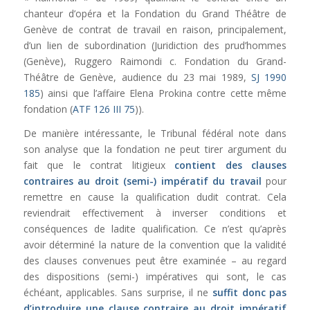
chanteur d’opéra et la Fondation du Grand Théâtre de
Genève de contrat de travail en raison, principalement,
d’un lien de subordination (Juridiction des
prud
’
hommes
(Genève), Ruggero
Raimondi
c. Fondation du Grand-
Théâtre de Genève, audience du 23 mai 1989,
SJ 1990
185
) ainsi que l’affaire Elena Prokina contre cette même
fondation (
ATF 126 III 75
)).
De manière intéressante, le Tribunal fédéral note dans
son analyse que la fondation ne peut tirer argument du
fait que le contrat litigieux
contient des clauses
contraires au droit (semi-) impératif du travail
pour
remettre en cause la qualification dudit contrat. Cela
reviendrait effectivement à inverser conditions et
conséquences de ladite qualification. Ce n’est qu’après
avoir déterminé la nature de la convention que la validité
des clauses convenues peut être examinée – au regard
des dispositions (semi-) impératives qui sont, le cas
échéant, applicables. Sans surprise, il ne
suffit donc pas
d’introduire une clause contraire au droit impératif