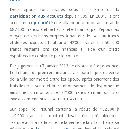
Deux époux sont mariés sous le régime de la
participation aux acquêts
depuis 1995. En 2001, ils ont
acquis en
copropriété
une villa pour un montant total de
687’000 francs. Cet achat a été financé par l’époux au
moyen de ses biens propres à hauteur de 140’000 francs
et de ses acquêts à hauteur de 42’000 francs. Les 505’000
francs restants ont été financés à l’aide d’un crédit
hypothécaire contracté par le couple.
Par jugement du 7 janvier 2013, le divorce a été prononcé.
Le Tribunal de première instance a réparti le prix de vente
de la villa par moitié entre les époux, après paiement des
frais liés à la vente et au remboursement de l’hypothèque
ainsi que d’un montant de 182’000 francs au mari pour son
investissement initial (140’000 + 42’000).
Sur appel, le Tribunal cantonal a réduit de 182’000 à
140’000 francs le montant devant être préalablement
restitué au mari à la suite de la vente de la villa. Il fonde sa
décision sur
l’ATF 138 III 150
dans lequel le Tribunal