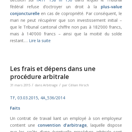
fédéral refuse d’octroyer un droit à la
plus-value
conjoncturelle
en cas de copropriété. Par conséquent, le
mari ne peut récupérer que son investissement initial –
que le Tribunal cantonal chiffre non pas à 182’000 francs,
mais à 140’000 francs – ainsi que la moitié du solde
restant.…
Lire la suite
Les frais et dépens dans une
procédure arbitrale
/
/
31 mars 2015
dans
Arbitrage
par
Célian Hirsch
TF, 03.03.2015, 4A_536/2014
Faits
Un contrat de travail liant un employé à son employeur
contient une
convention d’arbitrage
, laquelle dispose
que les coûts d’une éventuelle procédure arbitrale sont