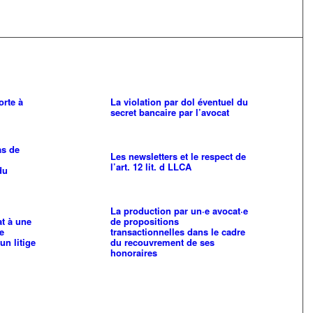
orte à
La violation par dol éventuel du
secret bancaire par l’avocat
as de
Les newsletters et le respect de
l’art. 12 lit. d LLCA
du
La production par un·e avocat·e
at à une
de propositions
e
transactionnelles dans le cadre
un litige
du recouvrement de ses
honoraires