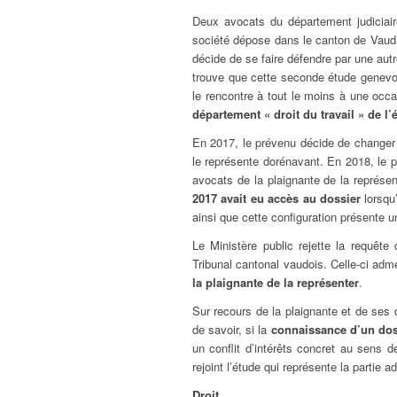
Deux avocats du département judiciai
société dépose dans le canton de Vaud 
décide de se faire défendre par une aut
trouve que cette seconde étude genevois
le rencontre à tout le moins à une occ
département « droit du travail » de l
En 2017, le prévenu décide de changer
le représente dorénavant. En 2018, le p
avocats de la plaignante de la représe
2017 avait eu accès au dossier
lorsqu’
ainsi que cette configuration présente un 
Le Ministère public rejette la requêt
Tribunal cantonal vaudois. Celle-ci adm
la plaignante de la représenter
.
Sur recours de la plaignante et de ses 
de savoir, si la
connaissance d’un dos
un conflit d’intérêts concret au sens de
rejoint l’étude qui représente la partie
Droit