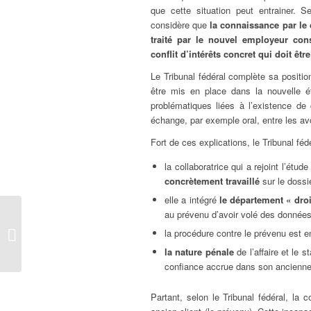
que cette situation peut entrainer. Se 
considère que
la connaissance par le
traité par le nouvel employeur cons
conflit d’intérêts concret qui doit être
Le Tribunal fédéral complète sa positi
être mis en place dans la nouvelle é
problématiques liées à l’existence de c
échange, par exemple oral, entre les a
Fort de ces explications, le Tribunal fé
la collaboratrice qui a rejoint l’ét
concrètement travaillé
sur le dossi
elle a intégré
le département « droi
au prévenu d’avoir volé des données
La preuve du droit
la procédure contre le prévenu est 
étranger en procédure
de mainlevée
la nature pénale
de l’affaire et le s
confiance accrue dans son ancienne
Partant, selon le Tribunal fédéral, la c