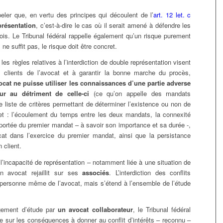
ler que, en vertu des principes qui découlent de l’
art. 12 let. c
présentation
, c’est-à-dire le cas où il serait amené à défendre les
ois. Le Tribunal fédéral rappelle également qu’un risque purement
 ne suffit pas, le risque doit être concret.
les règles relatives à l’interdiction de double représentation visent
s clients de l’avocat et à garantir la bonne marche du procès,
cat ne puisse utiliser les connaissances d’une partie adverse
ur au détriment de celle-ci
(ce qu’on appelle des mandats
ne liste de critères permettant de déterminer l’existence ou non de
 : l’écoulement du temps entre les deux mandats, la connexité
la portée du premier mandat – à savoir son importance et sa durée -,
at dans l’exercice du premier mandat, ainsi que la persistance
 client.
 l’incapacité de représentation – notamment liée à une situation de
n avocat rejaillit sur ses
associés
. L’interdiction des conflits
la personne même de l’avocat, mais s’étend à l’ensemble de l’étude
ngement d’étude par
un avocat collaborateur
, le Tribunal fédéral
e sur les conséquences à donner au conflit d’intérêts – reconnu –