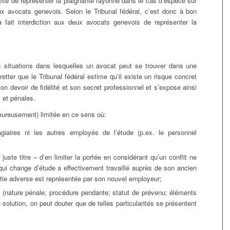
acité de représenter la plaignante rayonne dans le cas d’espèce sur
ux avocats genevois. Selon le Tribunal fédéral, c’est donc à bon
 a fait interdiction aux deux avocats genevois de représenter la
s situations dans lesquelles un avocat peut se trouver dans une
retter que le Tribunal fédéral estime qu’il existe un risque concret
on devoir de fidélité et son secret professionnel et s’expose ainsi
 et pénales.
heureusement) limitée en ce sens où:
giaires ni les autres employés de l’étude (p.ex. le personnel
à juste titre – d’en limiter la portée en considérant qu’un conflit ne
 qui change d’étude a effectivement travaillé auprès de son ancien
rtie adverse est représentée par son nouvel employeur;
ce (nature pénale; procédure pendante; statut de prévenu; éléments
lle solution, on peut douter que de telles particularités se présentent