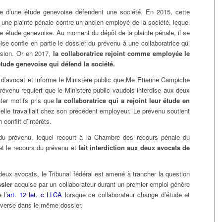
re d’une étude genevoise défendent une société. En 2015, cette
une plainte pénale contre un ancien employé de la société, lequel
re étude genevoise. Au moment du dépôt de la plainte pénale, il se
e confie en partie le dossier du prévenu à une collaboratrice qui
asion. Or en 2017,
la collaboratrice rejoint comme employée le
’étude genevoise qui défend la société.
 d’avocat et informe le Ministère public que Me Etienne Campiche
révenu requiert que le Ministère public vaudois interdise aux deux
nter motifs pris que
la collaboratrice qui a rejoint leur étude en
elle travaillait chez son précédent employeur. Le prévenu soutient
conflit d’intérêts.
e du prévenu, lequel recourt à la Chambre des recours pénale du
et le recours du prévenu et
fait interdiction aux deux avocats de
deux avocats, le Tribunal fédéral est amené à trancher la question
sier
acquise par un collaborateur durant un premier emploi génère
 l’
art. 12 let. c LLCA
lorsque ce collaborateur change d’étude et
 adverse dans le même dossier.