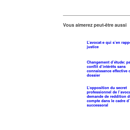
Vous aimerez peut-être aussi
L’avocat·e qui s’en rapp
justice
Changement d’étude: p
conflit d’intérêts sans
connaissance effective 
dossier
L’opposition du secret
professionnel de l’avoc
demande de reddition d
compte dans le cadre d’
successoral