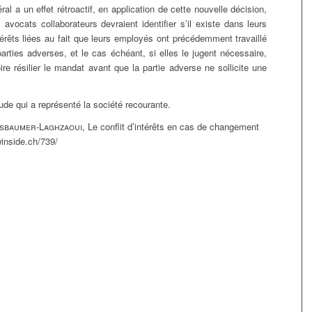
ral a un effet rétroactif, en application de cette nouvelle décision,
vocats collaborateurs devraient identifier s’il existe dans leurs
ntérêts liées au fait que leurs employés ont précédemment travaillé
rties adverses, et le cas échéant, si elles le jugent nécessaire,
oire résilier le mandat avant que la partie adverse ne sollicite une
tude qui a représenté la société recourante.
sbaumer-Laghzaoui
, Le conflit d’intérêts en cas de changement
winside.ch/739/