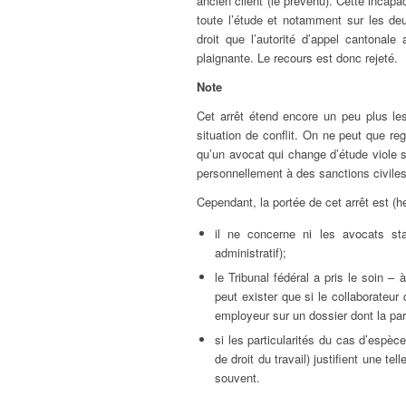
ancien client (le prévenu). Cette incap
toute l’étude et notamment sur les de
droit que l’autorité d’appel cantonale
plaignante. Le recours est donc rejeté.
Note
Cet arrêt étend encore un peu plus le
situation de conflit. On ne peut que reg
qu’un avocat qui change d’étude viole s
personnellement à des sanctions civiles
Cependant, la portée de cet arrêt est (
il ne concerne ni les avocats sta
administratif);
le Tribunal fédéral a pris le soin – 
peut exister que si le collaborateur
employeur sur un dossier dont la pa
si les particularités du cas d’espè
de droit du travail) justifient une te
souvent.