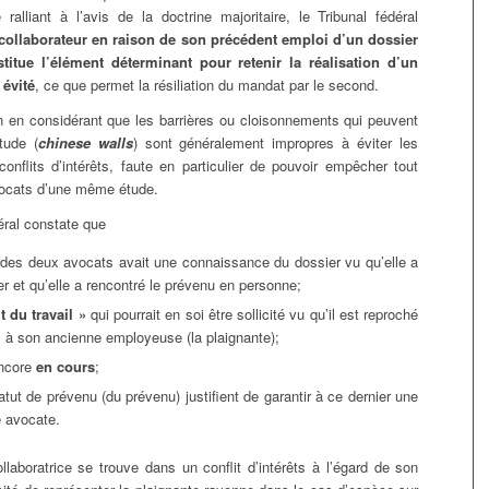
ralliant à l’avis de la doctrine majoritaire, le Tribunal fédéral
 collaborateur en raison de son précédent emploi d’un dossier
titue l’élément déterminant pour retenir la réalisation d’un
 évité
, ce que permet la résiliation du mandat par le second.
on en considérant que les barrières ou cloisonnements qui peuvent
tude (
chinese walls
) sont généralement impropres à éviter les
onflits d’intérêts, faute en particulier de pouvoir empêcher tout
vocats d’une même étude.
déral constate que
ude des deux avocats avait une connaissance du dossier vu qu’elle a
er et qu’elle a rencontré le prévenu en personne;
t du travail »
qui pourrait en soi être sollicité vu qu’il est reproché
 à son ancienne employeuse (la plaignante);
encore
en cours
;
tatut de prévenu (du prévenu) justifient de garantir à ce dernier une
 avocate.
ollaboratrice se trouve dans un conflit d’intérêts à l’égard de son