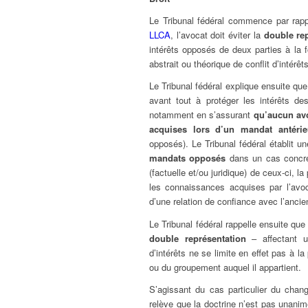
Le Tribunal fédéral commence par rappe
LLCA
, l’avocat doit éviter la
double re
intérêts opposés de deux parties à la f
abstrait ou théorique de conflit d’intérêts
Le Tribunal fédéral explique ensuite que 
avant tout à protéger les intérêts de
notamment en s’assurant
qu’aucun avo
acquises lors d’un mandat antérie
opposés). Le Tribunal fédéral établit u
mandats opposés
dans un cas concret
(factuelle et/ou juridique) de ceux-ci, 
les connaissances acquises par l’avoc
d’une relation de confiance avec l’ancien
Le Tribunal fédéral rappelle ensuite que
double représentation
– affectant u
d’intérêts ne se limite en effet pas à 
ou du groupement auquel il appartient.
S’agissant du cas particulier du cha
relève que la doctrine n’est pas unanim