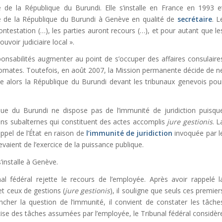
 la République du Burundi. Elle s’installe en France en 1993 e
e de la République du Burundi à Genève en qualité de
secrétaire
. L
ntestation (…), les parties auront recours (…), et pour autant que le
voir judiciaire local ».
ponsabilités augmenter au point de s’occuper des affaires consulaire
lomates. Toutefois, en août 2007, la Mission permanente décide de n
ne alors la République du Burundi devant les tribunaux genevois pou
ue du Burundi ne dispose pas de l’immunité de juridiction puisqu
ions subalternes qui constituent des actes accomplis
jure gestionis
. L
pel de l’État en raison de
l’immunité de juridiction
invoquée par l
evaient de l’exercice de la puissance publique.
’installe à Genève.
l fédéral rejette le recours de l’employée. Après avoir rappelé l
et ceux de gestions (
jure gestionis
), il souligne que seuls ces premier
rancher la question de l’immunité, il convient de constater les tâche
ise des tâches assumées par l’employée, le Tribunal fédéral considèr