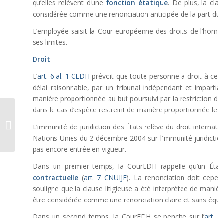
qu’elles relèvent d’une
fonction étatique
. De plus, la c
considérée comme une renonciation anticipée de la part d
L’employée saisit la Cour européenne des droits de l’homme
ses limites.
Droit
L’
art. 6 al. 1 CEDH
prévoit que toute personne a droit à c
délai raisonnable, par un tribunal indépendant et impartia
manière proportionnée au but poursuivi par la restriction d’
dans le cas d’espèce restreint de manière proportionnée le 
Le conflit de
compétence entre le
L’immunité de juridiction des États relève du droit internat
Ministère public et le
Nations Unies du 2 décembre 2004 sur l’immunité juridictio
Tribunal des min...
pas encore entrée en vigueur.
Dans un premier temps, la CourEDH rappelle qu’un Éta
contractuelle
(
art. 7 CNUIJE
). La renonciation doit ce
souligne que la clause litigieuse a été interprétée de maniè
être considérée comme une renonciation claire et sans équi
Dans un second temps, la CourEDH se penche sur l’
art.