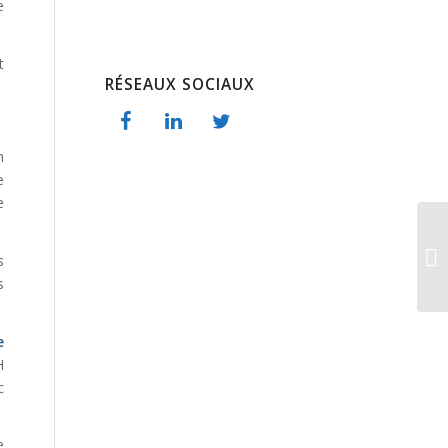
e
t
RÉSEAUX SOCIAUX
n
e
e
s
s
e
H
c
e