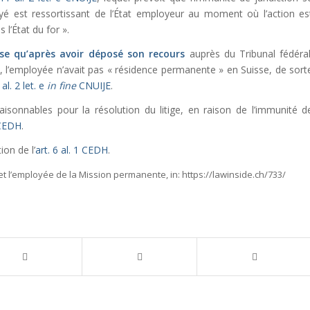
loyé est ressortissant de l’État employeur au moment où l’action es
 l’État du for ».
sse qu’après avoir déposé son recours
auprès du Tribunal fédéral
di, l’employée n’avait pas « résidence permanente » en Suisse, de sort
 al. 2 let. e
in fine
CNUIJE
.
aisonnables pour la résolution du litige, en raison de l’immunité d
 CEDH
.
ion de l’
art. 6 al. 1 CEDH
.
n et l’employée de la Mission permanente,
in:
https://lawinside.ch/733/