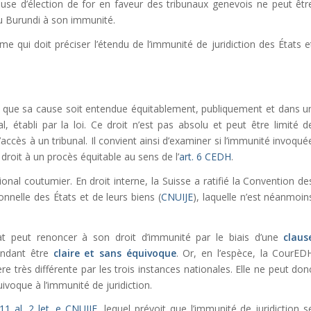
lause d’élection de for en faveur des tribunaux genevois ne peut êtr
u Burundi à son immunité.
 qui doit préciser l’étendu de l’immunité de juridiction des États e
e que sa cause soit entendue équitablement, publiquement et dans u
l, établi par la loi. Ce droit n’est pas absolu et peut être limité d
accès à un tribunal. Il convient ainsi d’examiner si l’immunité invoqué
droit à un procès équitable au sens de l’
art. 6 CEDH
.
ional coutumier. En droit interne, la Suisse a ratifié la Convention de
nnelle des États et de leurs biens (
CNUIJE
), laquelle n’est néanmoin
t peut renoncer à son droit d’immunité par le biais d’une
claus
pendant être
claire et sans équivoque
. Or, en l’espèce, la CourED
re très différente par les trois instances nationales. Elle ne peut don
voque à l’immunité de juridiction.
 11 al. 2 let. e CNUIJE
, lequel prévoit que l’immunité de juridiction s