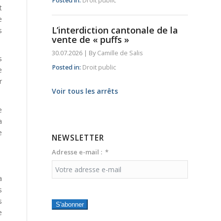
Posted in:
Droit public
t
e
L’interdiction cantonale de la
s
vente de « puffs »
30.07.2026
|
By
Camille de Salis
s
Posted in:
Droit public
e
r
Voir tous les arrêts
e
a
e
NEWSLETTER
Adresse e-mail :
a
s
s
S'abonner
e