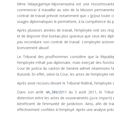
Mme Ndayegamiye-Mporamazina est une ressortissante de
commencer à travailler au sein de la Mission permanent
contrat de travail prévoit notamment que « [p]our toute co
usages diplomatiques le permettent, à la compétence du pou
Après plusieurs années de travail, l’employée voit ses res
et de disposer d’un bureau plus spacieux que ceux des dip
pas reconduire son contrat de travail. L’employée action
licenciement abusif.
Le Tribunal des prud’hommes considère que la Républiq
l’employée n’était pas diplomate, mais exerçait des fonct
Cour de justice du canton de Genève admet néanmoins l’ap
Burundi. En effet, selon la Cour, les actes de l’employée rel
Après avoir recouru devant le Tribunal fédéral, l’employée s
Dans son arrêt
4A_386/2011
du 5 août 2011, le Tribuna
distinction entre les actes de souverainetés (
jure imperii
) 
bénéficient de l’immunité de juridiction. Ainsi, afin de t
effectivement confiées à l’employé. Après une analyse préc