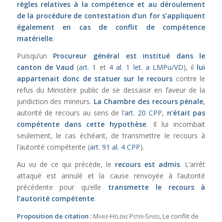
règles relatives à la compétence et au déroulement
de la procédure de contestation d’un for s’appliquent
également en cas de conflit de compétence
matérielle
.
Puisqu’un
Procureur général est institué dans le
canton de Vaud
(
art. 1
et
4 al. 1 let. a LMPu/VD
), il
lui
appartenait donc de statuer sur le recours
contre le
refus du Ministère public de se dessaisir en faveur de la
juridiction des mineurs.
La Chambre des recours pénale
,
autorité de recours au sens de l’
art. 20 CPP
,
n’était pas
compétente dans cette hypothèse
. Il lui incombait
seulement, le cas échéant, de transmettre le recours à
l’autorité compétente (
art. 91 al. 4 CPP
).
Au vu de ce qui précède, le
recours est admis
. L’arrêt
attaqué est annulé et la cause renvoyée à l’autorité
précédente pour qu’elle
transmette le recours à
l’autorité compétente
.
Proposition de citation :
Marie-Hélène Peter-Spiess
, Le conflit de