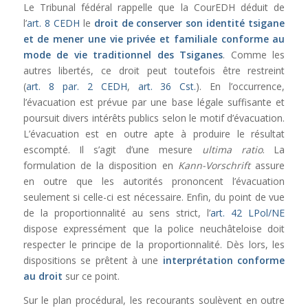
Le Tribunal fédéral rappelle que la CourEDH déduit de
l’
art. 8 CEDH
le
droit de conserver son identité tsigane
et de mener une vie privée et familiale conforme au
mode de vie traditionnel des Tsiganes
. Comme les
autres libertés, ce droit peut toutefois être restreint
(
art. 8 par. 2 CEDH
,
art. 36 Cst.
). En l’occurrence,
l’évacuation est prévue par une base légale suffisante et
poursuit divers intérêts publics selon le motif d’évacuation.
L’évacuation est en outre apte à produire le résultat
escompté. Il s’agit d’une mesure
ultima ratio
. La
formulation de la disposition en
Kann-Vorschrift
assure
en outre que les autorités prononcent l’évacuation
seulement si celle-ci est nécessaire. Enfin, du point de vue
de la proportionnalité au sens strict, l’
art. 42 LPol/NE
dispose expressément que la police neuchâteloise doit
respecter le principe de la proportionnalité. Dès lors, les
dispositions se prêtent à une
interprétation conforme
au droit
sur ce point.
Sur le plan procédural, les recourants soulèvent en outre