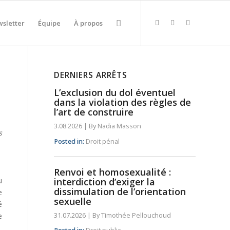
sletter
Équipe
À propos
DERNIERS ARRÊTS
L’exclusion du dol éventuel
dans la violation des règles de
l’art de construire
3.08.2026
|
By
Nadia Masson
s
Posted in:
Droit pénal
Renvoi et homosexualité :
u
interdiction d’exiger la
dissimulation de l’orientation
e
sexuelle
é
e
31.07.2026
|
By
Timothée Pellouchoud