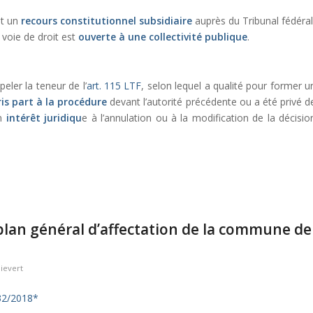
êt un
recours constitutionnel subsidiaire
auprès du Tribunal fédéral
 voie de droit est
ouverte à une collectivité publique
.
ler la teneur de l’
art. 115 LTF
, selon lequel a qualité pour former u
ris part à la procédure
devant l’autorité précédente ou a été privé d
un
intérêt juridiqu
e à l’annulation ou à la modification de la décisio
lan général d’affectation de la commune de
ievert
32/2018*