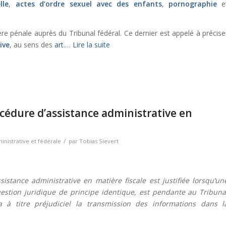
lle
,
actes d’ordre sexuel avec des enfants
,
pornographie
e
e pénale auprès du Tribunal fédéral. Ce dernier est appelé à précise
ive
, au sens des
art.
…
Lire la suite
cédure d’assistance administrative en
/
nistrative et fédérale
par
Tobias Sievert
istance administrative en matière fiscale est justifiée lorsqu’un
estion juridique de principe identique, est pendante au Tribuna
a à titre préjudiciel la transmission des informations dans l