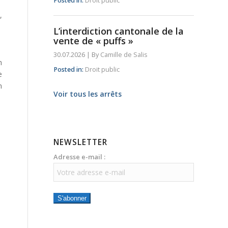
Posted in:
Droit public
,
L’interdiction cantonale de la
vente de « puffs »
30.07.2026
|
By
Camille de Salis
n
Posted in:
Droit public
e
n
Voir tous les arrêts
NEWSLETTER
Adresse e-mail :
S'abonner