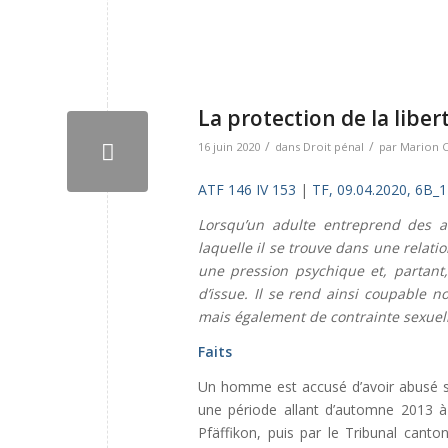
La protection de la liber
/
/
16 juin 2020
dans
Droit pénal
par
Marion 
ATF 146 IV 153
|
TF, 09.04.2020, 6B_
Lorsqu’un adulte entreprend des a
laquelle il se trouve dans une relatio
une pression psychique et, partant,
d’issue. Il se rend ainsi coupable n
mais également de contrainte sexuell
Faits
Un homme est accusé d’avoir abusé s
une période allant d’automne 2013 à 
Pfäffikon, puis par le Tribunal canto