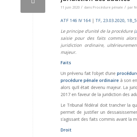
/
/
11 juin 2020
dans
Procédure pénale
par
N
ATF 146 IV 164
|
TF, 23.03.2020, 1B_
Le principe d’unité de la procédure (
saisie pour des faits commis alor
juridiction ordinaire, ultérieurem
majeur.
Faits
Un prévenu fait l’objet d’une
procédur
procédure pénale ordinaire
à son en
alors qu’il était devenu majeur. La ju
2017 en faveur de la juridiction des ad
Le Tribunal fédéral doit trancher la qu
permet de justifier un dessaisissement
s’agissant des faits commis avant la m
Droit