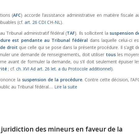
tions (
AFC
) accorde l’assistance administrative en matière fiscale a
ibuables (cf.
art. 26 CDI CH-NL
).
u Tribunal administratif fédéral (
TAF
). Ils sollicitent la
suspension d
édure est pendante au Tribunal fédéral
dans laquelle celui-ci es
de droit
que celle qui se pose dans la présente procédure. Il s’agit d
ormuler une demande de renseignements, doit utiliser
tous
les moyen
erne avant de formuler la demande, ou s’il doit seulement épuiser le
rité
; cf.
ch. XVI Ad art. 26 let. a du Protocole additionnel
).
prononce la
suspension de la procédure
. Contre cette décision, l’AF
ublic au Tribunal fédéral.…
Lire la suite
 juridiction des mineurs en faveur de la