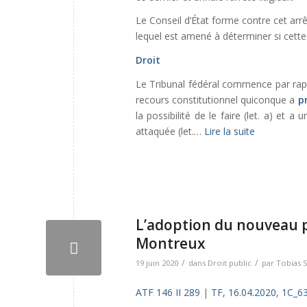
Le Conseil d’État forme contre cet arr
lequel est amené à déterminer si cette
Droit
Le Tribunal fédéral commence par rappe
recours constitutionnel quiconque a
p
la possibilité de le faire (let. a) et a 
attaquée (let.…
Lire la suite
L’adoption du nouveau p
Montreux
/
/
19 juin 2020
dans
Droit public
par
Tobias S
ATF 146 II 289
|
TF, 16.04.2020, 1C_6