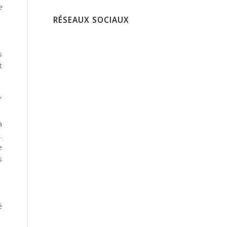
e
RÉSEAUX SOCIAUX
s
t
,
à
.
e
s
é