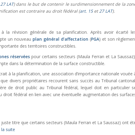
 27 LAT
) dans le but de contenir le surdimensionnement de la zon
ification est contraire au droit fédéral (
art. 15
et
27 LAT
).
a révision générale de sa planification. Après avoir écarté le
dopte un nouveau
plan général d’affectation
(
PGA
) et son règlemen
mportante des territoires constructibles.
ones réservées
pour certains secteurs (Maula Ferran et La Saussaz)
mpte dans la détermination de la surface constructible.
trait à la planification, une association d’importance nationale vouée 
 que divers propriétaires recourent sans succès au Tribunal cantonal
re de droit public au Tribunal fédéral, lequel doit en particulier s
 droit fédéral en lien avec une éventuelle augmentation des surface
à juste titre que certains secteurs (Maula Ferran et La Saussaz) ont ét
 la suite