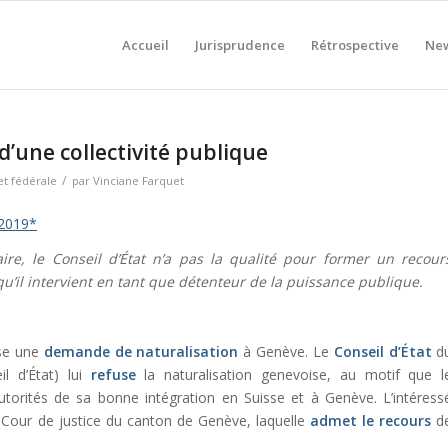
Accueil
Jurisprudence
Rétrospective
New
d’une collectivité publique
/
et fédérale
par
Vinciane Farquet
/2019*
ire, le Conseil d’État n’a pas la qualité pour former un recour
 qu’il intervient en tant que détenteur de la puissance publique.
ose une
demande de naturalisation
à Genève. Le
Conseil d’État
d
l d’État) lui
refuse
la naturalisation genevoise, au motif que l
utorités de sa bonne intégration en Suisse et à Genève. L’intéress
a Cour de justice du canton de Genève, laquelle
admet le recours
d