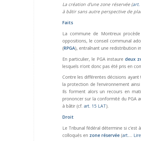
La création d’une zone réservée (
art.
à bâtir sans autre perspective de plan
Faits
La commune de Montreux procède à l
oppositions, le conseil communal a
(
RPGA
), entraînant une redistribution i
En particulier, le PGA instaure
deux z
lesquels n’ont donc pas été pris en co
Contre les différentes décisions ayant 
la protection de l’environnement ainsi
Ils forment alors un recours en matiè
prononcer sur la conformité du PGA au
à bâtir (cf.
art. 15 LAT
).
Droit
Le Tribunal fédéral détermine si c’est 
colloqués en
zone réservée
(
art.
…
Lire