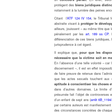
protègent des
biens juridiques distinc
notamment à la lumière des peines enc
Citant l’
ATF 124 IV 154
, le Tribunal 
abstraite visant à
protéger le
dévelop
ailleurs, jouissent – au même titre que 
pénalement par les
art. 189 ss CP
. 
différenciation de ces biens juridiques, 
jurisprudence à cet égard.
Il explique que,
pour que les dispos
nécessaire que la victime soit en 
En l’absence d’une telle volonté
– car 
discernement –, il est en effet impossibl
de faire preuve de retenue dans l’admi
que les actes sexuels touchent aux
aptitude à conscientiser les choses
e
dans d’autres domaines. La limite d
présumée fait l’objet de controverses e
d’un enfant de sept ans (
arrêt 6B_1194/
par certains auteurs est manifestement t
des circonstances concrètes de chaque 