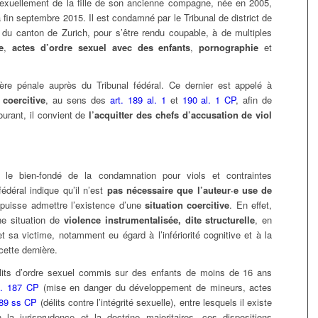
xuellement de la fille de son ancienne compagne, née en 2005,
 fin septembre 2015. Il est condamné par le Tribunal de district de
l du canton de Zurich, pour s’être rendu coupable, à de multiples
e
,
actes d’ordre sexuel avec des enfants
,
pornographie
et
re pénale auprès du Tribunal fédéral. Ce dernier est appelé à
 coercitive
, au sens des
art. 189 al. 1
et
190 al. 1 CP
, afin de
ourant, il convient de
l’acquitter des chefs d’accusation de viol
t le bien-fondé de la condamnation pour viols et contraintes
 fédéral indique qu’il n’est
pas nécessaire que l’auteur·e use de
puisse admettre l’existence d’une
situation coercitive
. En effet,
ne situation de
violence
instrumentalisée, dite structurelle
, en
 et sa victime, notamment eu égard à l’infériorité cognitive et à la
ette dernière.
délits d’ordre sexuel commis sur des enfants de moins de 16 ans
t. 187 CP
(mise en danger du développement de mineurs, actes
189 ss CP
(délits contre l’intégrité sexuelle), entre lesquels il existe
n la jurisprudence et la doctrine majoritaires, ces dispositions