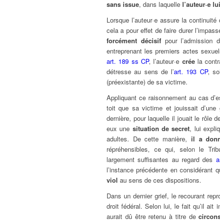
sans issue
, dans laquelle
l’auteur·e lu
Lorsque l’auteur·e assure la continuité
cela a pour effet de faire durer l’impas
forcément décisif
pour l’admission 
entreprenant les premiers actes sexuel
art. 189 ss CP
, l’auteur·e
crée
la contr
détresse au sens de l’
art. 193 CP
, so
(préexistante) de sa victime.
Appliquant ce raisonnement au cas d’es
toit que sa victime et jouissait d’un
dernière, pour laquelle il jouait le rôle 
eux une
situation de secret
, lui expli
adultes. De cette manière,
il a don
répréhensibles, ce qui, selon le Trib
largement suffisantes au regard des
a
l’instance précédente en considérant 
viol
au sens de ces dispositions.
Dans un dernier grief, le recourant rep
droit fédéral. Selon lui, le fait qu’il 
aurait dû être retenu à titre de
circon