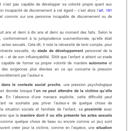
nt n’est pas capable de développer sa volonté propre quant aux
on incapacité de discernement à cet égard – c’est alors l’
art. 191
xuel commis sur une personne incapable de discernement ou de
huit ans et demi à dix ans et demi au moment des faits. Selon le
re, conformément à la jurisprudence susmentionnée, qu’elle était
 actes sexuels. Cela dit, il note la nécessité de tenir compte, pour
ontrainte sexuelle, du
stade de développement
personnel de la
vé – et de son influençabilité. Sitôt que l’enfant a atteint un stade
st capable de former sa propre volonté de manière
autonome
et
er des exigences plus élevées en ce qui concerne la pression
ncrètement par l’auteur·e.
 dans le contexte social proche
, une pression psychologique
e est donnée lorsque
l’on ne peut attendre de la victime qu’elle
·e
. En l’absence d’une menace explicite, cette difficulté peut
nfant ne souhaite pas priver l’auteur·e de quelque chose de
a situation sociale et familiale de l’enfant, sa
proximité
avec
ainsi que la
manière dont il ou elle présente les actes sexuels
i, comme quelque chose de beau ou encore comme un jeu) sont
peuvent créer pour la victime, comme en l’espèce, une
situation