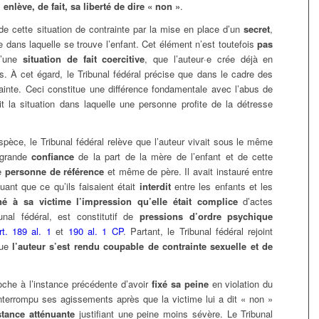
i enlève, de fait, sa liberté de dire « non »
.
 de cette situation de contrainte par la mise en place d’un
secret
,
se dans laquelle se trouve l’enfant. Cet élément n’est toutefois
pas
d’une
situation de fait coercitive
, que l’auteur·e crée déjà en
s. À cet égard, le Tribunal fédéral précise que dans le cadre des
ainte. Ceci constitue une différence fondamentale avec l’abus de
it la situation dans laquelle une personne profite de la détresse
pèce, le Tribunal fédéral relève que l’auteur vivait sous le même
e grande
confiance
de la part de la mère de l’enfant et de cette
de
personne de référence
et même de père. Il avait instauré entre
quant que ce qu’ils faisaient était
interdit
entre les enfants et les
né à sa victime l’impression qu’elle était complice
d’actes
unal fédéral, est constitutif de
pressions d’ordre psychique
rt. 189 al. 1
et
190 al. 1 CP
. Partant, le Tribunal fédéral rejoint
que
l’auteur s’est rendu coupable de contrainte sexuelle et de
roche à l’instance précédente d’avoir
fixé sa peine
en violation du
ait interrompu ses agissements après que la victime lui a dit « non »
stance atténuante
justifiant une peine moins sévère. Le Tribunal