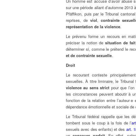
Un homme est accusé d’avoir abusé se
sur une période allant d’automne 2013 à
Pfäffikon, puis par le Tribunal cantona
reprises, de
viol
,
contrainte sexuell
représentation de la violence
.
Le prévenu forme un recours en matiè
préciser la notion de
situation de fait
déterminer si, comme le prétend le rec
et de contrainte sexuelle
.
Droit
Le recourant conteste principalemen
sexuelles. À titre liminaire, le Tribunal
violence
au sens strict
pour que l’on 
les circonstances peuvent aboutir à u
fonction de la relation entre l’auteur·e
dépendance émotionnelle et sociale de c
Le Tribunal fédéral rappelle que les 
tombent sous le coup à la fois de l’
ar
sexuels avec des enfants) et des
art. 
un
concours
parfait
. En effet, selo