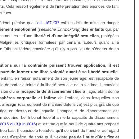
ts
. Cela ressort également de l’interprétation des énoncés de fait,
ourues.
fédéral précise que l’
art. 187 CP
est un délit de mise en danger
pement émotionnel
(
seelische Entwicklung
)
des enfants
qui, par
les adultes – d’une
liberté et d’une intégrité sexuelles
, protégées
Malgré les critiques formulées par certains auteurs quant à la
le Tribunal fédéral considère qu’il n’y a pas lieu de s’écarter de sa
itions sur la
contrainte
puissent trouver application, il est
mesure de former une
libre
volonté quant à sa liberté sexuelle
.
l’enfant, en raison notamment de son jeune âge, est incapable de
e de porter atteinte à la liberté sexuelle de la victime. Il convient
ssion d’une
incapacité de discernement
liée à l’âge, étant donné
sphères corporelle et intime
de l’enfant, dans lesquelles son
t à réagir
(cas échéant de manière défensive) est plus grande que
’âge en dessous de laquelle l’incapacité de discernement est
n doctrine. Le Tribunal fédéral a nié la capacité de discernement
2015 du 3 juin 2016
) et estime que le seuil de quatre ans proposé
rop bas. Il considère toutefois qu’il convient de trancher au regard
cas d’espèce, de sorte qu’il n’existe
pas de limite d’âge fixe et