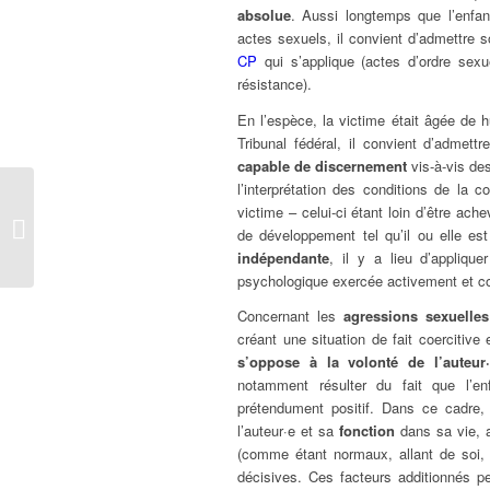
absolue
. Aussi longtemps que l’enfa
actes sexuels, il convient d’admettre s
CP
qui s’applique (actes d’ordre se
résistance).
En l’espèce, la victime était âgée de 
Tribunal fédéral, il convient d’admett
capable de discernement
vis-à-vis des
l’interprétation des conditions de la c
La suspension d’une
victime – celui-ci étant loin d’être ache
procédure d’assistance
de développement tel qu’il ou elle e
administrative en
indépendante
, il y a lieu d’appliqu
matière...
psychologique exercée activement et co
Concernant les
agressions sexuelles
créant une situation de fait coercitiv
s’oppose à la volonté de l’auteur
notamment résulter du fait que l’e
prétendument positif. Dans ce cadre, l
l’auteur·e et sa
fonction
dans sa vie, 
(comme étant normaux, allant de so
décisives. Ces facteurs additionnés 