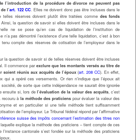
e l’introduction de la procédure de divorce ne peuvent pas
 de l’
art. 122 CC
. Elles ne doivent donc pas être incluses dans le
e telles réserves doivent plutôt être traitées comme
des fonds
. Ainsi, la question de savoir si elles doivent être incluses dans le
elle ne se pose qu’en cas de liquidation de l’institution de
n’a pas démontré l’existence d’une telle liquidation, c’est à bon
as tenu compte des réserves de cotisation de l’employeur dans le
r la question de savoir si de telles réserves doivent être incluses
ial. Il commence par
exclure que les montants versés au titre de
r soient réunis aux acquêts de l’époux
(
art. 208 CC
). En effet,
ux qui a opéré ces versements. Or rien n’indique que l’époux ait
 société, de sorte que cette indépendance ne saurait être ignorée
e ensuite si, lors de
l’évaluation de la valeur des acquêts
, c’est
 a recouru à
la méthode des praticiens
pour évaluer la valeur des
onyme et en particulier si une telle méthode tient suffisamment
isation de l’employeur. Le Tribunal fédéral répond par l’affirmative
conférence suisse des impôts concernant l’estimation des titres non
laquelle explique la méthode des praticiens – tient compte de ces
que l’instance cantonale s’est fondée sur la méthode des praticiens
’époux.