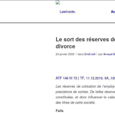
Ac
Le sort des réserves d
divorce
/
/
24 janvier 2020
dans
Droit civil
par
Arnaud 
ATF 146 III 73
|
TF, 11.12.2019, 5A_13
Les réserves de cotisation de l’employ
prestations de sorties. De telles réserv
constituées, et donc influencer la val
des titres de cette société.
Faits