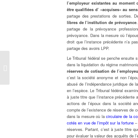
l’employeur existantes au moment d
être qualifiées d’ «acquises» au sens
partage des prestations de sorties. D
libres de l’institution de prévoyance
partage de la prévoyance professionn
prévoyance. Dans la mesure où l’épouse 
droit que l’instance précédente n’a p
partage des avoirs LPP.
Le Tribunal fédéral se penche ensuite su
L’absence de protection
dans la liquidation du régime matrimon
des données lors
réserves de cotisation de l’employeu
d’entraide pénale in...
c’est la société anonyme et non l’épo
abusé de l’indépendance juridique de la
en l’espèce. Le Tribunal fédéral examin
à juste titre que l’instance précédente
actions de l’époux dans la société an
compte de l’existence de réserves de cot
dans la mesure où la
circulaire de la 
cotés en vue de l’impôt sur la fortune
– 
réserves. Partant, c’est à juste titre 
pour évaluer la valeur des acquêts de l