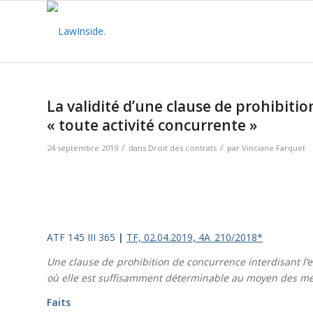
dit :
La validité d’une clause de prohibitio
« toute activité concurrente »
/
/
24 septembre 2019
dans
Droit des contrats
par
Vinciane Farquet
ATF 145 III 365
|
TF, 02.04.2019, 4A_210/2018*
Une clause de prohibition de concurrence interdisant l’e
où elle est suffisamment déterminable au moyen des mét
Faits