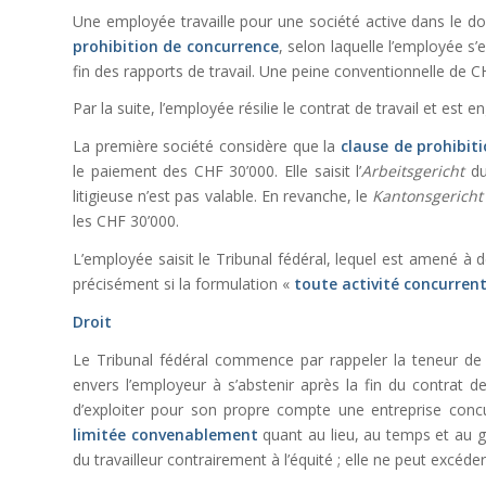
Une employée travaille pour une société active dans le do
prohibition de concurrence
, selon laquelle l’employée s
fin des rapports de travail. Une peine conventionnelle de C
Par la suite, l’employée résilie le contrat de travail et est 
La première société considère que la
clause de prohibit
le paiement des CHF 30’000. Elle saisit l’
Arbeitsgericht
d
litigieuse n’est pas valable. En revanche, le
Kantonsgerich
les CHF 30’000.
L’employée saisit le Tribunal fédéral, lequel est amené à 
précisément si la formulation «
toute activité concurren
Droit
Le Tribunal fédéral commence par rappeler la teneur de l
envers l’employeur à s’abstenir après la fin du contrat de
d’exploiter pour son propre compte une entreprise concurr
limitée
convenablement
quant au lieu, au temps et au g
du travailleur contrairement à l’équité ; elle ne peut excéde