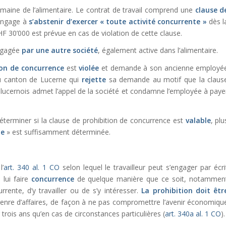
maine de l’alimentaire. Le contrat de travail comprend une
clause d
’engage à
s’abstenir d’exercer « toute activité concurrente »
dès l
HF 30’000 est prévue en cas de violation de cette clause.
engagée
par une autre société
, également active dans l’alimentaire.
ion de concurrence
est
violée
et demande à son ancienne employé
u canton de Lucerne qui
rejette
sa demande au motif que la claus
t
lucernois admet l’appel de la société et condamne l’employée à paye
déterminer si la clause de prohibition de concurrence est
valable
, plu
te
» est suffisamment déterminée.
’
art. 340 al. 1 CO
selon lequel le travailleur peut s’engager par écri
 lui faire
concurrence
de quelque manière que ce soit, notammen
ente, d’y travailler ou de s’y intéresser.
La prohibition doit êtr
enre d’affaires, de façon à ne pas compromettre l’avenir économiqu
r trois ans qu’en cas de circonstances particulières (
art. 340a al. 1 CO
).