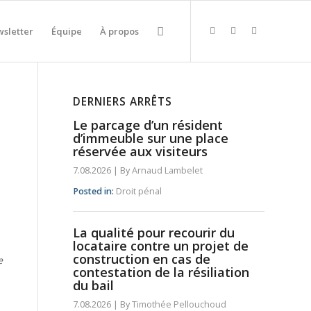
sletter
Équipe
À propos
DERNIERS ARRÊTS
Le parcage d’un résident
d’immeuble sur une place
réservée aux visiteurs
7.08.2026
|
By
Arnaud Lambelet
Posted in:
Droit pénal
La qualité pour recourir du
locataire contre un projet de
construction en cas de
e
contestation de la résiliation
du bail
7.08.2026
|
By
Timothée Pellouchoud