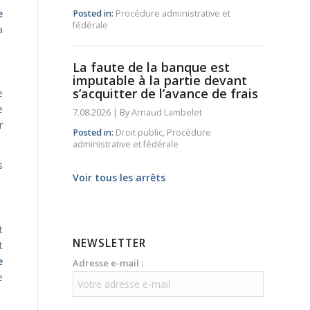
e
Posted in:
Procédure administrative et
fédérale
a
La faute de la banque est
imputable à la partie devant
s’acquitter de l’avance de frais
e
e
7.08.2026
|
By
Arnaud Lambelet
r
Posted in:
Droit public
,
Procédure
administrative et fédérale
s
Voir tous les arrêts
t
NEWSLETTER
t
e
Adresse e-mail :
e