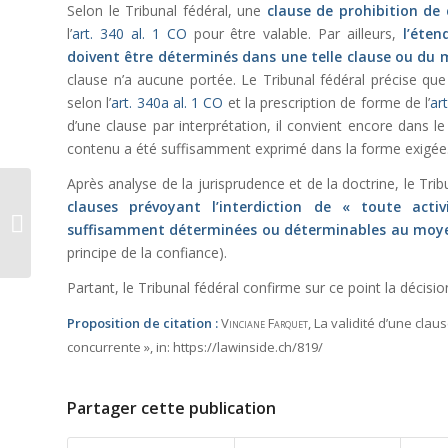
Selon le Tribunal fédéral, une
clause de prohibition de
l’
art. 340 al. 1 CO
pour être valable. Par ailleurs,
l’éten
doivent être déterminés dans une telle clause ou du m
clause n’a aucune portée. Le Tribunal fédéral précise que
selon l’
art. 340a al. 1 CO
et la prescription de forme de l’
ar
d’une clause par interprétation, il convient encore dans l
contenu a été suffisamment exprimé dans la forme exigée
Après analyse de la jurisprudence et de la doctrine, le Tri
La réduction de
clauses prévoyant l’interdiction de « toute acti
l’imputation forfaitaire
suf
fisamment déterminées ou déterminables au moye
d’impôt pour une
principe de la confiance).
société bénéficiant...
Partant, le Tribunal fédéral confirme sur ce point la décisi
Proposition de citation :
Vinciane Farquet
, La validité d’une clau
concurrente »,
in:
https://lawinside.ch/819/
Partager cette publication