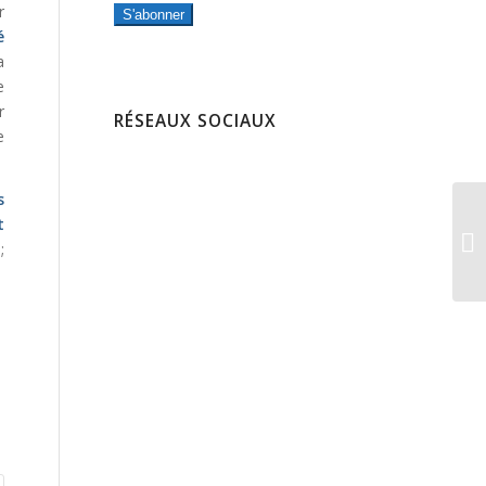
r
S'abonner
é
a
e
r
RÉSEAUX SOCIAUX
e
s
t
;