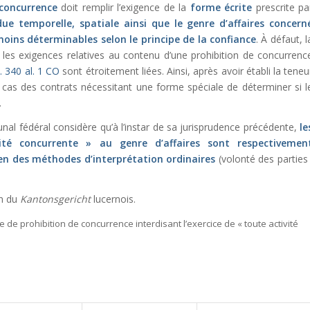
 concurrence
doit remplir l’exigence de la
forme écrite
prescrite pa
due temporelle, spatiale ainsi que le genre d’affaires concern
oins déterminables selon le principe de la confiance
. À défaut, l
 les exigences relatives au contenu d’une prohibition de concurrenc
t. 340 al. 1 CO
sont étroitement liées. Ainsi, après avoir établi la teneu
e cas des contrats nécessitant une forme spéciale de déterminer si l
.
bunal fédéral considère qu’à l’instar de sa jurisprudence précédente,
le
vité concurrente » au genre d’affaires sont respectivemen
n des méthodes d’interprétation ordinaires
(volonté des parties 
on du
Kantonsgericht
lucernois.
se de prohibition de concurrence interdisant l’exercice de « toute activité