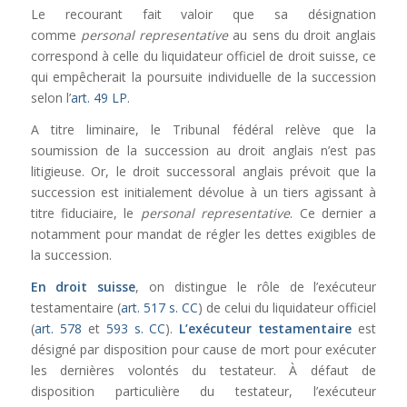
Le recourant fait valoir que sa désignation
comme
personal representative
au sens du droit anglais
correspond à celle du liquidateur officiel de droit suisse, ce
qui empêcherait la poursuite individuelle de la succession
selon l’
art. 49 LP
.
A titre liminaire, le Tribunal fédéral relève que la
soumission de la succession au droit anglais n’est pas
litigieuse. Or, le droit successoral anglais prévoit que la
succession est initialement dévolue à un tiers agissant à
titre fiduciaire, le
personal representative
. Ce dernier a
notamment pour mandat de régler les dettes exigibles de
la succession.
En droit suisse
, on distingue le rôle de l’exécuteur
testamentaire (
art. 517 s. CC
) de celui du liquidateur officiel
(
art. 578
et
593 s. CC
).
L’exécuteur testamentaire
est
désigné par disposition pour cause de mort pour exécuter
les dernières volontés du testateur. À défaut de
disposition particulière du testateur, l’exécuteur