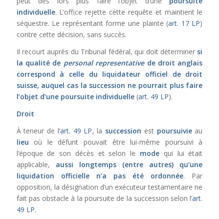
peut dès lors plus faire l’objet d’une
poursuite
individuelle
. L’office rejette cette requête et maintient le
séquestre. Le représentant forme une plainte (
art. 17 LP
)
contre cette décision, sans succès.
Il recourt auprès du Tribunal fédéral, qui doit déterminer
si
la qualité de
personal representative
de droit anglais
correspond à celle du liquidateur officiel de droit
suisse, auquel cas la succession ne pourrait plus faire
l’objet d’une poursuite individuelle
(
art. 49 LP
).
Droit
À teneur de l’
art. 49 LP
, la
succession
est
poursuivie
au
lieu
où le défunt pouvait être lui-même poursuivi à
l’époque de son décès et selon le
mode
qui lui était
applicable,
aussi longtemps (entre autres) qu’une
liquidation officielle n’a pas été ordonnée
. Par
opposition, la désignation d’un exécuteur testamentaire ne
fait pas obstacle à la poursuite de la succession selon l’
art.
49 LP
.