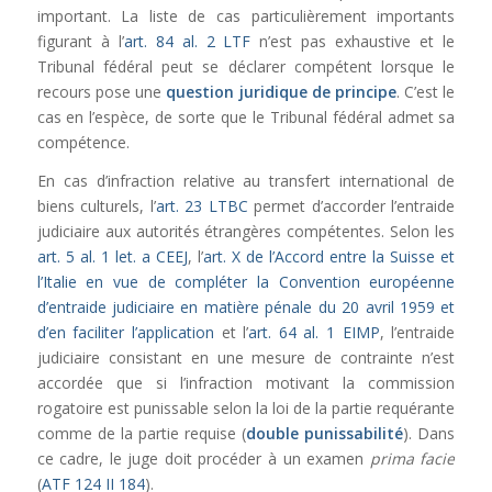
important. La liste de cas particulièrement importants
figurant à l’
art. 84 al. 2 LTF
n’est pas exhaustive et le
Tribunal fédéral peut se déclarer compétent lorsque le
recours pose une
question juridique de principe
. C’est le
cas en l’espèce, de sorte que le Tribunal fédéral admet sa
compétence.
En cas d’infraction relative au transfert international de
biens culturels, l’
art. 23 LTBC
permet d’accorder l’entraide
judiciaire aux autorités étrangères compétentes. Selon les
art. 5 al. 1 let. a CEEJ
, l’
art. X de l’Accord entre la Suisse et
l’Italie en vue de compléter la Convention européenne
d’entraide judiciaire en matière pénale du 20 avril 1959 et
d’en faciliter l’application
et l’
art. 64 al. 1 EIMP
, l’entraide
judiciaire consistant en une mesure de contrainte n’est
accordée que si l’infraction motivant la commission
rogatoire est punissable selon la loi de la partie requérante
comme de la partie requise (
double punissabilité
). Dans
ce cadre, le juge doit procéder à un examen
prima facie
(
ATF 124 II 184
).