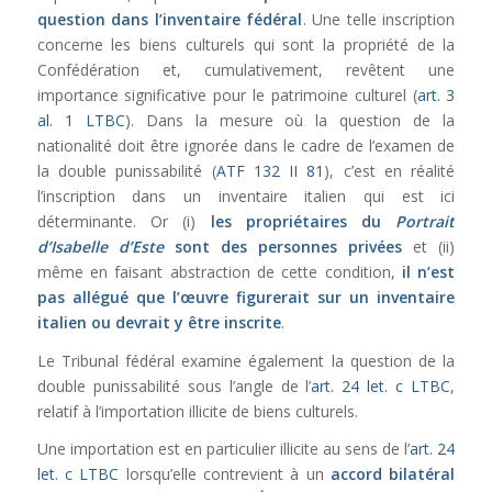
question dans l’inventaire fédéral
. Une telle inscription
concerne les biens culturels qui sont la propriété de la
Confédération et, cumulativement, revêtent une
importance significative pour le patrimoine culturel (
art. 3
al. 1 LTBC
). Dans la mesure où la question de la
nationalité doit être ignorée dans le cadre de l’examen de
la double punissabilité (
ATF 132 II 81
), c’est en réalité
l’inscription dans un inventaire italien qui est ici
déterminante. Or (i)
les propriétaires du
Portrait
d’Isabelle d’Este
sont des personnes privées
et (ii)
même en faisant abstraction de cette condition,
il n’est
pas allégué que l’œuvre figurerait sur un inventaire
italien ou devrait y être inscrite
.
Le Tribunal fédéral examine également la question de la
double punissabilité sous l’angle de l’
art. 24 let. c LTBC
,
relatif à l’importation illicite de biens culturels.
Une importation est en particulier illicite au sens de l’
art. 24
let. c LTBC
lorsqu’elle contrevient à un
accord bilatéral