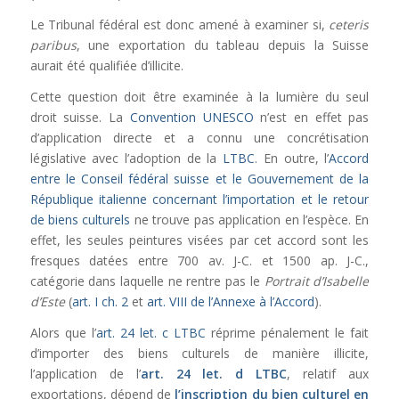
Le Tribunal fédéral est donc amené à examiner si,
ceteris
paribus
, une exportation du tableau depuis la Suisse
aurait été qualifiée d’illicite.
Cette question doit être examinée à la lumière du seul
droit suisse. La
Convention UNESCO
n’est en effet pas
d’application directe et a connu une concrétisation
législative avec l’adoption de la
LTBC
. En outre, l’
Accord
entre le Conseil fédéral suisse et le Gouvernement de la
République italienne concernant l’importation et le retour
de biens culturels
ne trouve pas application en l’espèce. En
effet, les seules peintures visées par cet accord sont les
fresques datées entre 700 av. J-C. et 1500 ap. J-C.,
catégorie dans laquelle ne rentre pas le
Portrait d’Isabelle
d’Este
(
art. I ch. 2
et
art. VIII de l’Annexe à l’Accord
).
Alors que l’
art. 24 let. c LTBC
réprime pénalement le fait
d’importer des biens culturels de manière illicite,
l’application de l’
art. 24 let. d LTBC
, relatif aux
exportations, dépend de
l’inscription du bien culturel en