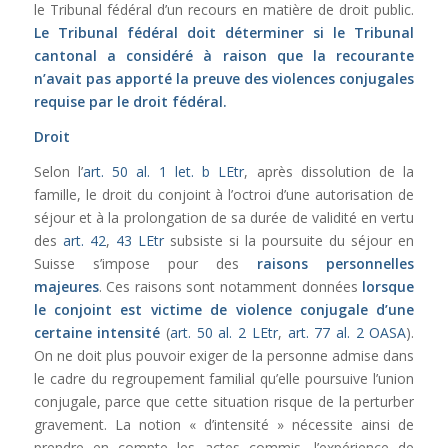
le Tribunal fédéral d’un recours en matière de droit public.
Le Tribunal fédéral doit déterminer si le Tribunal
cantonal a considéré à raison que la recourante
n’avait pas apporté la preuve des violences conjugales
requise par le droit fédéral.
Droit
Selon l’
art. 50 al. 1 let. b LEtr
, après dissolution de la
famille, le droit du conjoint à l’octroi d’une autorisation de
séjour et à la prolongation de sa durée de validité en vertu
des
art. 42
,
43 LEtr
subsiste si la poursuite du séjour en
Suisse s’impose pour des
raisons personnelles
majeures
. Ces raisons sont notamment données
lorsque
le conjoint est victime de violence conjugale
d’une
certaine intensité
(
art. 50 al. 2 LEtr
,
art. 77 al. 2 OASA
).
On ne doit plus pouvoir exiger de la personne admise dans
le cadre du regroupement familial qu’elle poursuive l’union
conjugale, parce que cette situation risque de la perturber
gravement. La notion « d’intensité » nécessite ainsi de
prendre en compte les actes commis, l’expérience de