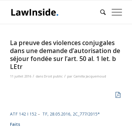
La preuve des violences conjugales
dans une demande d’autorisation de
séjour fondée sur l’art. 50 al. 1 let. b
LEtr
/
/
11 juillet 2016
dans
Droit public
par
Camilla Jacquemoud
ATF 142 I 152
–
TF, 28.05.2016, 2C_777/2015*
Faits