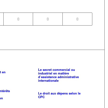
Le secret commercial ou
t en
industriel en matière
d’assistance administrative
internationale
ntérêts
Le droit aux dépens selon le
CPC
ion