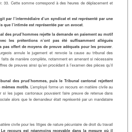
r. 33. Cette somme correspond à des heures de déplacement et
it par l’intermédiaire d’un syndicat et est représenté par une
dis que l’intimée est représentée par un avocat
.
unal des prud’hommes rejette la demande en paiement au motif
avec les prétentions n’ont pas été suffisamment allégués
a pas offert de moyens de preuve adéquats pour les prouver
.
bourgeois annule le jugement et renvoie la cause au tribunal des
es faits de manière complète, notamment en amenant si nécessaire
ffres de preuves ainsi qu’en procédant à l’examen des pièces qu’il
ibunal des prud’hommes, puis le Tribunal cantonal rejettent
s mêmes motifs
. L’employé forme un recours en matière civile au
ner si les juges cantonaux pouvaient faire preuve de retenue dans
 sociale alors que le demandeur était représenté par un mandataire
tière civile pour les litiges de nature pécuniaire de droit du travail
.
Le recours est néanmoins recevable dans la mesure où il