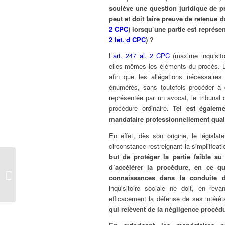
soulève une question juridique de pr
peut et doit faire preuve de retenue d
2 CPC
) lorsqu’une partie est représe
2 let. d CPC
) ?
L’
art. 247 al. 2 CPC
(maxime inquisitoi
elles-mêmes les éléments du procès. L
afin que les allégations nécessaire
énumérés, sans toutefois procéder à d
représentée par un avocat, le tribuna
procédure ordinaire.
Tel est égaleme
mandataire professionnellement quali
En effet, dès son origine, le législa
circonstance restreignant la simplificati
but de protéger la partie faible au 
La cognition de
d’accélérer la procédure, en ce qu
l’autorité d’appel sur un
connaissances dans la conduite d
jugement de première
inquisitoire sociale ne doit, en re
instance...
efficacement la défense de ses intérê
qui relèvent de la négligence procédu