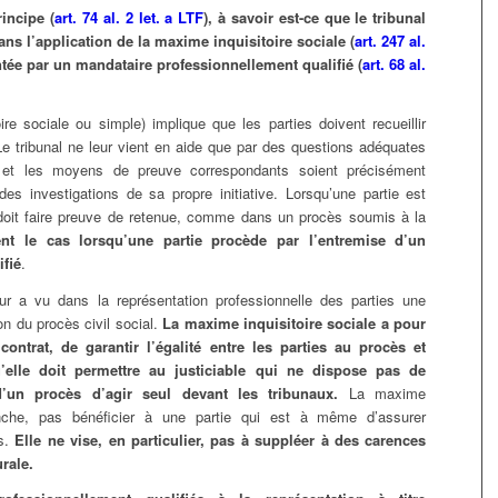
incipe (
art. 74 al. 2 let. a LTF
), à savoir est-ce que le tribunal
ans l’application de la maxime inquisitoire sociale (
art. 247 al.
ntée par un mandataire professionnellement qualifié (
art. 68 al.
re sociale ou simple) implique que les parties doivent recueillir
e tribunal ne leur vient en aide que par des questions adéquates
s et les moyens de preuve correspondants soient précisément
es investigations de sa propre initiative. Lorsqu’une partie est
l doit faire preuve de retenue, comme dans un procès soumis à la
nt le cas lorsqu’une partie procède par l’entremise d’un
fié
.
teur a vu dans la représentation professionnelle des parties une
on du procès civil social.
La maxime inquisitoire sociale a pour
contrat, de garantir l’égalité entre les parties au procès et
’elle doit permettre au justiciable qui ne dispose pas de
’un procès d’agir seul devant les tribunaux.
La maxime
vanche, pas bénéficier à une partie qui est à même d’assurer
ts.
Elle ne vise, en particulier, pas à suppléer à des carences
rale.