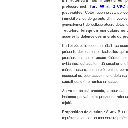
En autorisant les mandataires pr
professionnel, l’
art. 68 al. 2 CPC
r
justiciables
. Cette reconnaissance déc
immobiliers ou de gérants d’immeubles,
généralement de collaborateurs dotés de
Toutefois, lorsqu’un mandataire ne
assurer la défense des intérêts du just
En l’espèce, le recourant était représe
présente des carences factuelles qui n’
première instance, aucun élément ne 
évidentes, qui auraient dû susciter une 
même mesure, aucun élément ne permet
nécessaires pour assurer une défense 
saurait donc être remise en cause.
Au vu de ce qui précède, la cour canton
instance pouvait faire preuve de retenue
rejeté.
Proposition de citation :
Simon Pfeff
représentation par un mandataire profes