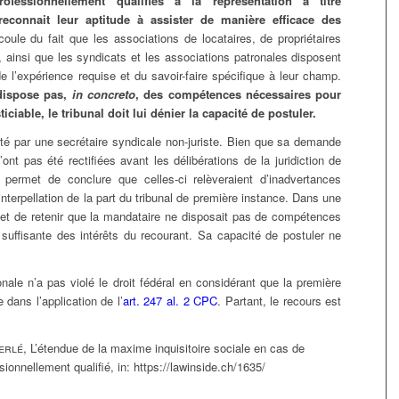
ofessionnellement qualifiés à la représentation à titre
econnait leur aptitude à assister de manière efficace des
oule du fait que les associations de locataires, de propriétaires
 ainsi que les syndicats et les associations patronales disposent
 l’expérience requise et du savoir-faire spécifique à leur champ.
 dispose pas,
in concreto
, des compétences nécessaires pour
iciable, le tribunal doit lui dénier la capacité de postuler.
nté par une secrétaire syndicale non-juriste. Bien que sa demande
ont pas été rectifiées avant les délibérations de la juridiction de
permet de conclure que celles-ci relèveraient d’inadvertances
interpellation de la part du tribunal de première instance. Dans une
 de retenir que la mandataire ne disposait pas de compétences
suffisante des intérêts du recourant. Sa capacité de postuler ne
ale n’a pas violé le droit fédéral en considérant que la première
 dans l’application de l’
art. 247 al. 2 CPC
. Partant, le recours est
erlé
, L’étendue de la maxime inquisitoire sociale en cas de
sionnellement qualifié,
in:
https://lawinside.ch/1635/