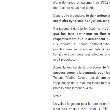
d’une demande en paiement de 4’592 f
des frais de repas non payés.
Dans cette procédure,
le demandeur ag
secrétaire syndicale non-juriste, tan
Par jugement du 9 juillet 2020,
le trib
que les faits pertinents en lien 
respectivement que le demandeur n’
Sur recours, le Tribunal cantonal fri
prud’hommes, lui ordonnant d’établir l
l’employé à compléter ses allégués et o
avait produites.
Après la reprise de la procédure,
le tr
successivement la demande pour le
Tribunal fédéral. Celui-ci doit détermi
l’application de la maxime inquisitoire
professionnellement qualifié.
Droit
La valeur litigieuse pour le recours en ma
n’est pas atteinte (
art. 72 al. 1 LTF
)