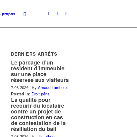
À propos
DERNIERS ARRÊTS
Le parcage d’un
résident d’immeuble
sur une place
réservée aux visiteurs
7.08.2026
|
By
Arnaud Lambelet
Posted in:
Droit pénal
La qualité pour
recourir du locataire
contre un projet de
construction en cas
de contestation de la
résiliation du bail
7.08.2026
|
By
Timothée