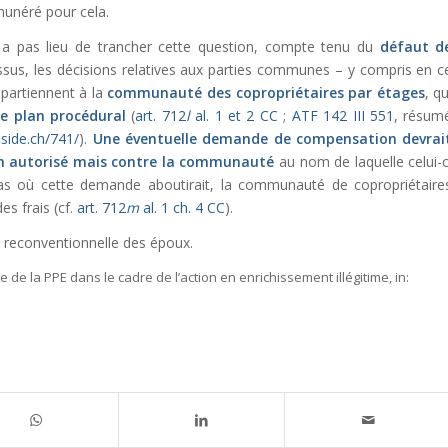
émunéré pour cela.
n’y a pas lieu de trancher cette question, compte tenu du
défaut d
sus, les décisions relatives aux parties communes – y compris en c
ppartiennent à la
communauté des copropriétaires par étages
, qu
e plan procédural
(
art. 712
l
al. 1 et 2 CC
;
ATF 142 III 551
, résum
side.ch/741/
).
Une éventuelle demande de compensation devrai
n autorisé mais contre la
communauté
au nom de laquelle celui-c
 cas où cette demande aboutirait, la communauté de copropriétaire
es frais (cf.
art. 712
m
al. 1 ch. 4 CC
).
e reconventionnelle des époux.
ve de la PPE dans le cadre de l’action en enrichissement illégitime,
in: