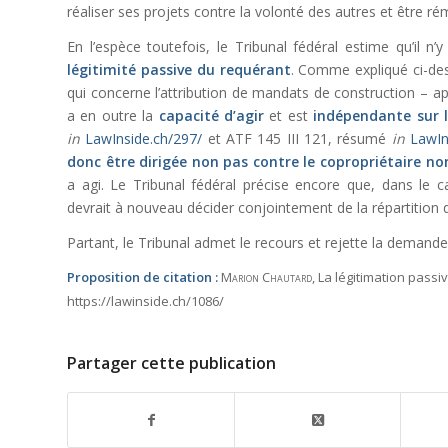
réaliser ses projets contre la volonté des autres et être r
En l’espèce toutefois, le Tribunal fédéral estime qu’il 
légitimité passive du requérant
. Comme expliqué ci-des
qui concerne l’attribution de mandats de construction – a
a en outre la
capacité d’agir
et est
indépendante sur l
in
LawInside.ch/297/
et ATF 145 III 121, résumé
in
LawIn
donc être dirigée non pas contre le copropriétaire no
a agi. Le Tribunal fédéral précise encore que, dans le
devrait à nouveau décider conjointement de la répartition d
Partant, le Tribunal admet le recours et rejette la demand
Proposition de citation :
Marion Chautard
, La légitimation passi
https://lawinside.ch/1086/
Partager cette publication