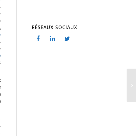
s
é
n
RÉSEAUX SOCIAUX
,
e
s
e
e
s
t
n
s
s
t
s
t