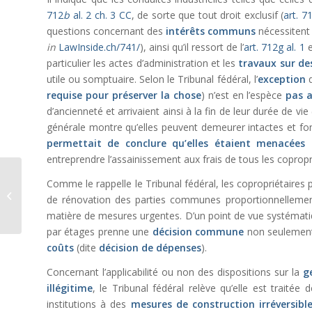
712
b
al. 2 ch. 3 CC
, de sorte que tout droit exclusif (
art. 7
questions concernant des
intérêts communs
nécessitent
in
LawInside.ch/741/
), ainsi qu’il ressort de l’
art. 712g al. 1
e
particulier les actes d’administration et les
travaux sur d
utile ou somptuaire. Selon le Tribunal fédéral, l’
exception
d
requise pour préserver la chose
) n’est en l’espèce
pas a
d’ancienneté et arrivaient ainsi à la fin de leur durée de vi
générale montre qu’elles peuvent demeurer intactes et fo
permettait de conclure qu’elles étaient
menacées
entreprendre l’assainissement aux frais de tous les coprop
La sortie d’un associé
Comme le rappelle le Tribunal fédéral, les copropriétaires p
d’une Sàrl dont les
de rénovation des parties communes proportionnellement 
parts excèdent 35% du
matière de mesures urgentes. D’un point de vue systémati
capital...
par étages prenne une
décision commune
non seulement 
coûts
(dite
décision de dépenses
).
Concernant l’applicabilité ou non des dispositions sur la
g
illégitime
, le Tribunal fédéral relève qu’elle est traitée
institutions à des
mesures de construction irréversibl