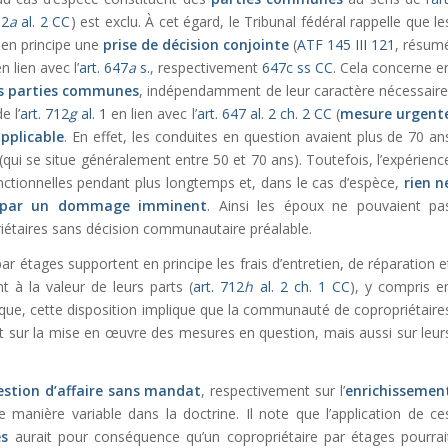
12
a
al. 2 CC
) est exclu. À cet égard, le Tribunal fédéral rappelle que le
 en principe une
prise de décision conjointe
(
ATF 145 III 121
, résum
n lien avec l’
art. 647
a
s.
, respectivement
647c ss CC
. Cela concerne e
es parties communes
, indépendamment de leur caractère nécessaire
e l’
art. 712
g
al. 1
en lien avec l’
art. 647 al. 2 ch. 2 CC
(
mesure urgent
pplicable
. En effet, les conduites en question avaient plus de 70 an
e (qui se situe généralement entre 50 et 70 ans). Toutefois, l’expérienc
nctionnelles pendant plus longtemps et, dans le cas d’espèce,
rien n
 par un dommage imminent
. Ainsi les époux ne pouvaient pa
riétaires sans décision communautaire préalable.
ar étages supportent en principe les frais d’entretien, de réparation e
à la valeur de leurs parts (
art. 712
h
al. 2 ch. 1 CC
), y compris e
que, cette disposition implique que la communauté de copropriétaire
sur la mise en œuvre des mesures en question, mais aussi sur leur
estion d’affaire sans mandat
, respectivement sur l’
enrichissemen
 de manière variable dans la doctrine. Il note que l’application de ce
es
aurait pour conséquence qu’un copropriétaire par étages pourrai