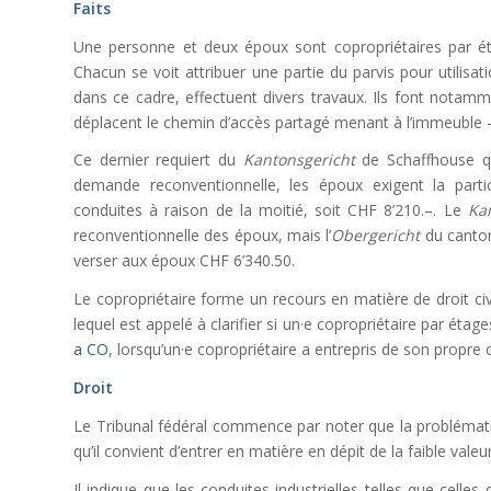
Faits
Une personne et deux époux sont copropriétaires par éta
Chacun se voit attribuer une partie du parvis pour utilisa
dans ce cadre, effectuent divers travaux. Ils font notam
déplacent le chemin d’accès partagé menant à l’immeuble – 
Ce dernier requiert du
Kantonsgericht
de Schaffhouse qu
demande reconventionnelle, les époux exigent la parti
conduites à raison de la moitié, soit CHF 8’210.–. Le
Ka
reconventionnelle des époux, mais l’
Obergericht
du canton
verser aux époux CHF 6’340.50.
Le copropriétaire forme un recours en matière de droit civi
lequel est appelé à clarifier si un·e copropriétaire par éta
a CO
, lorsqu’un·e copropriétaire a entrepris de son propre
Droit
Le Tribunal fédéral commence par noter que la problémat
qu’il convient d’entrer en matière en dépit de la faible valeur 
Il indique que les conduites industrielles telles que celle