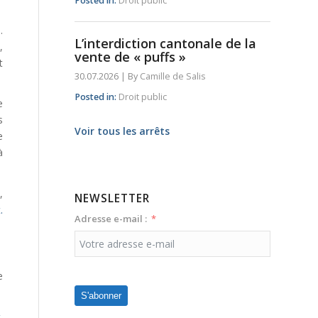
Posted in:
Droit public
.
L’interdiction cantonale de la
,
vente de « puffs »
t
30.07.2026
|
By
Camille de Salis
Posted in:
Droit public
e
s
Voir tous les arrêts
e
à
,
NEWSLETTER
.
Adresse e-mail :
e
S'abonner
.