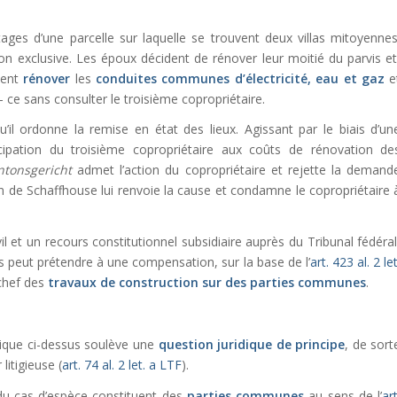
ges d’une parcelle sur laquelle se trouvent deux villas mitoyennes
tion exclusive. Les époux décident de rénover leur moitié du parvis et
ment
rénover
les
conduites communes d’électricité, eau et gaz
e
ce sans consulter le troisième copropriétaire.
’il ordonne la remise en état des lieux. Agissant par le biais d’un
cipation du troisième copropriétaire aux coûts de rénovation de
ntonsgericht
admet l’action du copropriétaire et rejette la demand
 de Schaffhouse lui renvoie la cause et condamne le copropriétaire 
l et un recours constitutionnel subsidiaire auprès du Tribunal fédéral
ges peut prétendre à une compensation, sur la base de l’
art. 423 al. 2 let
 chef des
travaux de construction sur des parties communes
.
ique ci-dessus soulève une
question juridique de principe
, de sort
litigieuse (
art. 74 al. 2 let. a LTF
).
s du cas d’espèce constituent des
parties communes
au sens de l’
art