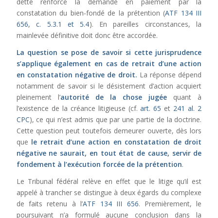
dette renforce la demande en paiement par la
constatation du bien-fondé de la prétention (
ATF 134 III
656, c. 5.3.1 et 5.4
). En pareilles circonstances, la
mainlevée définitive doit donc être accordée.
La question se pose de savoir si cette jurisprudence
s’applique également en cas de retrait d’une action
en constatation négative de droit.
La réponse dépend
notamment de savoir si le désistement d’action acquiert
pleinement l’
autorité de la chose jugée
quant à
l’existence de la créance litigieuse (cf.
art. 65
et
241 al. 2
CPC
), ce qui n’est admis que par une partie de la doctrine.
Cette question peut toutefois demeurer ouverte, dès lors
que
le retrait d’une action en constatation de droit
négative ne saurait, en tout état de cause, servir de
fondement à l’exécution forcée de la prétention
.
Le Tribunal fédéral relève en effet que le litige qu’il est
appelé à trancher se distingue à deux égards du complexe
de faits retenu à l’
ATF 134 III 656
. Premièrement, le
poursuivant n’a formulé aucune conclusion dans la