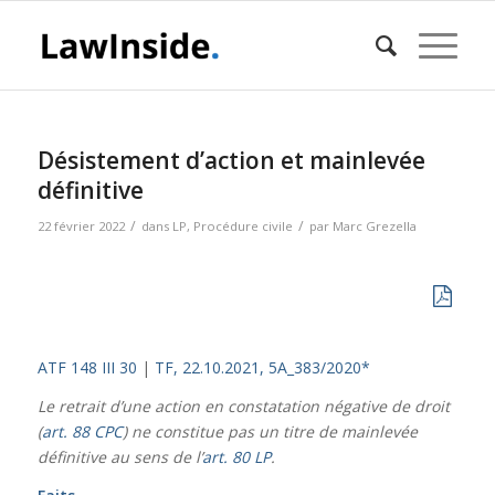
Désistement d’action et mainlevée
définitive
/
/
22 février 2022
dans
LP
,
Procédure civile
par
Marc Grezella
ATF 148 III 30
|
TF, 22.10.2021, 5A_383/2020*
Le retrait d’une action en constatation négative de droit
(
art. 88 CPC
) ne constitue pas un titre de mainlevée
définitive au sens de l’
art. 80 LP
.