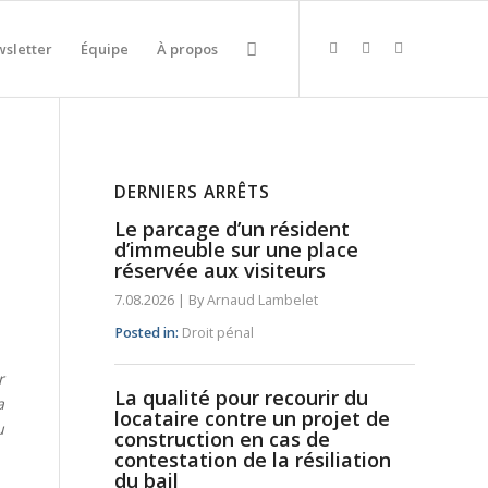
sletter
Équipe
À propos
DERNIERS ARRÊTS
Le parcage d’un résident
d’immeuble sur une place
réservée aux visiteurs
7.08.2026
|
By
Arnaud Lambelet
Posted in:
Droit pénal
r
La qualité pour recourir du
a
locataire contre un projet de
u
construction en cas de
contestation de la résiliation
du bail