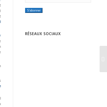
t
t
S'abonner
t
d
RÉSEAUX SOCIAUX
r
e
n
e
n
s
e
l
x