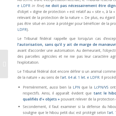
e LDFR
in fine
)
ne doit pas nécessairement être dig
d’objet « digne de protection » est relatif au « site », à la «
relevant de la protection de la nature ». De plus, eu égard 
pas être situé en zone à protéger pour bénéficier de la prot
LDFR
).
Le Tribunal fédéral rappelle que lorsqu’un cas d’except
l’autorisation, sans qu’il y ait de marge de manœuvr
avant d’accorder une autorisation. Au demeurant, l’objecti
des parcelles agricoles et ne nie pas leur caractère ag
Désistement d’action
l’exploitation.
et mainlevée définitive
Le Tribunal fédéral doit encore définir si un animal comme l
de la nature » au sens de l’
art. 64 al. 1 let. e LDFR
. Il proc
Premièrement, aussi bien la
LPN
que la
LcPN/VS
ont 
respectifs. Ainsi, il apparaît évident que
tant le hib
qualifiés d’« objets »
pouvant relever de la protection d
Secondement, il faut examiner si la défense du hibou 
souligne que le hibou petit-duc est protégé selon l’
art.