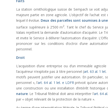
Faits
La station ornithologique suisse de Sempach se voit adj
majeure partie en zone agricole. L’objectif de l’achat est
lequel il évolue.
Deux des parcelles
sont soumises à une 
2
surface supérieure à 2’500 m
. Tant le chef du Service j
Valais rejettent la demande d’autorisation d’acquérir. Le T
et invite le Service à délivrer l’autorisation d’acquérir. L’O
prononcer sur les conditions d’octroi d’une autorisatio
personnel.
Droit
L’acquisition d’une entreprise ou d’un immeuble agricole
l’acquéreur n’exploite pas à titre personnel (
art. 63 al. 1 let.
motifs peuvent justifier une autorisation. En particulier, so
personnel », l’
art. 64 al. 1 let. e LDFR
prévoit qu’une autori
une construction ou une installation d’intérêt historique
nature
. Le Tribunal fédéral doit ainsi interpréter l’
art. 64 al
par « objet relevant de la protection de la nature ».
Au terme d’une interprétation littérale, le Tribunal fédéral c