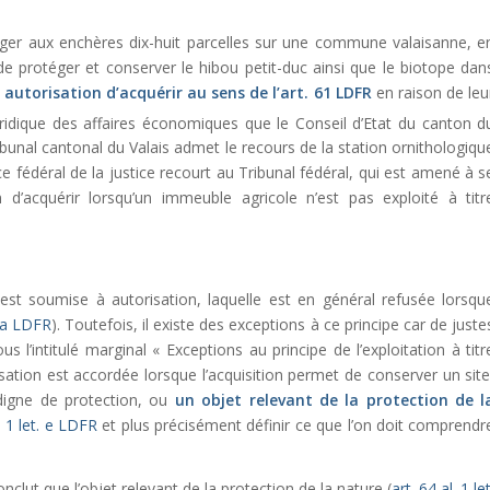
uger aux enchères dix-huit parcelles sur une commune valaisanne, e
 de protéger et conserver le hibou petit-duc ainsi que le biotope dan
autorisation d’acquérir au sens de l’
art. 61 LDFR
en raison de leu
uridique des affaires économiques que le Conseil d’Etat du canton d
ribunal cantonal du Valais admet le recours de la station ornithologiqu
ffice fédéral de la justice recourt au Tribunal fédéral, qui est amené à s
n d’acquérir lorsqu’un immeuble agricole n’est pas exploité à titr
 est soumise à autorisation, laquelle est en général refusée lorsqu
 a
LDFR
). Toutefois, il existe des exceptions à ce principe car de juste
us l’intitulé marginal « Exceptions au principe de l’exploitation à titr
sation est accordée lorsque l’acquisition permet de conserver un site
 digne de protection, ou
un objet relevant de la protection de l
. 1 let. e LDFR
et plus précisément définir ce que l’on doit comprendr
onclut que l’objet relevant de la protection de la nature (
art. 64 al. 1 let