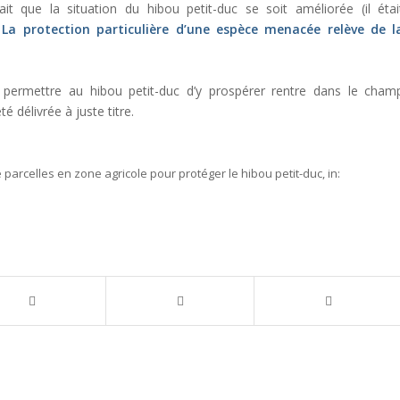
it que la situation du hibou petit-duc se soit améliorée (il étai
.
La protection particulière d’une espèce menacée relève de l
e permettre au hibou petit-duc d’y prospérer rentre dans le cham
té délivrée à juste titre.
de parcelles en zone agricole pour protéger le hibou petit-duc,
in: