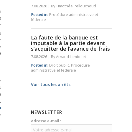
7.08.2026
|
By
Timothée Pellouchoud
n
Posted in:
Procédure administrative et
s
fédérale
r
u
La faute de la banque est
e
imputable à la partie devant
e
s’acquitter de l’avance de frais
e
7.08.2026
|
By
Arnaud Lambelet
Posted in:
Droit public
,
Procédure
administrative et fédérale
e
Voir tous les arrêts
s
e
,
a
NEWSLETTER
e
Adresse e-mail :
.