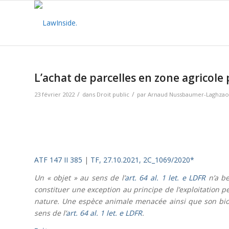
L’achat de parcelles en zone agricole
/
/
23 février 2022
dans
Droit public
par
Arnaud Nussbaumer-Laghzao
ATF 147 II 385
|
TF, 27.10.2021, 2C_1069/2020*
Un « objet » au sens de l’
art. 64 al. 1 let. e LDFR
n’a be
constituer une exception au principe de l’exploitation per
nature. Une espèce animale menacée ainsi que son biot
sens de l’
art. 64 al. 1 let. e LDFR
.