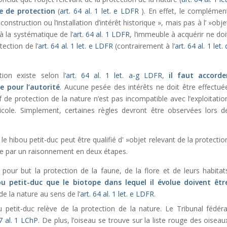
ne de protection
(
art. 64 al. 1 let. e LDFR
). En effet, le complémen
 construction ou l’installation d’intérêt historique », mais pas à l’ »obje
à la systématique de l’
art. 64 al. 1 LDFR
, l’immeuble à acquérir ne doi
ection de l’
art. 64 al. 1 let. e LDFR
(contrairement à l’
art. 64 al. 1 let. 
ion existe selon l’
art. 64 al. 1 let. a-g LDFR
,
il faut accorde
e pour l’autorité
. Aucune pesée des intérêts ne doit être effectué
f de protection de la nature n’est pas incompatible avec l’exploitatio
ricole. Simplement, certaines règles devront être observées lors d
e hibou petit-duc peut être qualifié d' »objet relevant de la protectio
ède par un raisonnement en deux étapes.
pour but la protection de la faune, de la flore et de leurs habitat
ou petit-duc que le biotope dans lequel il évolue doivent êtr
e la nature au sens de l’
art. 64 al. 1 let. e LDFR
.
petit-duc relève de la protection de la nature. Le Tribunal fédéra
 7 al. 1 LChP
. De plus, l’oiseau se trouve sur la liste rouge des oiseau