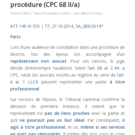
procédure (CPC 68 II/a)
/
/
14 avril 2015
dans
Procédure civile
par
Alborz Tolou
ATF 140 III 555
|
TF, 21.10.2014, 5A_289/2014*
Faits
Lors d’une audience de conciliation dans une procédure de
divorce, l’un des époux est accompagné d’un
représentant non avocat
. Pour ces raisons, le juge
décide d’interrompre l’audience. Selon l’
art. 68 al. 2 let. a
CPC
, seuls les avocats inscrits au registre au sens de l’
art.
6 al. 1 LLCA
peuvent représenter une partie
à titre
professionnel
.
Sur recours de l’époux, le Tribunal cantonal confirme la
décision de première instance. Il retient que le
représentant n’a
pas de liens proches
avec la partie et
qu’il
ne poursuit pas un but idéal
. Par conséquent,
il
agit à titre professionnel
, et ce,
même si ses services
ne sont pas rémunérés
. Il tombe dès lors sous le coup