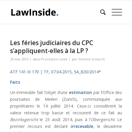
Les féries judiciaires du CPC
s’appliquent-elles à la LP ?
/
/
25 mai 2015
dans
Procédure civile
par
Simone Schürch
ATF 141 III 170
|
TF, 07.04.2015, 5A_820/2014*
Faits
Un immeuble fait l’objet d’une
estimation
par l’Office des
poursuites de Meilen (Zurich), communiquée aux
propriétaires le 14 juillet 2014. Ceux-ci considèrent la
valeur retenue trop basse et recourent de ce fait au
Bezirksgericht
le 25 août 2014, puis à l’
Obergericht
. Le
premier recours est déclaré
irrecevable
, le deuxième