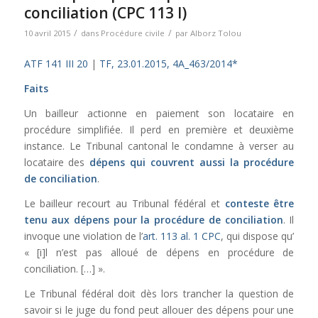
conciliation (CPC 113 I)
/
/
10 avril 2015
dans
Procédure civile
par
Alborz Tolou
ATF 141 III 20
|
TF, 23.01.2015, 4A_463/2014*
Faits
Un bailleur actionne en paiement son locataire en
procédure simplifiée. Il perd en première et deuxième
instance. Le Tribunal cantonal le condamne à verser au
locataire des
dépens qui couvrent aussi la procédure
de conciliation
.
Le bailleur recourt au Tribunal fédéral et
conteste être
tenu aux dépens pour la procédure de conciliation
. Il
invoque une violation de l’
art. 113 al. 1 CPC
, qui dispose qu’
« [i]l n’est pas alloué de dépens en procédure de
conciliation. […] ».
Le Tribunal fédéral doit dès lors trancher la question de
savoir si le juge du fond peut allouer des dépens pour une