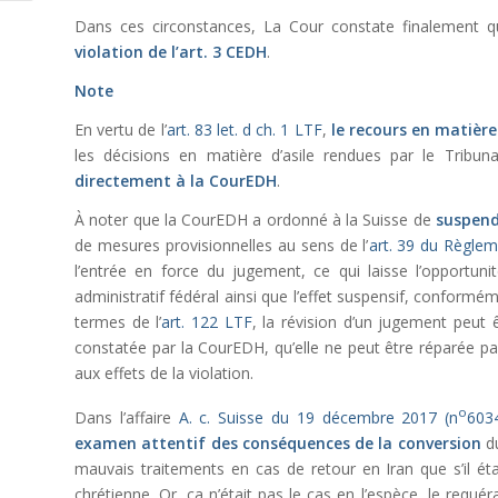
Dans ces circonstances, La Cour constate finalement qu
violation de l’
art. 3 CEDH
.
Note
En vertu de l’
art. 83 let. d ch. 1 LTF
,
le recours en matière
les décisions en matière d’asile rendues par le Tribunal
directement à la CourEDH
.
À noter que la CourEDH a ordonné à la Suisse de
suspend
de mesures provisionnelles au sens de l’
art. 39 du Règlem
l’entrée en force du jugement, ce qui laisse l’opportu
administratif fédéral ainsi que l’effet suspensif, conform
termes de l’
art. 122 LTF
, la révision d’un jugement peut
constatée par la CourEDH, qu’elle ne peut être réparée pa
aux effets de la violation.
o
Dans l’affaire
A. c. Suisse du 19 décembre 2017 (n
603
examen attentif des conséquences de la conversion
d
mauvais traitements en cas de retour en Iran que s’il éta
chrétienne. Or, ça n’était pas le cas en l’espèce, le requ