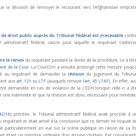
e la décision de renvoyer le recourant vers l’Afghanistan emport
 de droit public auprès du Tribunal fédéral est irrecevable
contr
 administratif fédéral, raison pour laquelle le requérant s’adress
re le renvoi
du requérant pendant la durée de la procédure, ce à titr
ent de la Cour
. La CourEDH a ensuite prolongé cette mesure jusqu’
nité au requérant de demander la
révision
du jugement du Tribuna
ément aux
art. 121 ss LTF
(auxquels renvoie l’
art. 45 LTAF
). En effet, au
 être demandée en cas de violation de la CEDH lorsque celle-ci a ét
r une indemnité et que la révision est donc nécessaire pour remédie
42/16)
précitée, le Tribunal administratif fédéral avait procédé à u
u requérant et était arrivé à la conclusion que ce dernier ne risquait d
it particulièrement en vue sur la scène publique en raison de sa fo
érant étant un membre ordinaire d’un groupe chrétien. Par conséquent