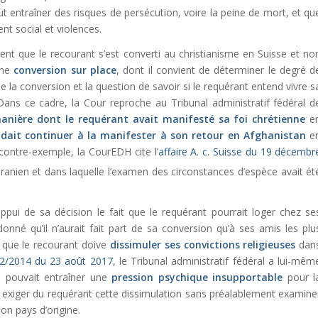
peut entraîner des risques de persécution, voire la peine de mort, et qu
t social et violences.
tient que le recourant s’est converti au christianisme en Suisse et no
une
conversion sur place
, dont il convient de déterminer le degré d
e la conversion et la question de savoir si le requérant entend vivre s
Dans ce cadre, la Cour reproche au Tribunal administratif fédéral d
nière dont le requérant avait manifesté sa foi chrétienne
e
ndait continuer à la manifester à son retour en Afghanistan
e
contre-exemple, la CourEDH cite l’
affaire A. c. Suisse du 19 décembr
iranien et dans laquelle l’examen des circonstances d’espèce avait ét
l’appui de sa décision le fait que le requérant pourrait loger chez se
nné qu’il n’aurait fait part de sa conversion qu’à ses amis les plu
e que le recourant doive
dissimuler ses convictions religieuses
dan
2/2014 du 23 août 2017
, le Tribunal administratif fédéral a lui-mêm
s pouvait entraîner une
pression psychique insupportable
pour l
 exiger du requérant cette dissimulation sans préalablement examine
son pays d’origine.