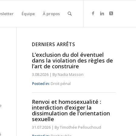
sletter
Équipe
À propos
DERNIERS ARRÊTS
L’exclusion du dol éventuel
dans la violation des règles de
l’art de construire
3.08.2026
|
By
Nadia Masson
Posted in:
Droit pénal
Renvoi et homosexualité :
n
interdiction d’exiger la
dissimulation de l’orientation
sexuelle
31.07.2026
|
By
Timothée Pellouchoud
s