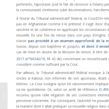
pertinents, l’apostasie (soit le fait de renoncer à l’islam) 
la communauté chrétienne subit discriminations, harcèlemen
À l’instar du Tribunal administratif fédéral, la CourEDH re
pas en Afghanistan comme il le prétend. Il s’agit donc d’
sincérité et de cohérence en appréciant les circonstances d
nouvelle foi une fois de retour dans son pays d’origine. 
n’avoir
pas procédé à un examen approfondi de la ma
Suisse, depuis son baptême et jusqu’ici,
et dont il ente
cas de mise en œuvre de la décision de renvoi. À titre de 
o
2017 (n
60342/16
, §§ 42-46) concernant un ressortissant 
considéré comme suffisant par la Cour.
Par ailleurs, le Tribunal administratif fédéral invoque à 
oncles à Kaboul, non informés de son apostasie, étant do
intimes. La Cour souligne qu’un tel raisonnement impliqu
sa vie quotidienne. Or, selon un arrêt de référence
D-495
La représentation
reconnu qu’une telle négation de ses convictions intime
d’une société par un
personne concernée. Par conséquent, l’autorité ne pouvait
organe de fait
la manière dont il allait pratiquer sa nouvelle religion dans 