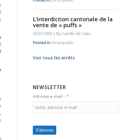
Posted in:
Droit public
e
t
L’interdiction cantonale de la
s
vente de « puffs »
30.07.2026
|
By
Camille de Salis
a
Posted in:
Droit public
t
f
Voir tous les arrêts
n
NEWSLETTER
Adresse e-mail :
s
e
,
e
S'abonner
x