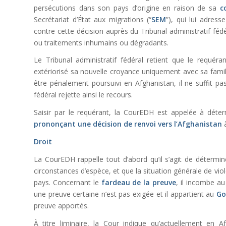
persécutions dans son pays d’origine en raison de sa
c
Secrétariat d’État aux migrations (“
SEM
”), qui lui adres
contre cette décision auprès du Tribunal administratif fédé
ou traitements inhumains ou dégradants.
Le Tribunal administratif fédéral retient que le requéra
extériorisé sa nouvelle croyance uniquement avec sa famil
être pénalement poursuivi en Afghanistan, il ne suffit pas
fédéral rejette ainsi le recours.
Saisir par le requérant, la CourEDH est appelée à déter
prononçant une décision de renvoi vers l’Afghanistan
Droit
La CourEDH rappelle tout d’abord qu’il s’agit de détermin
circonstances d’espèce, et que la situation générale de vio
pays. Concernant le
fardeau de la preuve
, il incombe a
une preuve certaine n’est pas exigée et il appartient au
Go
preuve apportés.
À titre liminaire, la Cour indique qu’actuellement en A