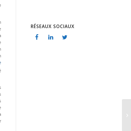
e
n
RÉSEAUX SOCIAUX
e
a
e
n
n
e
é
s
s
s
e
a
r