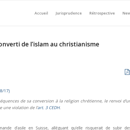
Accueil
Jurisprudence
Rétrospective
New
onverti de l’islam au christianisme
18/17)
quences de sa conversion à la religion chrétienne, le renvoi d’u
 une violation de l’
art. 3 CEDH
.
de d’asile en Suisse, alléguant qu’elle risquerait de subir de