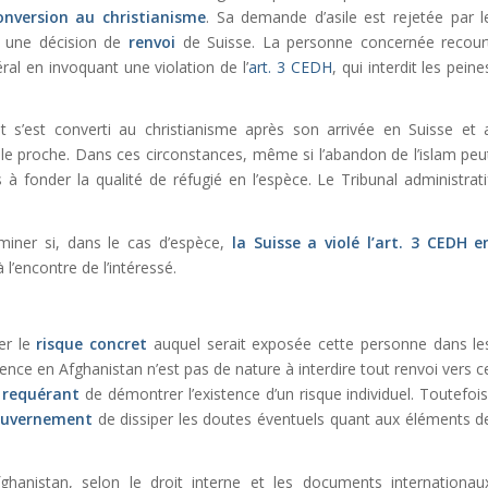
onversion au christianisme
. Sa demande d’asile est rejetée par l
se une décision de
renvoi
de Suisse. La personne concernée recour
ral en invoquant une violation de l’
art. 3 CEDH
, qui interdit les peine
nt s’est converti au christianisme après son arrivée en Suisse et 
le proche. Dans ces circonstances, même si l’abandon de l’islam peu
 à fonder la qualité de réfugié en l’espèce. Le Tribunal administrati
miner si, dans le cas d’espèce,
la Suisse a violé l’
art. 3 CEDH
e
à l’encontre de l’intéressé.
er le
risque concret
auquel serait exposée cette personne dans le
lence en Afghanistan n’est pas de nature à interdire tout renvoi vers c
u
requérant
de démontrer l’existence d’un risque individuel. Toutefois
uvernement
de dissiper les doutes éventuels quant aux éléments d
fghanistan, selon le droit interne et les documents internationau