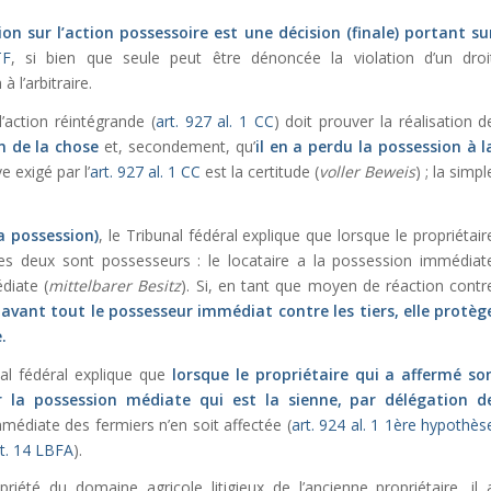
ion sur l’action possessoire est une décision (finale) portant su
TF
, si bien que seule peut être dénoncée la violation d’un droi
 l’arbitraire.
’action réintégrande (
art. 927 al. 1 CC
) doit prouver la réalisation d
on de la chose
et, secondement, qu’
il en a perdu la possession à l
e exigé par l’
art. 927 al. 1 CC
est la certitude (
voller Beweis
) ; la simpl
a possession)
, le Tribunal fédéral explique que lorsque le propriétair
 les deux sont possesseurs : le locataire a la possession immédiat
diate (
mittelbarer Besitz
). Si, en tant que moyen de réaction contr
 avant tout le possesseur immédiat contre les tiers, elle protèg
.
al fédéral explique que
lorsque le propriétaire qui a affermé so
ur la possession médiate qui est la sienne, par délégation d
médiate des fermiers n’en soit affectée (
art. 924 al. 1 1ère hypothès
rt. 14 LBFA
).
priété du domaine agricole litigieux de l’ancienne propriétaire, il 