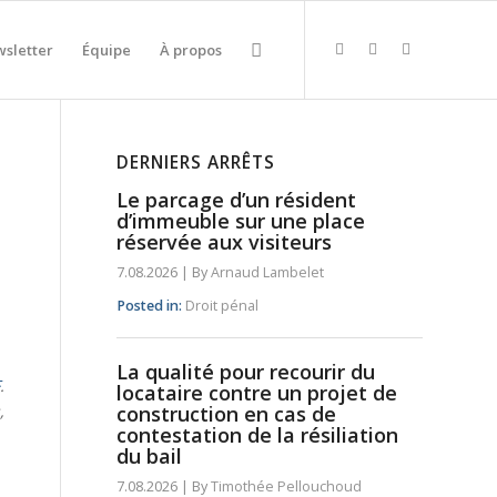
sletter
Équipe
À propos
DERNIERS ARRÊTS
Le parcage d’un résident
d’immeuble sur une place
réservée aux visiteurs
7.08.2026
|
By
Arnaud Lambelet
Posted in:
Droit pénal
La qualité pour recourir du
F
.
locataire contre un projet de
,
construction en cas de
contestation de la résiliation
du bail
7.08.2026
|
By
Timothée Pellouchoud