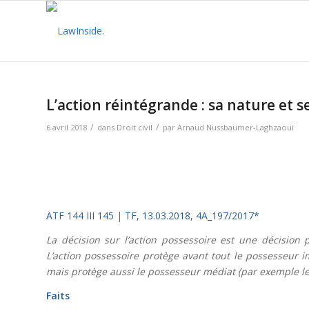
L’action réintégrande : sa nature et s
/
/
6 avril 2018
dans
Droit civil
par
Arnaud Nussbaumer-Laghzaoui
ATF 144 III 145
|
TF, 13.03.2018, 4A_197/2017*
La décision sur l’action possessoire est une décision 
L’action possessoire protège avant tout le possesseur i
mais protège aussi le possesseur médiat (par exemple le
Faits