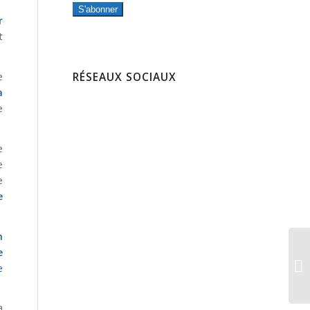
S'abonner
r
t
RÉSEAUX SOCIAUX
e
a
e
e
e
e
e
n
e
e
a