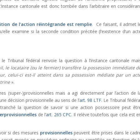
’instance cantonale est donc tombée dans l’arbitraire en considéran
ition de l’action réintégrande est remplie
. Ce faisant, il admet l
’elle examine si la seconde condition précitée (l’existence d’un act
, le Tribunal fédéral renvoie la question à l’instance cantonale mai
il, le locataire (ou le fermier) transfère la possession immédiate d
eur, celui-ci est-il atteint dans sa possession médiate par un act
ctrine
».
es (super-)provisionnelles mais a agi directement par l’action de l
ne décision provisionnelle au sens de l’
art. 98 LTF
. Le Tribunal fédéra
s tranché la question de savoir si une action possessoire peut êtr
erprovisionnelles
de l’
art. 265 CPC
. Il relève toutefois que cela est e
avoir si des mesures
provisionnelles
peuvent être prises dans le cadr
le serait menée en procédure ordinaire ou simplifiée en fonction de l