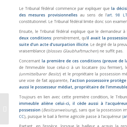
Le Tribunal fédéral commence par expliquer que
la décis
des mesures provisionnelles
au sens de l’
art. 98 L
constitutionnel. Le Tribunal fédéral limite donc son examen à
Ensuite, le Tribunal fédéral explique que le demandeur à l
deux conditions
: premièrement, qu’
il avait la possessi
suite d’un acte d’usurpation illicite
. Le degré de la preuv
vraisemblance (
blosses Glaubhaftmachen
) ne suffit pas.
Concernant
la première de ces conditions (preuve de l
de l’immeuble loue celui-ci à un locataire (ou fermier),
(unmittelbarer Besitz
) et le propriétaire la possession mé
une voie de fait apparente,
l’action possessoire protège
aussi le possesseur médiat, propriétaire de l’immeuble
Toujours en lien avec cette première condition, le Tribun
Une tâche fédérale au
immeuble aliène celui-ci, il cède aussi à l’acquére
sens de l’art. 2 LPN ne
possession
(
Besitzanweisung
), sans que la possession im
doit pas
CC
), puisque le bail à ferme agricole passe à l’acquéreur (
a
nécessairement...
Partant, en l’espèce, lorsque le bailleur a acquis la pro