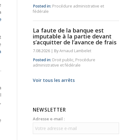
e
Posted in:
Procédure administrative et
fédérale
a
e
La faute de la banque est
imputable à la partie devant
t
s’acquitter de l’avance de frais
e
7.08.2026
|
By
Arnaud Lambelet
n
Posted in:
Droit public
,
Procédure
administrative et fédérale
.
Voir tous les arrêts
a
l
,
NEWSLETTER
Adresse e-mail :
e