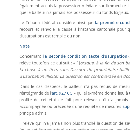
également acquis la possession médiate sur l’immeuble. L
que le bailleur n’a jamais été possesseur du fonds litigieux.
Le Tribunal fédéral considère ainsi que
la première cond
recours et renvoie la cause à l’instance cantonale pour qu
d’usurpation) est remplie ou non.
Note
Concernant
la seconde condition (acte d’usurpation)
relève toutefois ce qui suit : « [l]
orsque, à la fin de son ba
la chose à un tiers sans l’accord du propriétaire baill
d’usurpation illicite? La question est controversée en do
Dans le cas d’espèce, le bailleur n’a pas requis de mesur
réintégrande de l’
art. 927 CC
– qui elle-même donne lieu à u
profite de cet état de fait pour relever qu’il n’a jamai
accompagnée ou précédée d’une requête de mesures
sup
principe admis.
Il relève qu’il n’a jamais non plus tranché la question de s
(ou avant l’introduction) d’une action possessoire, laquel