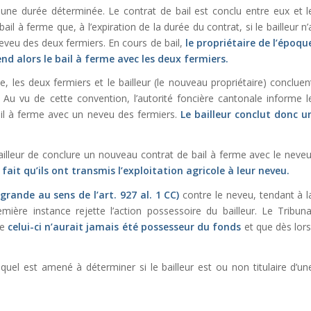
une durée déterminée. Le contrat de bail est conclu entre eux et l
ail à ferme que, à l’expiration de la durée du contrat, si le bailleur n’
neveu des deux fermiers. En cours de bail,
le propriétaire de l’époqu
d alors le bail à ferme avec les deux fermiers.
me, les deux fermiers et le bailleur (le nouveau propriétaire) concluen
 Au vu de cette convention, l’autorité foncière cantonale informe l
 bail à ferme avec un neveu des fermiers.
Le bailleur conclut donc u
illeur de conclure un nouveau contrat de bail à ferme avec le neveu
fait qu’ils ont transmis l’exploitation agricole à leur neveu.
grande au sens de l’
art. 927 al. 1 CC
)
contre le neveu, tendant à l
mière instance rejette l’action possessoire du bailleur. Le Tribuna
ue
celui-ci n’aurait jamais été possesseur du fonds
et que dès lors
lequel est amené à déterminer si le bailleur est ou non titulaire d’un