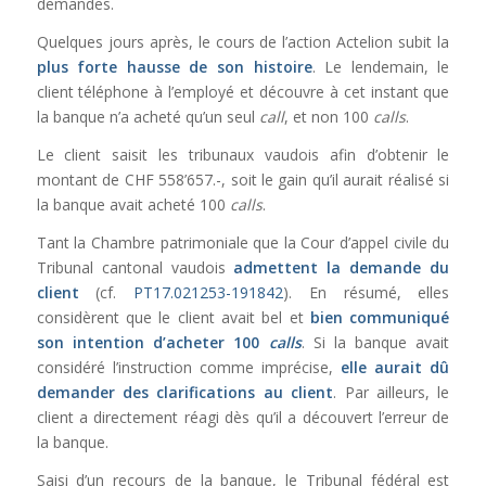
demandes.
Quelques jours après, le cours de l’action Actelion subit la
plus forte hausse de son histoire
. Le lendemain, le
client téléphone à l’employé et découvre à cet instant que
la banque n’a acheté qu’un seul
call
, et non 100
calls
.
Le client saisit les tribunaux vaudois afin d’obtenir le
montant de CHF 558’657.-, soit le gain qu’il aurait réalisé si
la banque avait acheté 100
calls
.
Tant la Chambre patrimoniale que la Cour d’appel civile du
Tribunal cantonal vaudois
admettent la demande du
client
(cf.
PT17.021253-191842
). En résumé, elles
considèrent que le client avait bel et
bien communiqué
son intention d’acheter 100
calls
. Si la banque avait
considéré l’instruction comme imprécise,
elle aurait dû
demander des clarifications au client
. Par ailleurs, le
client a directement réagi dès qu’il a découvert l’erreur de
la banque.
Saisi d’un recours de la banque, le Tribunal fédéral est