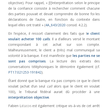
objective). Pour rappel, « [l]’interprétation selon le principe
de la confiance consiste à rechercher comment chacune
des parties pouvait et devait comprendre de bonne foi les
déclarations de l’autre, en fonction du contexte dans
lequel elles ont traité » (
4A_643/2020
consid. 4.2.2).
En l’espèce, il ressort clairement des faits que l
e client
voulait acheter 100
calls
. Il a d’ailleurs versé le montant
correspondant à cet achat sur son compte.
Malheureusement, le client a (très) mal communiqué sa
volonté à la banque. Il est manifeste que
les parties ne se
sont pas comprises
. La lecture des extraits des
conversations téléphoniques le démontre également (cf.
PT17.021253-191842
).
Étant donné que la banque n’a pas compris ce que le client
voulait (achat d’un seul
call
alors que le client en voulait
100), le Tribunal fédéral aurait dû procéder à une
interprétation objective
.
Fabien
Liégeois
est également critique vis-à-vis de cet arrêt