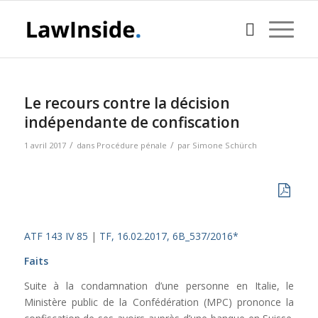
Le recours contre la décision
indépendante de confiscation
/
/
1 avril 2017
dans
Procédure pénale
par
Simone Schürch
ATF 143 IV 85
|
TF, 16.02.2017, 6B_537/2016*
Faits
Suite à la condamnation d’une personne en Italie, le
Ministère public de la Confédération (MPC) prononce la