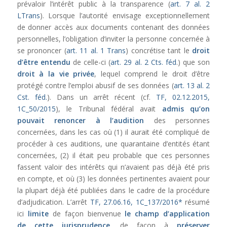
prévaloir l’intérêt public à la transparence (
art. 7 al. 2
LTrans
). Lorsque l’autorité envisage exceptionnellement
de donner accès aux documents contenant des données
personnelles, l’obligation d’inviter la personne concernée à
se prononcer (
art. 11 al. 1 Trans
) concrétise tant le
droit
d’être entendu
de celle-ci (
art. 29 al. 2 Cts. féd
.) que son
droit à la vie privée
, lequel comprend le droit d’être
protégé contre l’emploi abusif de ses données (
art. 13 al. 2
Cst. féd.
). Dans un arrêt récent (cf.
TF, 02.12.2015,
1C_50/2015
), le Tribunal fédéral avait
admis qu’on
pouvait renoncer à l’audition
des personnes
concernées, dans les cas où (1) il aurait été compliqué de
procéder à ces auditions, une quarantaine d’entités étant
concernées, (2) il était peu probable que ces personnes
fassent valoir des intérêts qui n’avaient pas déjà été pris
en compte, et où (3) les données pertinentes avaient pour
la plupart déjà été publiées dans le cadre de la procédure
d’adjudication. L’arrêt
TF, 27.06.16, 1C_137/2016*
résumé
ici
limite
de façon bienvenue
le champ d’application
de cette jurisprudence
, de façon à
préserver