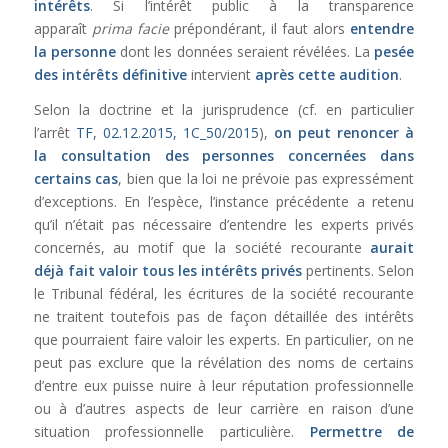
intérêts
. Si l’intérêt public à la transparence
apparaît
prima facie
prépondérant, il faut alors
entendre
la personne
dont les données seraient révélées. La
pesée
des intérêts définitive
intervient
après cette audition
.
Selon la doctrine et la jurisprudence (cf. en particulier
l’arrêt
TF, 02.12.2015, 1C_50/2015
),
on peut renoncer à
la consultation des personnes concernées dans
certains cas
, bien que la loi ne prévoie pas expressément
d’exceptions. En l’espèce, l’instance précédente a retenu
qu’il n’était pas nécessaire d’entendre les experts privés
concernés, au motif que la société recourante
aurait
déjà fait valoir tous les intérêts privés
pertinents. Selon
le Tribunal fédéral, les écritures de la société recourante
ne traitent toutefois pas de façon détaillée des intérêts
que pourraient faire valoir les experts. En particulier, on ne
peut pas exclure que la révélation des noms de certains
d’entre eux puisse nuire à leur réputation professionnelle
ou à d’autres aspects de leur carrière en raison d’une
situation professionnelle particulière.
Permettre de