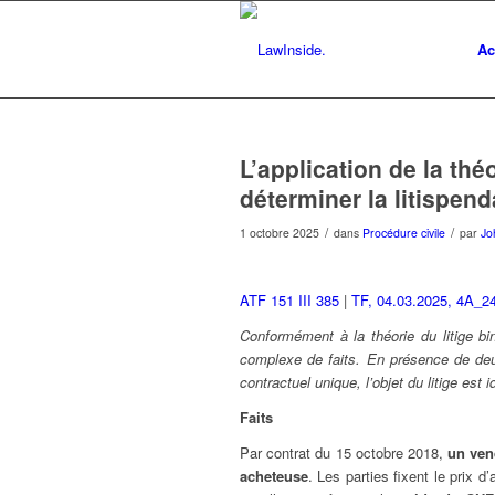
Ac
L’application de la thé
déterminer la litispen
/
/
1 octobre 2025
dans
Procédure civile
par
Jo
ATF 151 III 385
|
TF, 04.03.2025, 4A_2
Conformément à la théorie du litige bin
complexe de faits. En présence de de
contractuel unique, l’objet du litige est 
Faits
Par contrat du 15 octobre 2018,
un ven
acheteuse
. Les parties fixent le prix