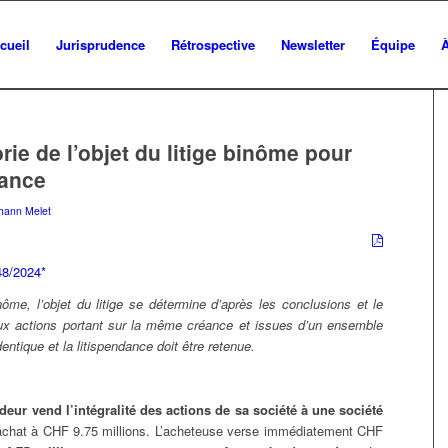
cueil
Jurisprudence
Rétrospective
Newsletter
Équipe
orie de l’objet du litige binôme pour
dance
hann Melet
48/2024*
ôme, l’objet du litige se détermine d’après les conclusions et le
ux actions portant sur la même créance et issues d’un ensemble
identique et la litispendance doit être retenue.
deur vend l’intégralité des actions de sa société à une société
 d’achat à CHF 9.75 millions. L’acheteuse verse immédiatement CHF