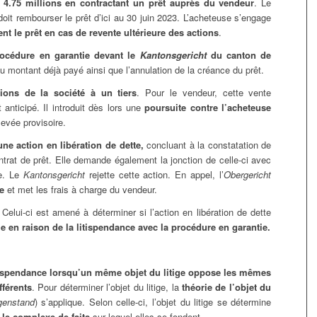
4.75 millions en contractant un prêt auprès du vendeur
. Le
doit rembourser le prêt d’ici au 30 juin 2023. L’acheteuse s’engage
 le prêt en cas de revente ultérieure des actions
.
océdure en garantie devant le
Kantonsgericht
du canton de
 montant déjà payé ainsi que l’annulation de la créance du prêt.
ions de la société à un tiers
. Pour le vendeur, cette vente
nticipé. Il introduit dès lors une
poursuite contre l’acheteuse
levée provisoire.
ne action en libération de dette,
concluant à la constatation de
ntrat de prêt. Elle demande également la jonction de celle-ci avec
te. Le
Kantonsgericht
rejette cette action. En appel, l’
Obergericht
le
et met les frais à charge du vendeur.
 Celui-ci est amené à déterminer si l’action en libération de dette
le en raison de la litispendance avec la procédure en garantie.
tispendance
lorsqu’un même objet du litige oppose les mêmes
fférents
. Pour déterminer l’objet du litige, la
théorie de l’objet du
egenstand
) s’applique. Selon celle-ci, l’objet du litige se détermine
 le complexe de faits
sur lequel elles se fondent.