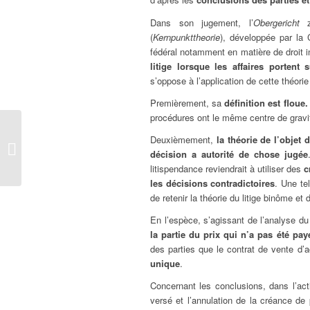
Dans son jugement, l’
Obergericht
z
(
Kernpunkttheorie
), développée par la 
fédéral notamment en matière de droit in
litige lorsque les affaires portent
s’oppose à l’application de cette théorie
Premièrement, sa
définition est floue
procédures ont le même centre de gravit
Faut-il tenir compte du
Deuxièmement,
la théorie de l’objet
prononcé d’une
décision a autorité de chose jugée
expulsion du territoire
litispendance reviendrait à utiliser des
c
pour fixer...
les décisions contradictoires
. Une te
de retenir la théorie du litige binôme et
En l’espèce, s’agissant de l’analyse d
la partie du prix qui n’a pas été pay
des parties que le contrat de vente d’a
unique
.
Concernant les conclusions, dans l’act
versé et l’annulation de la créance d