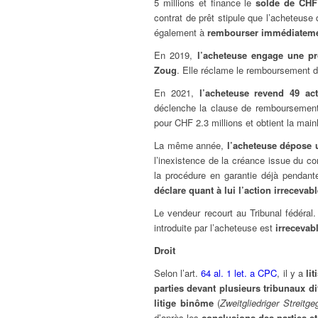
5 millions et finance le
solde de CHF 
contrat de prêt stipule que l’acheteuse 
également à
rembourser immédiatement
En 2019,
l’acheteuse engage une pr
Zoug
. Elle réclame le remboursement du
En 2021,
l’acheteuse revend 49 act
déclenche la clause de remboursement a
pour CHF 2.3 millions et obtient la main
La même année,
l’acheteuse dépose u
l’inexistence de la créance issue du co
la procédure en garantie déjà pendan
déclare quant à lui l’action irrecevab
Le vendeur recourt au Tribunal fédéral.
introduite par l’acheteuse est
irrecevab
Droit
Selon l’art.
64 al. 1 let. a CPC
, il y a
li
parties devant plusieurs tribunaux di
litige binôme
(
Zweitgliedriger Streitg
d’après les
conclusions des parties et