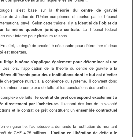
ougois s’est basé sur la
théorie du centre de gravité
Cour de Justice de l’Union européenne et reprise par le Tribunal
ternational privé. Selon cette théorie, il y a
identité de l’objet du
 sur la même question juridique centrale
. Le Tribunal fédéral
 en droit interne pour plusieurs raisons.
.
En effet, le degré de proximité nécessaire pour déterminer si deux
é est incertain.
 du litige binôme s’applique également pour déterminer si une
. Dès lors, l’application de la théorie du centre de gravité à la
ritères différents pour deux institutions dont le but est d’éviter
lle divergence nuirait à la cohérence du système. Il convient donc
 d’examiner le complexe de faits et les conclusions des parties.
u complexe de faits,
le contrat de prêt correspond exactement à
ée directement par l’acheteuse.
Il ressort dès lors de la volonté
ctions et le contrat de prêt constituent un
ensemble contractuel
ion en garantie, l’acheteuse a demandé la restitution du montant
e prêt de CHF 4.75 millions.
L’action en libération de dette a le