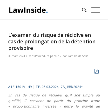
L’examen du risque de récidive en
cas de prolongation de la détention
provisoire
/
/
30 mars 2024
dans
Procédure pénale
par
Camille de Salis
ATF 150 IV 149
|
TF, 05.03.2024, 7B_155/2024*
En cas de risque de récidive, qu’il soit simple ou
qualifié, il convient de partir du principe d’une
« proportionnalité inversée » entre la gravité de