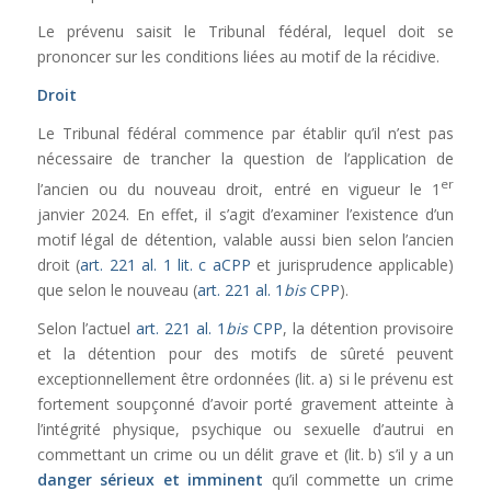
Le prévenu saisit le Tribunal fédéral, lequel doit se
prononcer sur les conditions liées au motif de la récidive.
Droit
Le Tribunal fédéral commence par établir qu’il n’est pas
nécessaire de trancher la question de l’application de
er
l’ancien ou du nouveau droit, entré en vigueur le 1
janvier 2024. En effet, il s’agit d’examiner l’existence d’un
motif légal de détention, valable aussi bien selon l’ancien
droit (
art. 221 al. 1 lit. c aCPP
et jurisprudence applicable)
que selon le nouveau (
art. 221 al. 1
bis
CPP
).
Selon l’actuel
art. 221 al. 1
bis
CPP
, la détention provisoire
et la détention pour des motifs de sûreté peuvent
exceptionnellement être ordonnées (lit. a) si le prévenu est
fortement soupçonné d’avoir porté gravement atteinte à
l’intégrité physique, psychique ou sexuelle d’autrui en
commettant un crime ou un délit grave et (lit. b) s’il y a un
danger sérieux et imminent
qu’il commette un crime