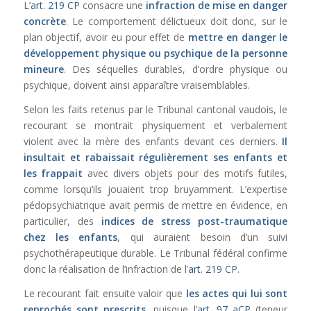
L’
art. 219 CP
consacre une
infraction de mise en danger
concrète
. Le comportement délictueux doit donc, sur le
plan objectif, avoir eu pour effet de
mettre en danger le
développement physique ou psychique de la personne
mineure
. Des séquelles durables, d’ordre physique ou
psychique, doivent ainsi apparaître vraisemblables.
Selon les faits retenus par le Tribunal cantonal vaudois, le
recourant se montrait physiquement et verbalement
violent avec la mère des enfants devant ces derniers.
Il
insultait et rabaissait régulièrement ses enfants et
les frappait
avec divers objets pour des motifs futiles,
comme lorsqu’ils jouaient trop bruyamment. L’expertise
pédopsychiatrique avait permis de mettre en évidence, en
particulier, des
indices de stress post-traumatique
chez les enfants
, qui auraient besoin d’un suivi
psychothérapeutique durable. Le Tribunal fédéral confirme
donc la réalisation de l’infraction de l’
art. 219 CP
.
Le recourant fait ensuite valoir que
les actes qui lui sont
reprochés sont prescrits
, puisque l’
art. 97 aCP
(teneur