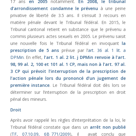
17 ans
en 2005
notamment.
En 2008, le tribunal
d’arrondissement condamne le prévenu
à une peine
privative de liberté de 3.5 ans. Il s’ensuit 3 recours en
matière pénale devant le Tribunal fédéral. En 2015, le
Tribunal cantonal retient en substance que le prévenu a
commis plusieurs actes sexuels en 2005. Le prévenu saisit
une nouvelle fois le Tribunal fédéral en invoquant
la
prescription de 5 ans
prévue par l’
art. 36 al. 1 lit. a
DPMin
. En effet,
l’
art. 1 al. 2 lit. j DPMin
renvoie à l’
art.
98
,
99 al. 2
,
100
et
101 al. 1 CP
, mais non à l’
art. 97 al.
3 CP
qui prévoit l’interruption de la prescription de
l’action pénale lors du prononcé d’un jugement de
première instance
. Le Tribunal fédéral doit dès lors se
déterminer sur l’interruption de la prescription en droit
pénal des mineurs.
Droit
Après avoir rappelé les règles d’interprétation de la loi, le
Tribunal fédéral constate que dans un
arrêt non publié
(
TF, 07.10.09, 6B_771/2009
), il avait conclu que