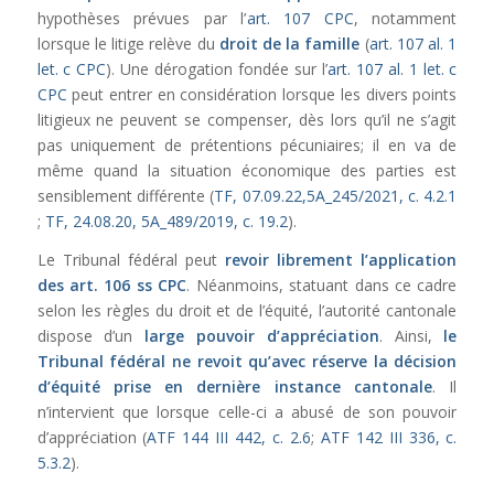
hypothèses prévues par l’
art. 107 CPC
, notamment
lorsque le litige relève du
droit de la famille
(
art. 107 al. 1
let. c CPC
).
Une dérogation fondée sur l’
art. 107 al. 1 let. c
CPC
peut entrer en considération lorsque les divers points
litigieux ne peuvent se compenser, dès lors qu’il ne s’agit
pas uniquement de prétentions pécuniaires; il en va de
même quand la situation économique des parties est
sensiblement différente (
TF, 07.09.22,5A_245/2021, c. 4.2.1
;
TF, 24.08.20, 5A_489/2019, c. 19.2
).
Le Tribunal fédéral peut
revoir librement l’application
des
art. 106 ss CPC
. Néanmoins, statuant dans ce cadre
selon les règles du droit et de l’équité, l’autorité cantonale
dispose d’un
large pouvoir d’appréciation
. Ainsi,
le
Tribunal fédéral ne revoit qu’avec réserve la décision
d’équité prise en dernière instance cantonale
. Il
n’intervient que lorsque celle-ci a abusé de son pouvoir
d’appréciation (
A
TF 144 III 442, c. 2.6
;
ATF 142 III 336, c.
5.3.2
).