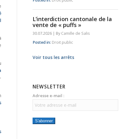
Posted in:
Droit public
e
é
L’interdiction cantonale de la
il
vente de « puffs »
30.07.2026
|
By
Camille de Salis
à
Posted in:
Droit public
e
Voir tous les arrêts
u
a
-
NEWSLETTER
n
Adresse e-mail :
s
S'abonner
s