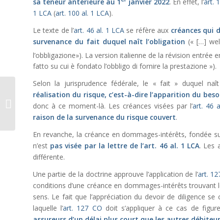
sa teneur antérieure au 1
janvier 2022
. En effet, l’
art.
1 LCA
(
art. 100 al. 1 LCA
).
Le texte de l’
art. 46 al. 1 LCA
se réfère aux
créances qui 
survenance du fait duquel naît l’obligation
(« […] wel
l’obbligazione»). La version italienne de la révision entrée e
fatto su cui è fondato l’obbligo di fornire la prestazione »).
Selon la jurisprudence fédérale, le « fait » duquel naî
CourEDH: La
réalisation du risque, c’est-à-dire l’apparition du beso
condamnation pénale
donc à ce moment-là. Les créances visées par l’
art. 46 
d’un lanceur d’alerte
raison de la survenance du risque couvert
.
viole son droit à...
En revanche, la créance en dommages-intérêts, fondée sur 
n’est
pas visée par la lettre de l’
art. 46 al. 1 LCA
. Les 
différente.
Une partie de la doctrine approuve l’application de l’
art. 1
conditions d’une créance en dommages-intérêts trouvant
sens. Le fait que l’appréciation du devoir de diligence s
laquelle l’
art. 127 CO
doit s’appliquer à ce cas de figur
assureurs d’un délai plus court que les autres débiteu