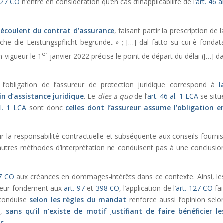
 127 CO
n’entre en considération qu’en cas d’inapplicabilité de l’
art. 46 al
découlent du contrat d’assurance
, faisant partir la prescription de l
che die Leistungspflicht begründet » ; […] dal fatto su cui è fondat
er
n vigueur le 1
janvier 2022 précise le point de départ du délai ([…] da
t l’obligation de l’assureur de protection juridique correspond à
l
in d’assistance juridique
. Le
dies a quo
de l’
art. 46 al. 1 LCA
se situ
al. 1 LCA
sont donc
celles dont l’assureur assume l’obligation e
la responsabilité contractuelle et subséquente aux conseils fournis
autres méthodes d’interprétation ne conduisent pas à une conclusio
27 CO
aux créances en dommages-intérêts dans ce contexte. Ainsi, le
 leur fondement aux
art. 97
et
398 CO
, l’application de l’
art. 127 CO
fai
e conduise
selon les règles du mandat
renforce aussi l’opinion selo
e,
sans qu’il n’existe de motif justifiant de faire bénéficier le
rs
.