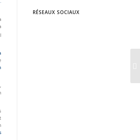
.
RÉSEAUX SOCIAUX
a
a
l
a
e
n
,
n
s
t
n
s