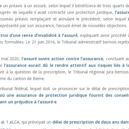
un préavis à un assuré, selon lequel il bénéficiera de trois quarts d
auprès de laquelle il avait contracté une protection juridique,
l’assur
nouveau préavis remplaçant et annulant le précédent, selon lequel
représenté par son assurance, l’assuré émet de nouvelles objections.
octroi d’une rente d’invalidité à l’assuré
, expliquant avoir procédé 
s formulées. Le 21 juin 2016, le Tribunal administratif bernois rejett
14 mai 2020,
l’assuré ouvre action contre l’assurance
, concluant a
que
l’assurance aurait dû le rendre attentif aux risques liés à l
ant à la question de la prescription, le Tribunal régional Jura bernois
ême du canton de Berne.
ibunal fédéral, lequel doit se prononcer sur le délai de prescriptio
 où une assurance de protection juridique fournit des conseil
ant un préjudice à l’assuré·e
.
6 al. 1 aLCA
, qui prévoyait un
délai de prescription de deux ans dan