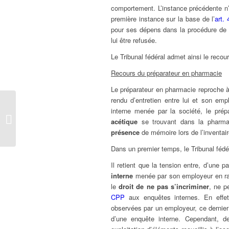
comportement. L’instance précédente n’é
première instance sur la base de l’
art.
pour ses dépens dans la procédure de p
lui être refusée.
Le Tribunal fédéral admet ainsi le recour
Recours du préparateur en pharmacie
Le préparateur en pharmacie reproche à 
rendu d’entretien entre lui et son emp
La conformité d’un
interne menée par la société, le pré
impôt d’orientation à
acétique
se trouvant dans la pharma
l’égalité de...
présence
de mémoire lors de l’inventair
Dans un premier temps, le Tribunal fédé
Il retient que la tension entre, d’une par
interne
menée par son employeur en rais
le
droit de ne pas s’incriminer
, ne p
CPP
aux enquêtes internes. En effet
observées par un employeur, ce dernier 
d’une enquête interne. Cependant, de