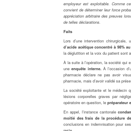
employeur est exploitable. Comme ces
convient de déterminer leur force proban
appréciation arbitraire des preuves lor
de telles déclarations.
Faits
Lors d’une intervention chirurgicale,
d’acide acétique concentré à 98% au
la déglutition et la voix du patient sont 
À la suite à l’opération, la société qui 
une
enquête interne.
À l’occasion d’u
pharmacie déclare ne pas avoir visua
pharmacie, mais d’avoir validé sa prése
La société exploitante et le médecin qu
lésions corporelles graves par négli
opératoire en question, le
préparateur
En appel, l’instance cantonale
condam
moitié des frais de la procédure d
conclusions en indemnisation pour ses
reste.