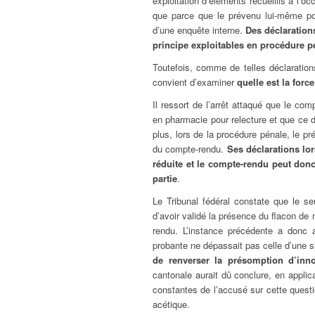
exploitation d’éléments recueillis à l’o
que parce que le prévenu lui-même pour
d’une enquête interne.
Des déclaration
principe exploitables en procédure p
Toutefois, comme de telles déclarations
convient d’examiner
quelle est la forc
Il ressort de l’arrêt attaqué que le co
en pharmacie pour relecture et que ce de
plus, lors de la procédure pénale, le p
du compte-rendu.
Ses déclarations lo
réduite et le compte-rendu peut do
partie
.
Le Tribunal fédéral constate que le s
d’avoir validé la présence du flacon de
rendu. L’instance précédente a donc 
probante ne dépassait pas celle d’une s
de renverser la présomption d’inn
cantonale aurait dû conclure, en applic
constantes de l’accusé sur cette questio
acétique.