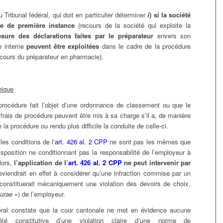
 Tribunal fédéral, qui doit en particulier déterminer
i
)
si la société
re de première instance
(recours de la société qui exploite la
sure des déclarations faites par le préparateur
envers son
e interne
peuvent être exploitées
dans le cadre de la procédure
ecours du préparateur en pharmacie).
nique
 procédure fait l’objet d’une ordonnance de classement ou que le
 frais de procédure peuvent être mis à sa charge s’il a, de manière
e la procédure ou rendu plus difficile la conduite de celle-ci.
les conditions de l’
art. 426 al. 2 CPP
ne sont pas les mêmes que
disposition ne conditionnant pas la responsabilité de l’employeur à
lors,
l’application de l’
art. 426 al. 2 CPP
ne peut intervenir par
eviendrait en effet à considérer qu’une infraction commise par un
constituerait mécaniquement une violation des devoirs de choix,
curae
») de l’employeur.
déral constate que la cour cantonale ne met en évidence aucune
é constitutive d’une violation claire d’une norme de