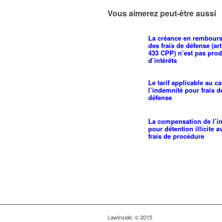
Vous aimerez peut-être aussi
La créance en rembour
des frais de défense (art
433 CPP) n’est pas prod
d’intérêts
Le tarif applicable au ca
l’indemnité pour frais d
défense
La compensation de l’i
pour détention illicite a
frais de procédure
LawInside. © 2015