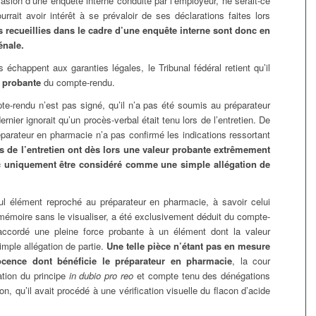
ccasion d’une enquête interne conduite par l’employeur, ne serait-ce
rait avoir intérêt à se prévaloir de ses déclarations faites lors
s recueillies dans le cadre d’une enquête interne sont donc en
énale.
 échappent aux garanties légales, le Tribunal fédéral retient qu’il
e probante
du compte-rendu.
mpte-rendu n’est pas signé, qu’il n’a pas été soumis au préparateur
rnier ignorait qu’un procès-verbal était tenu lors de l’entretien. De
réparateur en pharmacie n’a pas confirmé les indications ressortant
rs de l’entretien ont dès lors une valeur probante extrêmement
nc uniquement être considéré comme une simple allégation de
eul élément reproché au préparateur en pharmacie, à savoir celui
 mémoire sans le visualiser, a été exclusivement déduit du compte-
accordé une pleine force probante à un élément dont la valeur
imple allégation de partie.
Une telle pièce n’étant pas en mesure
ocence dont bénéficie le préparateur en pharmacie
, la cour
ation du principe
in dubio pro reo
et compte tenu des dénégations
n, qu’il avait procédé à une vérification visuelle du flacon d’acide