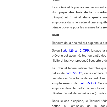
La société et le préparateur recourent au
doit payer des frais de la procédu
clinique) et
ii
) si et dans quelle me
employeur dans le cadre d’une enquêt
pénale ouverte pour les mêmes faits (r
Droit
Recours de la société qui exploite la cli
Selon l’
art. 426 al. 2 CPP
, lorsque la
prévenu est acquitté, tout ou partie des
illicite et fautive, provoqué l’ouverture d
Le Tribunal fédéral relève d’emblée que 
celles de l’
art. 55 CO
, cette dernière 
l’existence d’une faute de sa part. Dès 
simple renvoi de l’
art. 55 CO
. Cela r
employé dans le cadre de son travail 
d’instruction et de surveillance (« trois
Dans le cas d’espèce, le Tribunal fé
action ou omission de la sociét