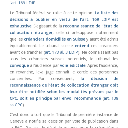
l’
art. 169 LDIP
.
Le Tribunal fédéral se rallie à cette opinion.
La liste des
décisions à publier en vertu de l’
art. 169 LDIP
est
exhaustive
. S’agissant de la
reconnaissance de l’état de
collocation étranger
, celle-ci présuppose notamment
que les
créanciers domiciliés en Suisse
y aient été admis
équitablement. Le tribunal suisse
entend
ces créanciers
avant de trancher (
art. 173 al. 3 LDIP
). Ne connaissant pas
tous les créanciers suisses potentiels, le tribunal les
convoque
à l’audience par
voie édictale
. Après l’audience,
en revanche, le-a juge connaît le cercle des personnes
concernées. Par conséquent,
la décision de
reconnaissance de l’état de collocation étranger doit
leur être notifiée selon les modalités prévues par le
CPC, soit en principe par envoi recommandé
(
art. 138
ss CPC
).
C’est donc à tort que le Tribunal de première instance de
Genève a notifié sa décision par voie de publication dans
la FAO. Partant, le délai de recours pour la créancière a