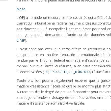
Partant, le Tribunal pénal fédéral admet le recours et renvo
Note
L’OFJ a formulé un recours contre cet arrêt qui a été déc
L’arrêt du Tribunal pénal fédéral résumé ci-dessus constitu
soit d’inviter l’OFJ à interpeller l’Etat requérant pour sol
soupçons que la demande se fonde sur des données vol
EIMP
).
Il n’est donc pas exclu que cette affaire se retrouve à n
jurisprudence en matière d’entraide internationale pénal
rendue par le Tribunal fédéral en matière d’assistance admi
même jour que l’arrêt ici résumé, a en effet considérable
données volées (
TF, 17.07.2018, 2C_648/2017
, résumé in :
Toutefois, l’on pourrait également espérer que la jurisp
matière d’assistance fiscale et qu’elle se montre plus str
Autrement dit, le degré de preuve à apporter pour renverse
« soupçons fondés » d’usage de données volées en matière 
matière d’assistance administrative fiscale.