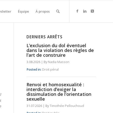
sletter
Équipe
À propos
DERNIERS ARRÊTS
L’exclusion du dol éventuel
dans la violation des règles de
l’art de construire
3.08.2026
|
By
Nadia Masson
Posted in:
Droit pénal
Renvoi et homosexualité :
interdiction d’exiger la
dissimulation de l’orientation
l
sexuelle
s
e
31.07.2026
|
By
Timothée Pellouchoud