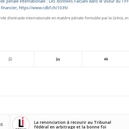
aide pénale internationale : Les données Falciani dans le viseur du TPF
t financier, https://www.cdbf.ch/1039/
.
nde d’entraide internationale en matière pénale formulée par la Grèce,
in:
La renonciation à recourir au Tribunal
41
fédéral en arbitrage et la bonne foi