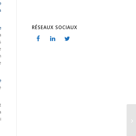
e
n
RÉSEAUX SOCIAUX
e
a
s
e
n
e
e
e
t
a
i