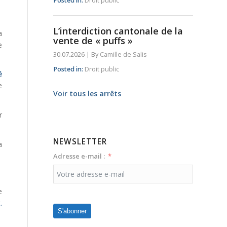
Posted in:
Droit public
L’interdiction cantonale de la
a
vente de « puffs »
e
30.07.2026
|
By
Camille de Salis
Posted in:
Droit public
é
e
Voir tous les arrêts
r
NEWSLETTER
a
Adresse e-mail :
e
.
S'abonner