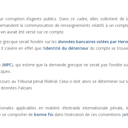
corruption d’agents publics. Dans ce cadre, elles sollicitent de l
demandent la communication de renseignements relatifs à un compt
vin aurait été versé sur ce compte.
 grecque serait fondée sur les
données bancaires volées par Herv
l s’avère en effet que l’
identité du détenteur
du compte se trouv
 (
MPC
), qui estime que la demande grecque ne serait pas fondée su
cques.
urs au Tribunal pénal fédéral. Celui-ci doit alors se déterminer sur l
 données Falciani.
ionales applicables en matière d’entraide internationale pénale, l
de se comporter de
bonne foi
dans l’exécution de ces conventions (
art