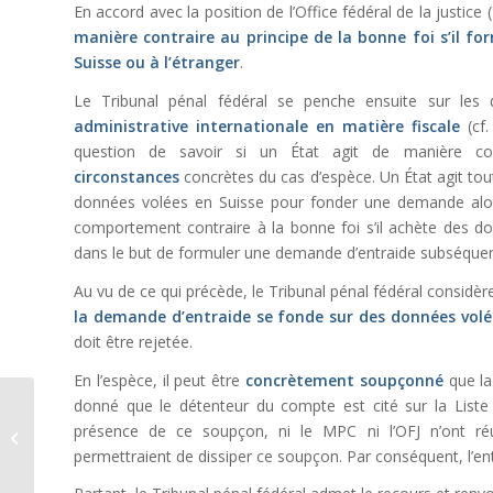
En accord avec la position de l’Office fédéral de la justice (
manière contraire au principe de la bonne foi s’il f
Suisse ou à l’étranger
.
Le Tribunal pénal fédéral se penche ensuite sur les 
administrative internationale en matière fiscale
(cf
question de savoir si un État agit de manière co
circonstances
concrètes du cas d’espèce. Un État agit tout
données volées en Suisse pour fonder une demande alors q
comportement contraire à la bonne foi s’il achète des do
dans le but de formuler une demande d’entraide subséquen
Au vu de ce qui précède, le Tribunal pénal fédéral considère
la demande d’entraide se fonde sur des données volées
doit être rejetée.
En l’espèce, il peut être
concrètement soupçonné
que la
Srebrenica: un cas
donné que le détenteur du compte est cité sur la Liste 
d’application de la
présence de ce soupçon, ni le MPC ni l’OFJ n’ont ré
jurisprudence
permettraient de dissiper ce soupçon. Par conséquent, l’ent
Perinçek