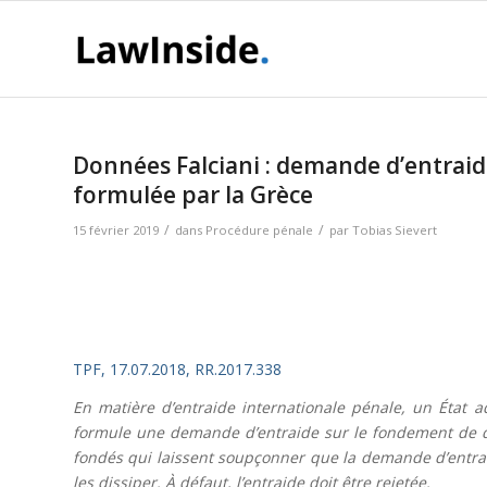
Données Falciani : demande d’entraid
formulée par la Grèce
/
/
15 février 2019
dans
Procédure pénale
par
Tobias Sievert
TPF, 17.07.2018, RR.2017.338
En matière d’entraide internationale pénale, un État 
formule une demande d’entraide sur le fondement de do
fondés qui laissent soupçonner que la demande d’entrai
les dissiper. À défaut, l’entraide doit être rejetée.