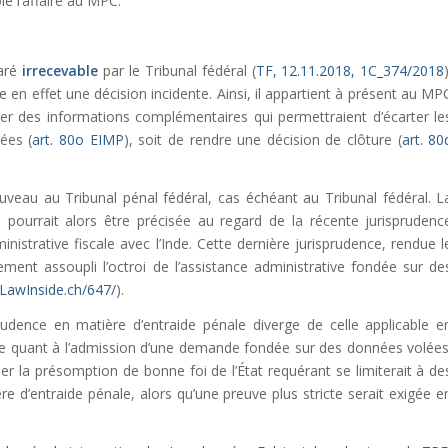
ie l’affaire au MPC.
laré
irrecevable
par le Tribunal fédéral (
TF, 12.11.2018, 1C_374/2018
e en effet une décision incidente. Ainsi, il appartient à présent au MP
liciter des informations complémentaires qui permettraient d’écarter le
ées (
art. 80o EIMP
), soit de rendre une décision de clôture (
art. 80
ouveau au Tribunal pénal fédéral, cas échéant au Tribunal fédéral. L
e pourrait alors être précisée au regard de la récente jurisprudenc
nistrative fiscale avec l’Inde. Cette dernière jurisprudence, rendue l
ment assoupli l’octroi de l’assistance administrative fondée sur de
LawInside.ch/647/
).
rudence en matière d’entraide pénale diverge de celle applicable e
icte quant à l’admission d’une demande fondée sur des données volées
r la présomption de bonne foi de l’État requérant se limiterait à de
d’entraide pénale, alors qu’une preuve plus stricte serait exigée e