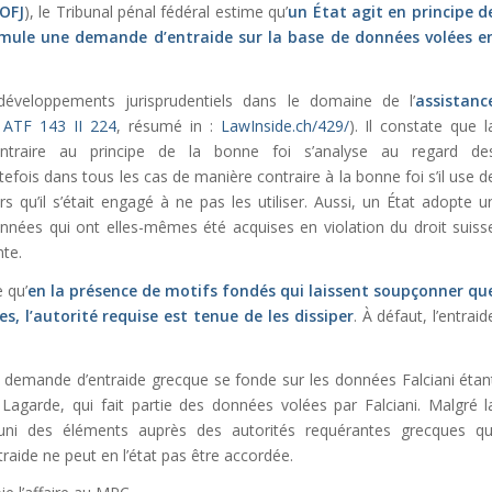
OFJ
), le Tribunal pénal fédéral estime qu’
un État agit en principe d
ormule une demande d’entraide sur la base de données volées e
développements jurisprudentiels dans le domaine de l’
assistanc
.
ATF 143 II 224
, résumé in :
LawInside.ch/429/
). Il constate que l
ntraire au principe de la bonne foi s’analyse au regard de
efois dans tous les cas de manière contraire à la bonne foi s’il use d
u’il s’était engagé à ne pas les utiliser. Aussi, un État adopte u
nnées qui ont elles-mêmes été acquises en violation du droit suiss
te.
 qu’
en la présence de motifs fondés qui laissent
soupçonner
qu
, l’autorité requise est tenue de les dissiper
. À défaut, l’entraid
 demande d’entraide grecque se fonde sur les données Falciani étan
Lagarde, qui fait partie des données volées par Falciani. Malgré l
uni des éléments auprès des autorités requérantes grecques qu
raide ne peut en l’état pas être accordée.