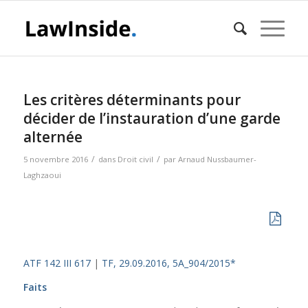
Les critères déterminants pour
décider de l’instauration d’une garde
alternée
/
/
5 novembre 2016
dans
Droit civil
par
Arnaud Nussbaumer-
Laghzaoui
ATF 142 III 617
|
TF, 29.09.2016, 5A_904/2015*
Faits