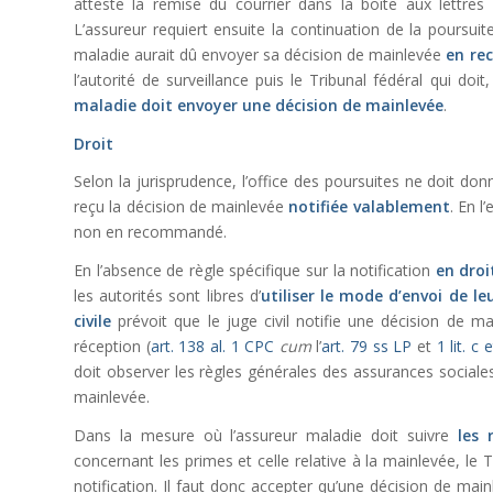
atteste la remise du courrier dans la boîte aux lettres
L’assureur requiert ensuite la continuation de la poursuit
maladie aurait dû envoyer sa décision de mainlevée
en r
l’autorité de surveillance puis le Tribunal fédéral qui doi
maladie doit envoyer une décision de mainlevée
.
Droit
Selon la jurisprudence, l’office des poursuites ne doit donn
reçu la décision de mainlevée
notifiée valablement
. En l
non en recommandé.
En l’absence de règle spécifique sur la notification
en droi
les autorités sont libres d’
utiliser le mode d’envoi de le
civile
prévoit que le juge civil notifie une décision de m
réception (
art. 138 al. 1 CPC
cum
l’
art. 79 ss LP
et
1 lit. c
doit observer les règles générales des assurances sociales
mainlevée.
Dans la mesure où l’assureur maladie doit suivre
les 
concernant les primes et celle relative à la mainlevée, le T
notification. Il faut donc accepter qu’une décision de ma