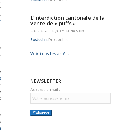
Posted in:
Droit public
.
e
s
L’interdiction cantonale de la
r
vente de « puffs »
30.07.2026
|
By
Camille de Salis
Posted in:
Droit public
a
Voir tous les arrêts
t
e
e
NEWSLETTER
e
Adresse e-mail :
e
e
S'abonner
n
a
n