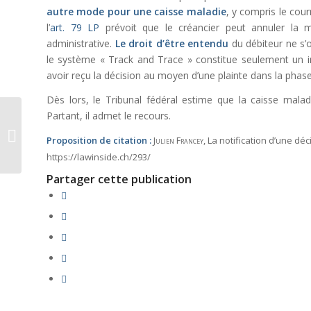
autre mode pour une caisse maladie
, y compris le cour
l’
art. 79 LP
prévoit que le créancier peut annuler la m
administrative.
Le droit d’être entendu
du débiteur ne s’o
le système « Track and Trace » constitue seulement un in
avoir reçu la décision au moyen d’une plainte dans la phase 
Dès lors, le Tribunal fédéral estime que la caisse mala
Partant, il admet le recours.
La consorité simple
passive (art. 71 al. 1
Proposition de citation :
Julien Francey
, La notification d’une d
CPC)
https://lawinside.ch/293/
Partager cette publication