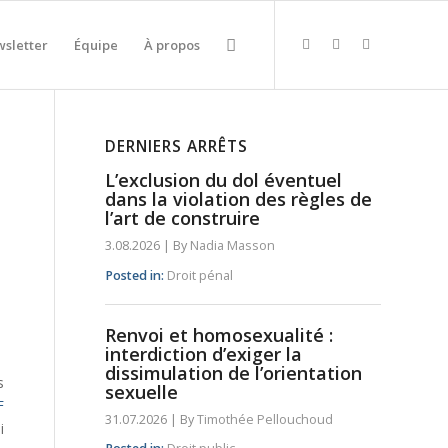
sletter
Équipe
À propos
DERNIERS ARRÊTS
L’exclusion du dol éventuel
dans la violation des règles de
l’art de construire
3.08.2026
|
By
Nadia Masson
Posted in:
Droit pénal
Renvoi et homosexualité :
interdiction d’exiger la
dissimulation de l’orientation
s
sexuelle
F
31.07.2026
|
By
Timothée Pellouchoud
i