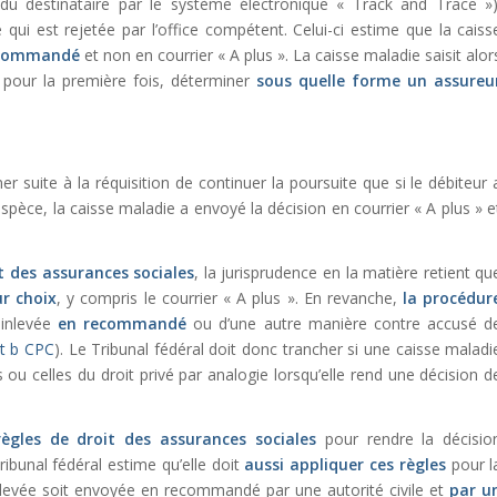
 du destinataire par le système électronique « Track and Trace »)
e qui est rejetée par l’office compétent. Celui-ci estime que la caiss
ecommandé
et non en courrier « A plus ». La caisse maladie saisit alor
t, pour la première fois, déterminer
sous quelle forme un assureu
er suite à la réquisition de continuer la poursuite que si le débiteur 
’espèce, la caisse maladie a envoyé la décision en courrier « A plus » e
t des assurances sociales
, la jurisprudence en la matière retient qu
ur choix
, y compris le courrier « A plus ». En revanche,
la procédur
ainlevée
en recommandé
ou d’une autre manière contre accusé d
 et b CPC
). Le Tribunal fédéral doit donc trancher si une caisse maladi
 ou celles du droit privé par analogie lorsqu’elle rend une décision d
règles de droit des assurances sociales
pour rendre la décisio
ribunal fédéral estime qu’elle doit
aussi appliquer ces règles
pour l
inlevée soit envoyée en recommandé par une autorité civile et
par u