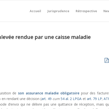
Accueil
Jurisprudence
Rétrospective
New
inlevée rendue par une caisse maladie
uisition de
son assurance maladie
obligatoire
pour des facture
n en rendant une décision (
art. 49
cum
54 al. 2 LPGA
et
art. 79 LP
;
AT
de d’envoi qui ne délivre pas une quittance de réception, mais qu