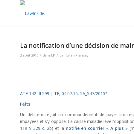
dit :
La notification d’une décision de ma
/
/
2 août 2016
dans
LP
par
Julien Francey
ATF 142 III 599
|
TF, 04.07.16, 5A_547/2015*
Faits
Un débiteur reçoit un commandement de payer sur réq
impayées et s’y oppose. La caisse maladie lève l’oppositio
119 V 329 c. 2b
) et la
notifie en courrier « A plus »
(mo